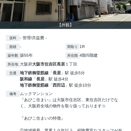
【外観】
- 管理/共益費 -
賃料
-
1R
面積
間取り
築55年
4階/5階建
築年数
所在階
大阪府
大阪市住吉区
長居
１丁目
所在地
地下鉄御堂筋線
「
長居
」駅 徒歩5分
交通
阪和線
「
長居
」駅 徒歩4分
地下鉄御堂筋線
「
西田辺
」駅 徒歩10分
ムックマンション
備考
『あびこ住まい』は大阪市住吉区、東住吉区だけでな
く、大阪府全域の物件を取り扱っております☆
『あびこ住まいの特徴』
①地域密着、業界１０年以上、経験豊富なスタッフが在