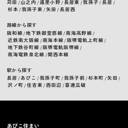
苅田
山之内
遠里小野
長居東
我孫子
長居
/
/
/
/
/
/
杉本
我孫子東
矢田
長居西
/
/
/
路線から探す
阪和線
地下鉄御堂筋線
南海高野線
/
/
/
近鉄南大阪線
南海本線
阪堺電軌上町線
/
/
/
地下鉄谷町線
阪堺電軌阪堺線
/
/
南海電鉄泉北線
関西本線
/
駅から探す
長居
あびこ
我孫子町
我孫子前
杉本町
矢田
/
/
/
/
/
/
沢ノ町
住吉東
西田辺
喜連瓜破
/
/
/
あびこ住まい