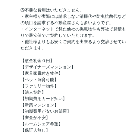
⑤不要な費用はいただきません。
・家主様が実際には請求しない清掃代や防虫抗菌代など
の項目を請求する不動産屋さんも多いようです。
・インターネットで見た他社の掲載物件も弊社で見積も
りで最安値でご契約していただけます。
・他社様よりもお安くご契約を出来るよう交渉させてい
ただきます。
【敷金礼金０円】
【デザイナーズマンション】
【家具家電付き物件】
【ペット飼育可能】
【ファミリー物件】
【法人契約】
【初期費用カード払い】
【新築マンション】
【初期費用が安いお部屋】
【審査が不安】
【ルームシェア希望】
【保証人無し】