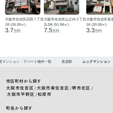
大阪市住吉区苅田７丁目
大阪市住吉区山之内３丁目
大阪市住吉区長
1R (26.00㎡)
2LDK (51.88㎡)
1K (20.00㎡)
3.7
7.5
3.3
万円
万円
万円
貸マンション・アパート物件一覧
長居駅
ムックマンション
市区町村から探す
大阪市住吉区
大阪市東住吉区
堺市北区
/
/
/
大阪市平野区
松原市
/
町名から探す