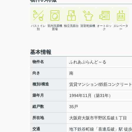
バストイレ
室内洗濯機
独立洗面台
浴室乾燥機
オートロッ
エレベータ
別
置場
ク
ー
基本情報
物件名
ふれあぷらんど～る
向き
南
種別/構造
賃貸マンション/鉄筋コンクリー
築年月
1994年11月（築31年）
総戸数
35戸
所在地
大阪府
大阪市平野区
瓜破
１丁目
交通
地下鉄谷町線
「
喜連瓜破
」駅 徒歩