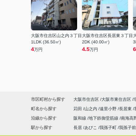
大阪市住吉区山之内３丁目
大阪市住吉区長居東３丁目
1LDK (36.50㎡)
2DK (40.00㎡)
3
4
4.5
6
万円
万円
市区町村から探す
大阪市住吉区
大阪市東住吉区
町名から探す
苅田
山之内
遠里小野
長居東
沿線から探す
阪和線
地下鉄御堂筋線
南海高
駅から探す
長居
あびこ
我孫子町
我孫子前