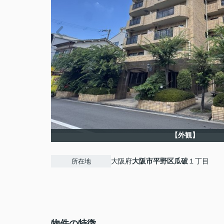
【外観】
大阪府
大阪市平野区
瓜破
１丁目
所在地
物件の特徴