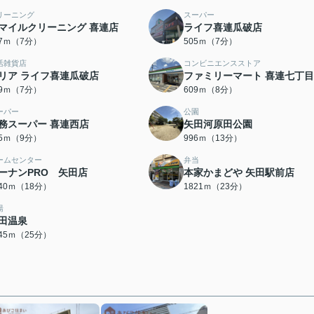
リーニング
スーパー
マイルクリーニング 喜連店
ライフ喜連瓜破店
87ｍ（7分）
505ｍ（7分）
活雑貨店
コンビニエンスストア
リア ライフ喜連瓜破店
ファミリーマート 喜連七丁
39ｍ（7分）
609ｍ（8分）
ーパー
公園
務スーパー 喜連西店
矢田河原田公園
05ｍ（9分）
996ｍ（13分）
ームセンター
弁当
ーナンPRO 矢田店
本家かまどや 矢田駅前店
440ｍ（18分）
1821ｍ（23分）
湯
田温泉
945ｍ（25分）