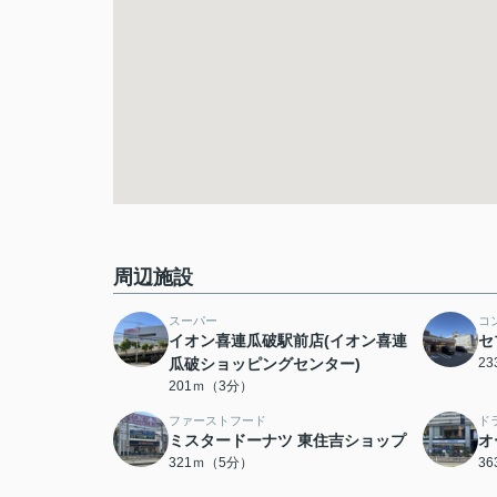
周辺施設
スーパー
コ
イオン喜連瓜破駅前店(イオン喜連
セ
瓜破ショッピングセンター)
2
201ｍ（3分）
ファーストフード
ド
ミスタードーナツ 東住吉ショップ
オ
321ｍ（5分）
3