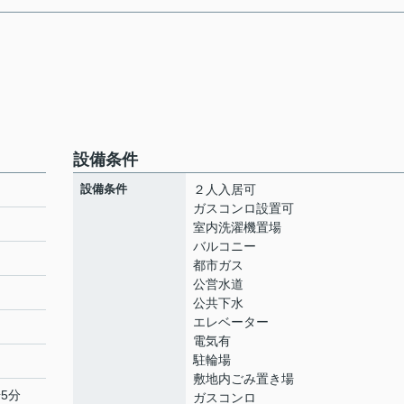
設備条件
設備条件
２人入居可
ガスコンロ設置可
室内洗濯機置場
バルコニー
ト
都市ガス
公営水道
公共下水
エレベーター
電気有
駐輪場
敷地内ごみ置き場
5分
ガスコンロ