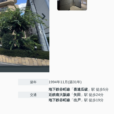
1994年11月(築31年)
築年
地下鉄谷町線
「
喜連瓜破
」駅 徒歩5分
近鉄南大阪線
「
矢田
」駅 徒歩24分
交通
地下鉄谷町線
「
出戸
」駅 徒歩19分