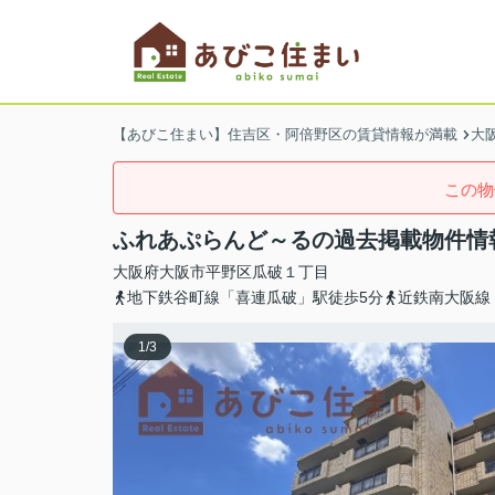
【あびこ住まい】住吉区・阿倍野区の賃貸情報が満載
大
この物
ふれあぷらんど～るの過去掲載物件情
大阪府
大阪市平野区
瓜破
１丁目
地下鉄谷町線「喜連瓜破」駅徒歩5分
近鉄南大阪線
1
/
3