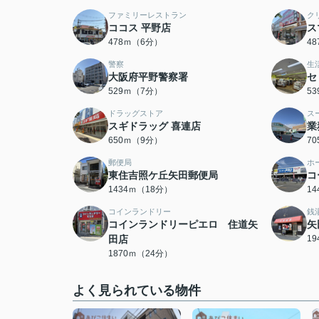
ファミリーレストラン
ク
ココス 平野店
ス
478ｍ（6分）
4
警察
生
大阪府平野警察署
セ
529ｍ（7分）
5
ドラッグストア
ス
スギドラッグ 喜連店
業
650ｍ（9分）
7
郵便局
ホ
東住吉照ケ丘矢田郵便局
コ
1434ｍ（18分）
1
コインランドリー
銭
コインランドリーピエロ 住道矢
矢
田店
1
1870ｍ（24分）
よく見られている物件