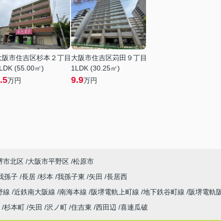
大阪市住吉区杉本２丁目
大阪市住吉区苅田９丁目
LDK (55.00㎡)
1LDK (30.25㎡)
.5
9.9
万円
万円
堺市北区
大阪市平野区
松原市
我孫子
長居
杉本
我孫子東
矢田
長居西
野線
近鉄南大阪線
南海本線
阪堺電軌上町線
地下鉄谷町線
阪堺電軌
杉本町
矢田
沢ノ町
住吉東
西田辺
喜連瓜破