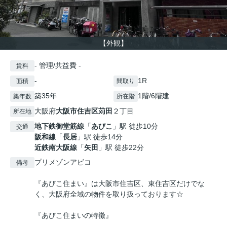
【外観】
- 管理/共益費 -
賃料
-
1R
面積
間取り
築35年
1階/6階建
築年数
所在階
大阪府
大阪市住吉区
苅田
２丁目
所在地
地下鉄御堂筋線
「
あびこ
」駅 徒歩10分
交通
阪和線
「
長居
」駅 徒歩14分
近鉄南大阪線
「
矢田
」駅 徒歩22分
プリメゾンアビコ
備考
『あびこ住まい』は大阪市住吉区、東住吉区だけでな
く、大阪府全域の物件を取り扱っております☆
『あびこ住まいの特徴』