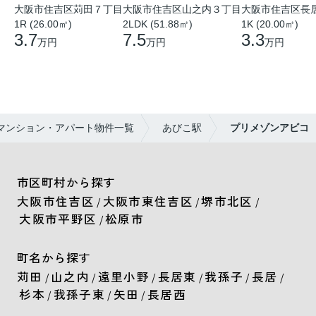
大阪市住吉区苅田７丁目
大阪市住吉区山之内３丁目
大阪市住吉区長
1R (26.00㎡)
2LDK (51.88㎡)
1K (20.00㎡)
3.7
7.5
3.3
万円
万円
万円
マンション・アパート物件一覧
あびこ駅
プリメゾンアビコ
市区町村から探す
大阪市住吉区
大阪市東住吉区
堺市北区
/
/
/
大阪市平野区
松原市
/
町名から探す
苅田
山之内
遠里小野
長居東
我孫子
長居
/
/
/
/
/
/
杉本
我孫子東
矢田
長居西
/
/
/