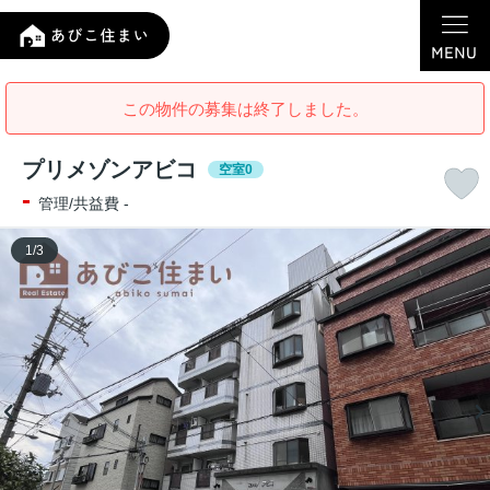
この物件の募集は終了しました。
プリメゾンアビコ
空室0
-
管理/共益費 -
1
/
3