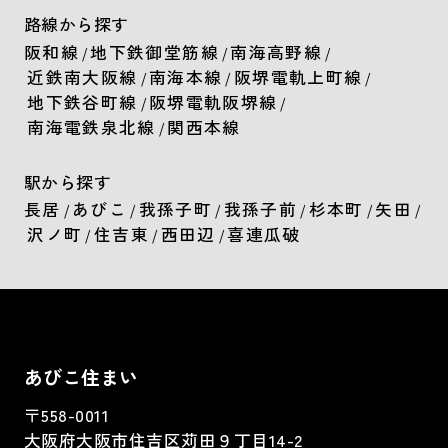
路線から探す
阪和線
地下鉄御堂筋線
南海高野線
/
/
/
近鉄南大阪線
南海本線
阪堺電軌上町線
/
/
/
地下鉄谷町線
阪堺電軌阪堺線
/
/
南海電鉄泉北線
関西本線
/
駅から探す
長居
あびこ
我孫子町
我孫子前
杉本町
矢田
/
/
/
/
/
/
沢ノ町
住吉東
西田辺
喜連瓜破
/
/
/
あびこ住まい
〒558-0011
大阪府大阪市住吉区苅田９丁目14-2