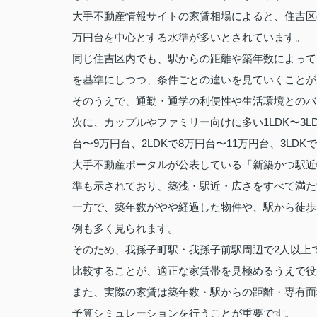
大手不動産情報サイトの家賃相場によると、住吉区の
万円台を中心とする水準が多いとされています。
同じ住吉区内でも、駅からの距離や築年数によって
を基準にしつつ、条件ごとの違いを見ていくことが
そのうえで、通勤・通学の利便性や生活環境とのバ
次に、カップルやファミリー向けに多い1LDK〜3L
台〜9万円台、2LDKで8万円台〜11万円台、3L
大手不動産ポータルが公表している「新築かつ駅近物
準も示されており、築浅・駅近・広さをすべて満た
一方で、築年数がやや経過した物件や、駅から徒歩
例も多く見られます。
そのため、我孫子町駅・我孫子前駅周辺で2人以上
比較することが、適正な家賃帯を見極めるうえで役
また、実際の家賃は築年数・駅からの距離・専有面
予算シミュレーションを行うことが重要です。