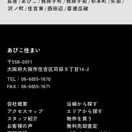
長居
あびこ
我孫子町
我孫子前
杉本町
矢田
/
/
/
/
/
/
沢ノ町
住吉東
西田辺
喜連瓜破
/
/
/
あびこ住まい
〒558-0011
大阪府大阪市住吉区苅田９丁目14-2
TEL：
06-6655-1670
FAX：
06-6655-1671
会社概要
沿線から探す
アクセスマップ
エリアから探す
スタッフ紹介
物件を買う
お客様の声
無料売却査定