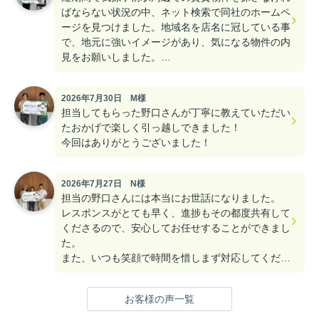
ばならない状況の中、ネット検索で同社のホームペ
ージを見つけました。地域名を店名に冠している事
で、地元に強いイメージがあり、気になる物件の内
見をお願いしました。
ご担当の菊池さんは、20代の若くて爽やかな男
2026年7月30日 M様
前、不動産業界のイメージを覆す誠実なナイスガイ
担当してもらった野口さんが丁寧に教えていただい
でした。
たおかげで楽しく引っ越しできました！
予約日に合わせて、しっかりと条件に合う物件にあ
今回はありがとうございました！
る程度の目星をつけていて下さり、物件探しもスム
ーズに行う事が出来ました。
2026年7月27日 N様
私は日本生まれではありますが「外国籍」なため、
担当の野口さんには本当にお世話になりました。
経験的に不動産の賃貸契約を断られるケースが多か
レスポンスがとても早く、進捗もその都度共有して
ったのですが、その点もキチンと把握されており、
くださるので、安心してお任せすることができまし
契約上の瑕疵もなく、職場も近い築浅のキレイな物
た。
件に巡り会う事が出来ました。
また、いつも笑顔で時間を惜しまず対応してくださ
る、とても信頼できる方でした。
また近隣に引越しをする際には、お願いしたいと思
野口さんが頑張ってくださったお陰で、結果的に当
います。有難う御座いました。
お客様の声一覧
初の希望にできる限り近い物件に住むことができ、
本当に感謝しています！