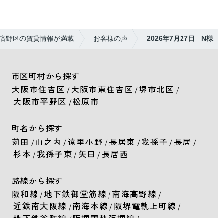
この度は素敵なご縁をありがとうございました！
毎日暑いので、体調に気をつけて無理せず頑張って
ください。
倍野区の賃貸情報が満載
お客様の声
2026年7月27日 N様
これからも応援しています☆
市区町村から探す
大阪市住吉区
大阪市東住吉区
堺市北区
/
/
/
大阪市平野区
松原市
/
町名から探す
苅田
山之内
遠里小野
長居東
我孫子
長居
/
/
/
/
/
/
杉本
我孫子東
矢田
長居西
/
/
/
路線から探す
阪和線
地下鉄御堂筋線
南海高野線
/
/
/
近鉄南大阪線
南海本線
阪堺電軌上町線
/
/
/
地下鉄谷町線
阪堺電軌阪堺線