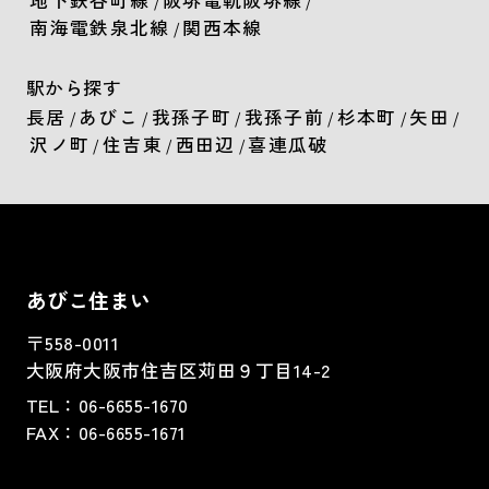
/
/
南海電鉄泉北線
関西本線
/
駅から探す
長居
あびこ
我孫子町
我孫子前
杉本町
矢田
/
/
/
/
/
/
沢ノ町
住吉東
西田辺
喜連瓜破
/
/
/
あびこ住まい
〒558-0011
大阪府大阪市住吉区苅田９丁目14-2
TEL：
06-6655-1670
FAX：
06-6655-1671