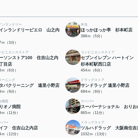
インランドリー
弁当
インランドリーピエロ 山之内
ほっかほっか亭 杉本町店
388ｍ（5分）
67ｍ（3分）
ンビニエンスストア
コンビニエンスストア
ーソンストア100 住吉山之内
セブンイレブン ハートイン 
丁目店
杉本町駅西口店
18ｍ（6分）
454ｍ（6分）
リーニング
ドラッグストア
タバクリーニング 遠里小野店
サンドラッグ 遠里小野店
49ｍ（9分）
684ｍ（9分）
合病院
スーパー
りオノ病院
スーパーナショナル おりお
39ｍ（11分）
865ｍ（11分）
ーパー
ドラッグストア
イフ 住吉山之内店
ツルハドラッグ 大阪南住吉
44ｍ（12分）
1032ｍ（13分）