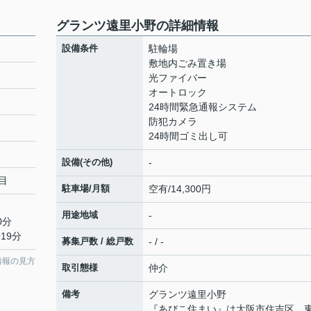
グランツ遠里小野の詳細情報
設備条件
駐輪場
敷地内ごみ置き場
光ファイバー
オートロック
24時間緊急通報システム
防犯カメラ
24時間ゴミ出し可
設備(その他)
-
目
駐車場/月額
空有/14,300円
用途地域
-
0分
19分
募集戸数 / 総戸数
- / -
情報の見方
取引態様
仲介
備考
グランツ遠里小野
『あびこ住まい』は大阪市住吉区、