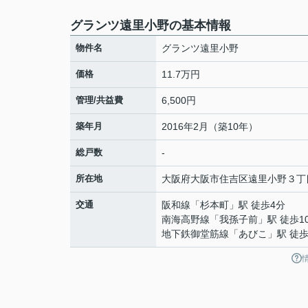
グランツ遠里小野の基本情報
物件名
グランツ遠里小野
価格
11.7万円
管理/共益費
6,500円
築年月
2016年2月（築10年）
総戸数
-
所在地
大阪府
大阪市住吉区
遠里小野
３丁
交通
阪和線
「
杉本町
」駅 徒歩4分
南海高野線
「
我孫子前
」駅 徒歩1
地下鉄御堂筋線
「
あびこ
」駅 徒歩