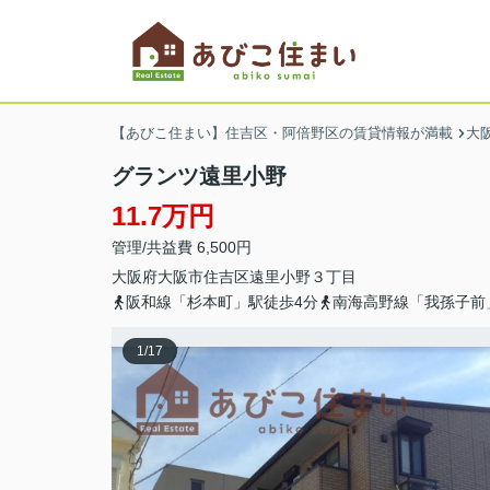
【あびこ住まい】住吉区・阿倍野区の賃貸情報が満載
大
グランツ遠里小野
11.7万円
管理/共益費 6,500円
大阪府
大阪市住吉区
遠里小野
３丁目
阪和線「杉本町」駅徒歩4分
南海高野線「我孫子前
1
/
17