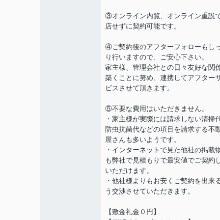
③オンライン内覧、オンライン重説
店せずに契約可能です。
④ご契約後のアフターフォローもし
り行いますので、ご安心下さい。
家主様、管理会社との日々友好な関
築くことに努め、連携してアフター
ビスさせて頂きます。
⑤不要な費用はいただきません。
・家主様が実際には請求しない清掃
防虫抗菌代などの項目を請求する不
屋さんも多いようです。
・インターネットで見た他社の掲載
も弊社で見積もりで最安値でご契約
いただけます。
・他社様よりもお安くご契約を出来
う交渉させていただきます。
【敷金礼金０円】