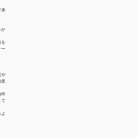
で来
っか
係を
サー
代や
動産
物件
して
るよ