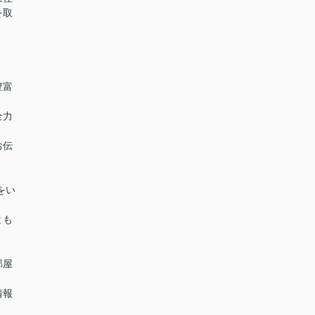
を取
豊富
全力
お伝
をい
とも
部屋
情報