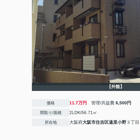
【外観】
11.7万円
管理/共益費
6,500円
価格
2LDK/56.71㎡
間取り/面積
大阪府
大阪市住吉区
遠里小野
３丁目
所在地