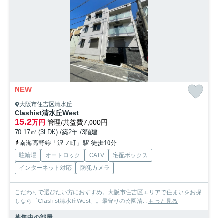
NEW
大阪市住吉区清水丘
Clashist清水丘West
15.2
万円
管理/共益費7,000円
70.17㎡ (3LDK) /築2年 /3階建
南海高野線「沢ノ町」駅 徒歩10分
駐輪場
オートロック
CATV
宅配ボックス
インターネット対応
防犯カメラ
こだわりで選びたい方におすすめ。大阪市住吉区エリアで住まいをお探
しなら「Clashist清水丘West」。最寄りの公園清...
もっと見る
募集中の部屋