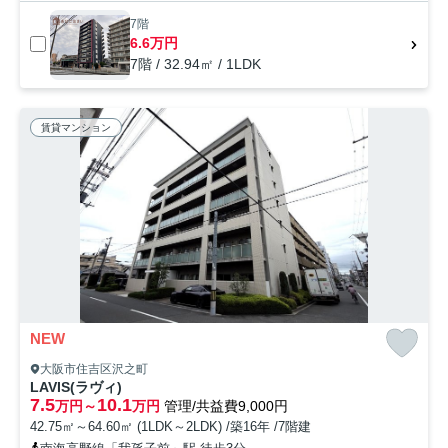
7階
6.6万円
7階 / 32.94㎡ / 1LDK
賃貸マンション
NEW
大阪市住吉区沢之町
LAVIS(ラヴィ)
7.5
10.1
万円～
万円
管理/共益費9,000円
42.75㎡～64.60㎡ (1LDK～2LDK) /築16年 /7階建