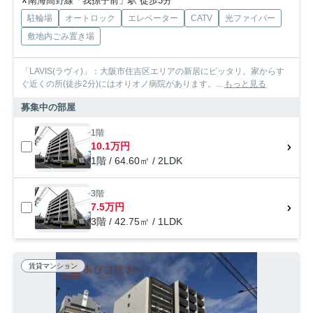
南海高野線「我孫子前」駅 徒歩3分
駐輪場
オートロック
エレベーター
CATV
光ファイバー
敷地内ごみ置き場
「LAVIS(ラヴィ)」：大阪市住吉区エリアの新居にピッタリ。家からす
ぐ近くの所(徒歩2分)にはオりオノ病院があります。...
もっと見る
募集中の部屋
1階
10.1万円
1階 / 64.60㎡ / 2LDK
3階
7.5万円
3階 / 42.75㎡ / 1LDK
賃貸マンション