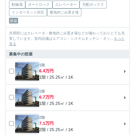
駐輪場
オートロック
エレベーター
宅配ボックス
インターネット対応
敷地内ごみ置き場
新築
共用部にはエレベータ・敷地内ごみ置き場などが備わっておりとても充
実しています。室内設備はエアコン・システムキッチン・ネッ...
もっと
見る
募集中の部屋
1階
6.4万円
1階 / 25.25㎡ / 1K
1階
6.7万円
1階 / 25.25㎡ / 1K
2階
7.1万円
2階 / 25.25㎡ / 1K