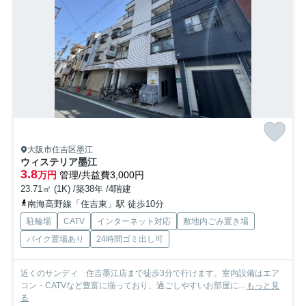
大阪市住吉区墨江
ウィステリア墨江
3.8
万円
管理/共益費3,000円
23.71㎡ (1K) /築38年 /4階建
南海高野線「住吉東」駅 徒歩10分
駐輪場
CATV
インターネット対応
敷地内ごみ置き場
バイク置場あり
24時間ゴミ出し可
近くのサンディ 住吉墨江店まで徒歩3分で行けます。室内設備はエア
コン・CATVなど豊富に揃っており、過ごしやすいお部屋に...
もっと見
る