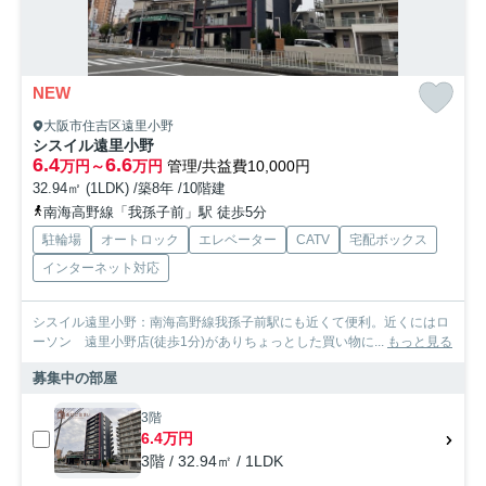
NEW
大阪市住吉区遠里小野
シスイル遠里小野
6.4
6.6
万円～
万円
管理/共益費10,000円
32.94㎡ (1LDK) /築8年 /10階建
南海高野線「我孫子前」駅 徒歩5分
駐輪場
オートロック
エレベーター
CATV
宅配ボックス
インターネット対応
シスイル遠里小野：南海高野線我孫子前駅にも近くて便利。近くにはロ
ーソン 遠里小野店(徒歩1分)がありちょっとした買い物に...
もっと見る
募集中の部屋
3階
6.4万円
3階 / 32.94㎡ / 1LDK