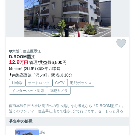
大阪市住吉区墨江
D-ROOM墨江
12.9
万円
管理/共益費6,500円
58.65㎡ (2LDK) /築2年 /3階建
南海高野線「沢ノ町」駅 徒歩10分
駐輪場
オートロック
CATV
宅配ボックス
インターネット対応
防犯カメラ
南海本線住吉大社駅周辺への引っ越しをお考えなら「D-ROOM墨江」。
近くのサンディ 住吉墨江店まで徒歩3分で行けます。セ...
もっと見る
募集中の部屋
1階