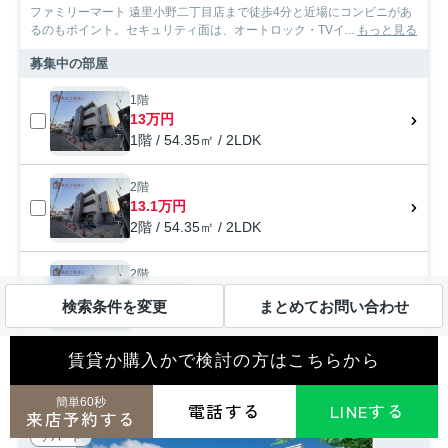
ファミリーマート 遠里小野二丁目店まで徒歩4分と近場にコンビニがあ
るのもポイント。セキュリティ面は、オートロック・TVイ...
もっと見る
募集中の部屋
1階
13万円
1階 / 54.35㎡ / 2LDK
2階
13.1万円
2階 / 54.35㎡ / 2LDK
2階
13.1万円
検索条件を変更
まとめてお問い合わせ
2階 / 59.25㎡ / 2LDK
賃貸か購入かで検討の方はこちらから
すべて見る（全6戸）
簡単60秒
電話する
LINEする
来店予約する
アパート