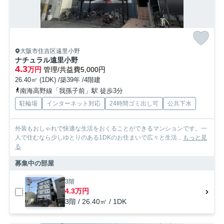
大阪市住吉区遠里小野
ナチュラル遠里小野
4.3
万円
管理/共益費5,000円
26.40㎡ (1DK) /築39年 /4階建
南海高野線「我孫子前」駅 徒歩3分
駐輪場
インターネット対応
24時間ゴミ出し可
公共下水
外装もおしゃれで快適な生活をおくることができるマンションです。一
人で住むなら少しゆとりのある1DKのお住まいで広々と生活...
もっと見
る
募集中の部屋
3階
4.3万円
3階 / 26.40㎡ / 1DK