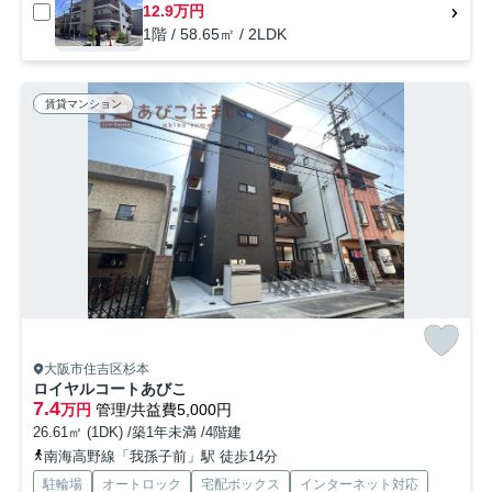
12.9万円
1階 / 58.65㎡ / 2LDK
賃貸マンション
大阪市住吉区杉本
ロイヤルコートあびこ
7.4
万円
管理/共益費5,000円
26.61㎡ (1DK) /築1年未満 /4階建
南海高野線「我孫子前」駅 徒歩14分
駐輪場
オートロック
宅配ボックス
インターネット対応