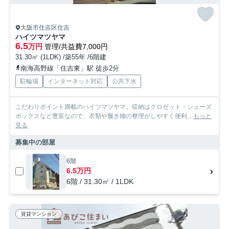
大阪市住吉区住吉
ハイツマツヤマ
6.5
万円
管理/共益費7,000円
31.30㎡ (1LDK) /築55年 /6階建
南海高野線「住吉東」駅 徒歩2分
駐輪場
インターネット対応
公共下水
こだわりポイント満載のハイツマツヤマ。収納はクロゼット・シューズ
ボックスなど豊富なので、衣類や履き物の整理がしやすく便利...
もっと
見る
募集中の部屋
6階
6.5万円
6階 / 31.30㎡ / 1LDK
賃貸マンション