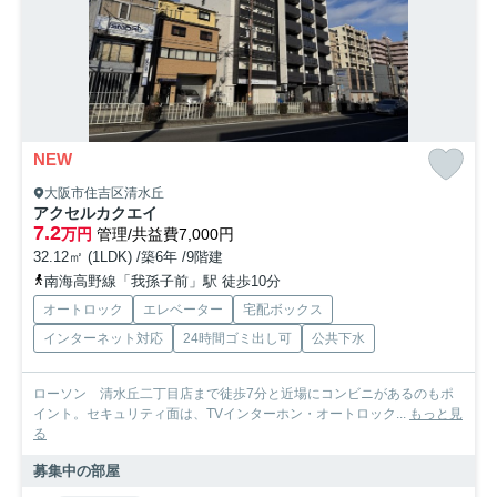
NEW
大阪市住吉区清水丘
アクセルカクエイ
7.2
万円
管理/共益費7,000円
32.12㎡ (1LDK) /築6年 /9階建
南海高野線「我孫子前」駅 徒歩10分
オートロック
エレベーター
宅配ボックス
インターネット対応
24時間ゴミ出し可
公共下水
ローソン 清水丘二丁目店まで徒歩7分と近場にコンビニがあるのもポ
イント。セキュリティ面は、TVインターホン・オートロック...
もっと見
る
募集中の部屋