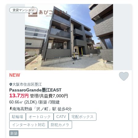
賃貸マンション
NEW
大阪市住吉区墨江
PassaroGrande墨江EAST
13.7
万円
管理/共益費7,000円
60.66㎡ (2LDK) /新築 /3階建
南海高野線「沢ノ町」駅 徒歩4分
駐輪場
オートロック
CATV
宅配ボックス
インターネット対応
防犯カメラ
新築