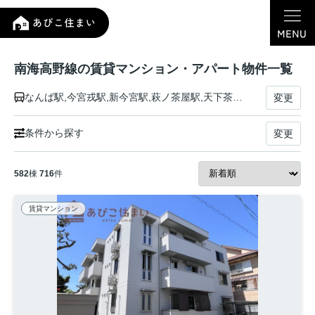
南海高野線の賃貸マンション・アパート物件一覧
なんば駅,今宮戎駅,新今宮駅,萩ノ茶屋駅,天下茶屋駅,岸里玉出駅,帝塚山駅,住吉東駅,沢ノ町駅,我孫子前駅,浅香山駅,堺東駅,三国ケ丘駅,百舌鳥八幡駅,なかもず駅,白鷺駅,初芝駅,萩原天神駅,北野田駅,狭山駅,大阪狭山市駅,金剛駅,滝谷駅,千代田駅,河内長野駅,三日市町駅,美加の台駅,千早口駅,天見駅,紀見峠駅,林間田園都市駅,御幸辻駅,橋本駅,紀伊清水駅,学文路駅,九度山駅,高野下駅,下古沢駅,上古沢駅,紀伊細川駅,紀伊神谷駅,極楽橋駅
変更
条件から探す
変更
582
棟
716
件
賃貸マンション