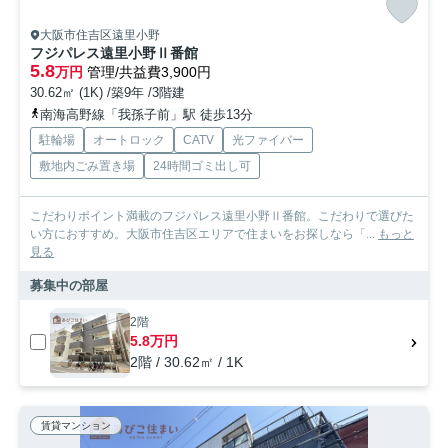
大阪市住吉区遠里小野
フジパレス遠里小野Ⅱ番館
5.8
万円
管理/共益費3,900円
30.62㎡ (1K) /築9年 /3階建
南海高野線「我孫子前」駅 徒歩13分
駐輪場
オートロック
CATV
光ファイバー
敷地内ごみ置き場
24時間ゴミ出し可
こだわりポイント満載のフジパレス遠里小野Ⅱ番館。こだわりで選びた
い方におすすめ。大阪市住吉区エリアで住まいをお探しなら「...
もっと
見る
募集中の部屋
2階
5.8万円
2階 / 30.62㎡ / 1K
賃貸マンション