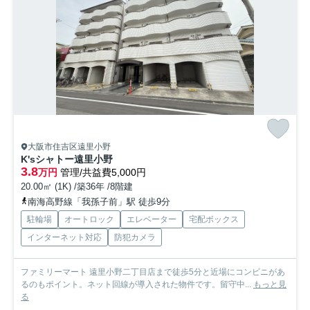
大阪市住吉区遠里小野
K'sシャトー遠里小野
3.8
万円
管理/共益費5,000円
20.00㎡ (1K) /築36年 /8階建
南海高野線「我孫子前」駅 徒歩9分
駐輪場
オートロック
エレベーター
宅配ボックス
インターネット対応
防犯カメラ
ファミリーマート 遠里小野二丁目店まで徒歩5分と近場にコンビニがあ
るのもポイント。ネット回線が導入された物件です。留守中...
もっと見
る