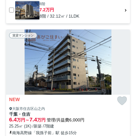
8階
7.2万円
8階 / 32.12㎡ / 1LDK
賃貸マンション
NEW
大阪市住吉区山之内
千葉・住吉
6.4
7.4
万円～
万円
管理/共益費6,000円
25.25㎡ (1K) /新築 /7階建
南海高野線「我孫子前」駅 徒歩15分