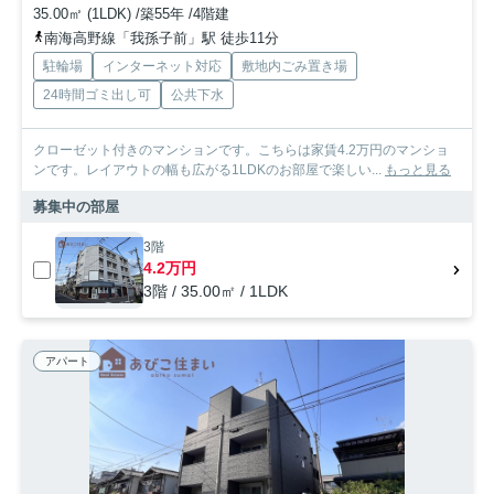
35.00㎡ (1LDK) /築55年 /4階建
南海高野線「我孫子前」駅 徒歩11分
駐輪場
インターネット対応
敷地内ごみ置き場
24時間ゴミ出し可
公共下水
クローゼット付きのマンションです。こちらは家賃4.2万円のマンショ
ンです。レイアウトの幅も広がる1LDKのお部屋で楽しい...
もっと見る
募集中の部屋
3階
4.2万円
3階 / 35.00㎡ / 1LDK
アパート