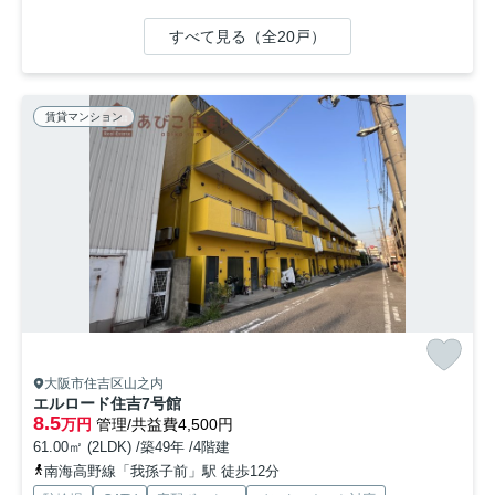
すべて見る（全20戸）
賃貸マンション
大阪市住吉区山之内
エルロード住吉7号館
8.5
万円
管理/共益費4,500円
61.00㎡ (2LDK) /築49年 /4階建
南海高野線「我孫子前」駅 徒歩12分