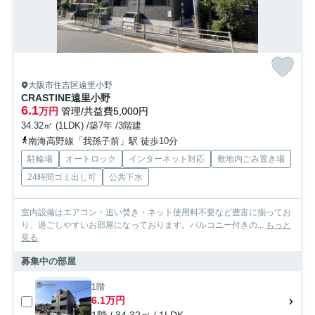
大阪市住吉区遠里小野
CRASTINE遠里小野
6.1
万円
管理/共益費5,000円
34.32㎡ (1LDK) /築7年 /3階建
南海高野線「我孫子前」駅 徒歩10分
駐輪場
オートロック
インターネット対応
敷地内ごみ置き場
24時間ゴミ出し可
公共下水
室内設備はエアコン・追い焚き・ネット使用料不要など豊富に揃ってお
り、過ごしやすいお部屋になっております。バルコニー付きの...
もっと
見る
募集中の部屋
1階
6.1万円