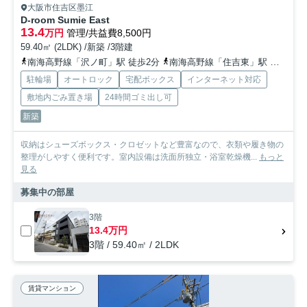
大阪市住吉区墨江
D-room Sumie East
13.4
万円
管理/共益費8,500円
59.40㎡ (2LDK) /新築 /3階建
南海高野線「沢ノ町」駅 徒歩2分
南海高野線「住吉東」駅 徒歩10分
駐輪場
オートロック
宅配ボックス
インターネット対応
敷地内ごみ置き場
24時間ゴミ出し可
新築
収納はシューズボックス・クロゼットなど豊富なので、衣類や履き物の
整理がしやすく便利です。室内設備は洗面所独立・浴室乾燥機...
もっと
見る
募集中の部屋
3階
13.4万円
3階 / 59.40㎡ / 2LDK
賃貸マンション