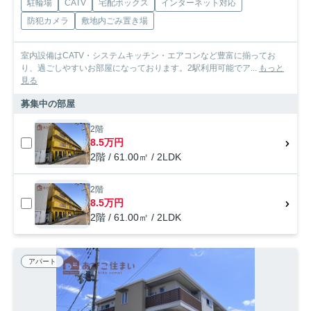
駐輪場
CATV
宅配ボックス
インターネット対応
防犯カメラ
敷地内ごみ置き場
室内設備はCATV・システムキッチン・エアコンなど豊富に揃ってお
り、過ごしやすいお部屋になっております。2駅利用可能でア...
もっと
見る
募集中の部屋
2階
8.5万円
2階 / 61.00㎡ / 2LDK
2階
8.5万円
2階 / 61.00㎡ / 2LDK
アパート