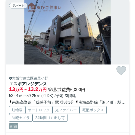
アパート
大阪市住吉区遠里小野
エスポアレジデンス
13
13.2
万円～
万円
管理/共益費6,000円
53.91㎡～59.25㎡ (2LDK) /予定 /3階建
南海高野線「我孫子前」駅 徒歩3分
南海高野線「沢ノ町」駅 徒歩12分
駐輪場
オートロック
光ファイバー
宅配ボックス
防犯カメラ
24時間ゴミ出し可
新築