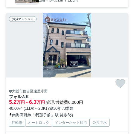
1階 / 34.32㎡ / 1LDK
賃貸マンション
大阪市住吉区遠里小野
フォルムK
5.2
6.3
万円～
万円
管理/共益費6,000円
40.00㎡ (1LDK～2DK) /築30年 /3階建
南海高野線「我孫子前」駅 徒歩8分
駐輪場
オートロック
インターネット対応
公共下水