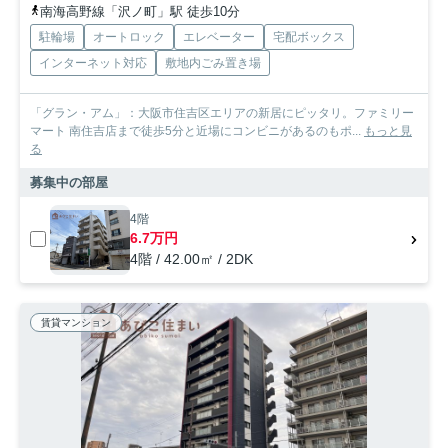
南海高野線「沢ノ町」駅 徒歩10分
駐輪場
オートロック
エレベーター
宅配ボックス
インターネット対応
敷地内ごみ置き場
「グラン・アム」：大阪市住吉区エリアの新居にピッタリ。ファミリー
マート 南住吉店まで徒歩5分と近場にコンビニがあるのもポ...
もっと見
る
募集中の部屋
4階
6.7万円
4階 / 42.00㎡ / 2DK
賃貸マンション