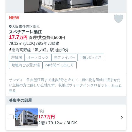
NEW
大阪市住吉区墨江
スペチアーレ墨江
17.7
万円
管理/共益費6,500円
79.12㎡ (3LDK) /築2年 /3階建
南海高野線「沢ノ町」駅 徒歩9分
駐輪場
オートロック
光ファイバー
宅配ボックス
敷地内ごみ置き場
24時間ゴミ出し可
サンディ 住吉墨江店まで徒歩2分と近くて、買い物を気軽に済ませた
い主婦の方に嬉しい立地です。収納はウォークインクロゼット...
もっと
見る
募集中の部屋
2階
17.7万円
2階 / 79.12㎡ / 3LDK