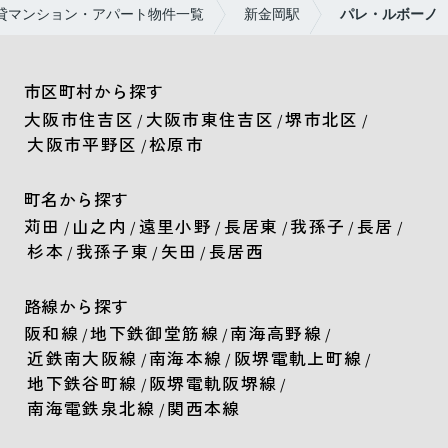
貸マンション・アパート物件一覧
新金岡駅
パレ・ルボーノ
市区町村から探す
大阪市住吉区
大阪市東住吉区
堺市北区
/
/
/
大阪市平野区
松原市
/
町名から探す
苅田
山之内
遠里小野
長居東
我孫子
長居
/
/
/
/
/
/
杉本
我孫子東
矢田
長居西
/
/
/
路線から探す
阪和線
地下鉄御堂筋線
南海高野線
/
/
/
近鉄南大阪線
南海本線
阪堺電軌上町線
/
/
/
地下鉄谷町線
阪堺電軌阪堺線
/
/
南海電鉄泉北線
関西本線
/