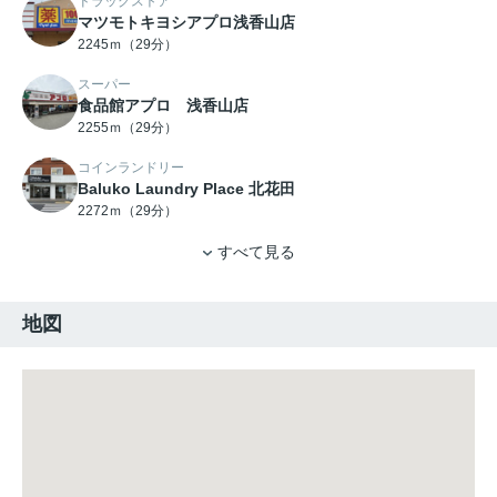
ドラッグストア
マツモトキヨシアプロ浅香山店
2245ｍ（29分）
スーパー
食品館アプロ 浅香山店
2255ｍ（29分）
コインランドリー
Baluko Laundry Place 北花田
2272ｍ（29分）
すべて見る
地図