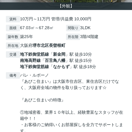
【外観】
10万円～11万円 管理/共益費 10,000円
賃料
67.03㎡～67.28㎡
3LDK
面積
間取り
築25年
3階/4階建
築年数
所在階
大阪府
堺市北区
長曽根町
所在地
地下鉄御堂筋線
「
新金岡
」駅 徒歩10分
交通
南海高野線
「
百舌鳥八幡
」駅 徒歩15分
地下鉄御堂筋線
「
なかもず
」駅 徒歩18分
パレ・ルボーノ
備考
『あびこ住まい』は大阪市住吉区、東住吉区だけでな
く、大阪府全域の物件を取り扱っております☆
『あびこ住まいの特徴』
①地域密着、業界１０年以上、経験豊富なスタッフが在
籍中！！
・お客様のご納得いくお部屋探しを全力でサポートしま
す。