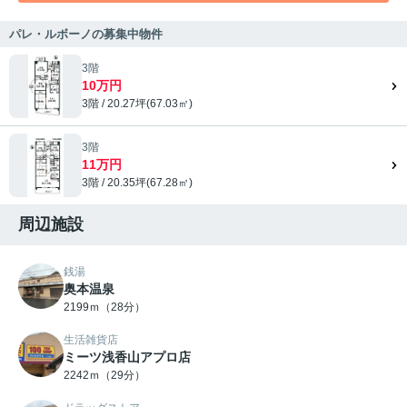
パレ・ルボーノの募集中物件
3階
10万円
3階 / 20.27坪(67.03㎡)
3階
11万円
3階 / 20.35坪(67.28㎡)
周辺施設
銭湯
奥本温泉
2199ｍ（28分）
生活雑貨店
ミーツ浅香山アプロ店
2242ｍ（29分）