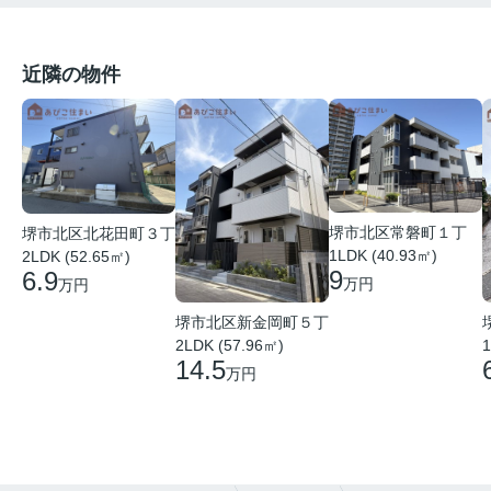
近隣の物件
堺市北区常磐町１丁
堺市北区北花田町３丁
1LDK (40.93㎡)
2LDK (52.65㎡)
9
6.9
万円
万円
堺市北区新金岡町５丁
2LDK (57.96㎡)
1
14.5
万円