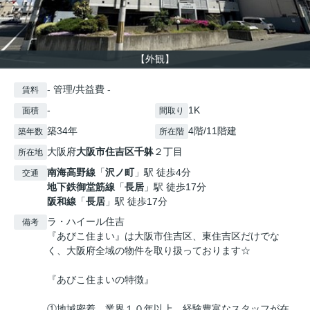
【外観】
- 管理/共益費 -
賃料
-
1K
面積
間取り
築34年
4階/11階建
築年数
所在階
大阪府
大阪市住吉区
千躰
２丁目
所在地
南海高野線
「
沢ノ町
」駅 徒歩4分
交通
地下鉄御堂筋線
「
長居
」駅 徒歩17分
阪和線
「
長居
」駅 徒歩17分
ラ・ハイール住吉
備考
『あびこ住まい』は大阪市住吉区、東住吉区だけでな
く、大阪府全域の物件を取り扱っております☆
『あびこ住まいの特徴』
①地域密着、業界１０年以上、経験豊富なスタッフが在