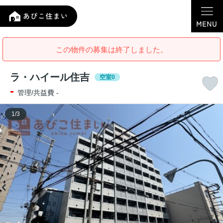
この物件の募集は終了しました。
ラ・ハイール住吉
空室0
-
管理/共益費 -
1
/
3