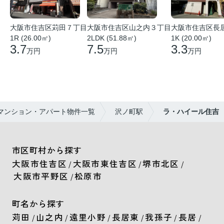
大阪市住吉区苅田７丁目
大阪市住吉区山之内３丁目
大阪市住吉区長
1R (26.00㎡)
2LDK (51.88㎡)
1K (20.00㎡)
3.7
7.5
3.3
万円
万円
万円
マンション・アパート物件一覧
沢ノ町駅
ラ・ハイール住吉
市区町村から探す
大阪市住吉区
大阪市東住吉区
堺市北区
/
/
/
大阪市平野区
松原市
/
町名から探す
苅田
山之内
遠里小野
長居東
我孫子
長居
/
/
/
/
/
/