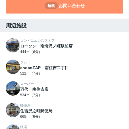
お問い合わせ
無料
周辺施設
コンビニエンスストア
ローソン 南海沢ノ町駅前店
444ｍ（6分）
ジム
chocoZAP 南住吉二丁目
522ｍ（7分）
スーパー
万代 南住吉店
534ｍ（7分）
郵便局
住吉沢之町郵便局
665ｍ（9分）
銭湯