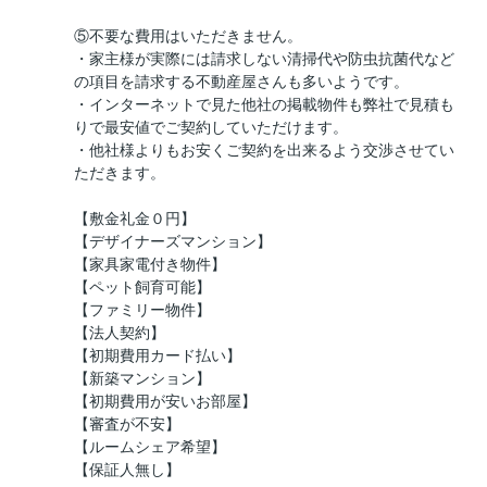
⑤不要な費用はいただきません。
・家主様が実際には請求しない清掃代や防虫抗菌代など
の項目を請求する不動産屋さんも多いようです。
・インターネットで見た他社の掲載物件も弊社で見積も
りで最安値でご契約していただけます。
・他社様よりもお安くご契約を出来るよう交渉させてい
ただきます。
【敷金礼金０円】
【デザイナーズマンション】
【家具家電付き物件】
【ペット飼育可能】
【ファミリー物件】
【法人契約】
【初期費用カード払い】
【新築マンション】
【初期費用が安いお部屋】
【審査が不安】
【ルームシェア希望】
【保証人無し】