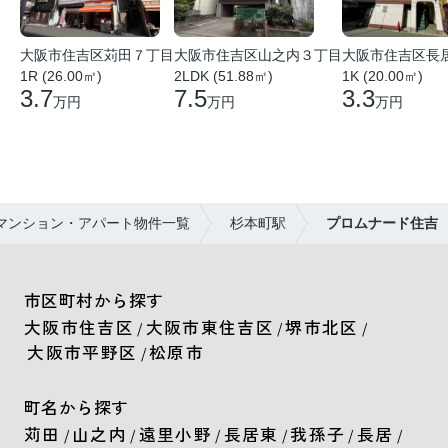
大阪市住吉区苅田７丁目
大阪市住吉区山之内３丁目
大阪市住吉区長
1R (26.00㎡)
2LDK (51.88㎡)
1K (20.00㎡)
3.7
7.5
3.3
万円
万円
万円
マンション・アパート物件一覧
杉本町駅
プロムナード住吉
市区町村から探す
大阪市住吉区
大阪市東住吉区
堺市北区
/
/
/
大阪市平野区
松原市
/
町名から探す
苅田
山之内
遠里小野
長居東
我孫子
長居
/
/
/
/
/
/