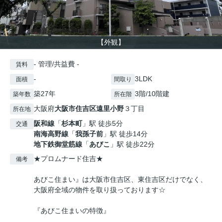
【外観】
- 管理/共益費 -
賃料
-
3LDK
面積
間取り
築27年
3階/10階建
築年数
所在階
大阪府
大阪市住吉区
遠里小野
３丁目
所在地
阪和線
「
杉本町
」駅 徒歩5分
交通
南海高野線
「
我孫子前
」駅 徒歩14分
地下鉄御堂筋線
「
あびこ
」駅 徒歩22分
★プロムナード住吉★
備考
あびこ住まい』は大阪市住吉区、東住吉区だけでなく、
大阪府全域の物件を取り扱っております☆
『あびこ住まいの特徴』