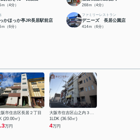
45ｍ（4分）
268ｍ（4分）
当
ファミリーレストラン
っかほっか亭JR長居駅前店
デニーズ 長居公園店
06ｍ（6分）
414ｍ（6分）
大阪市住吉区長居２丁目
大阪市住吉区山之内３丁目
K (20.00㎡)
1LDK (36.50㎡)
.3
4
万円
万円