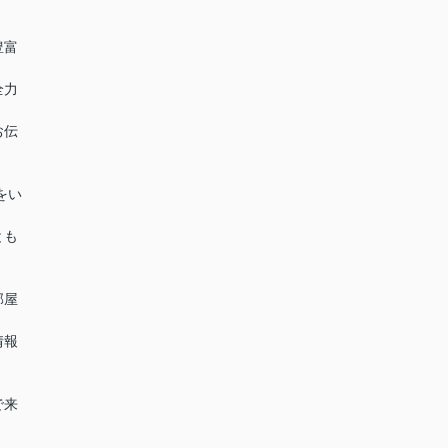
豊富
全力
お伝
をい
とも
部屋
情報
で来