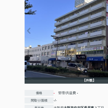
【外観】
-
管理/共益費
-
価格
-/-
間取り/面積
大阪府
大阪市住吉区
長居東
３丁目
所在地