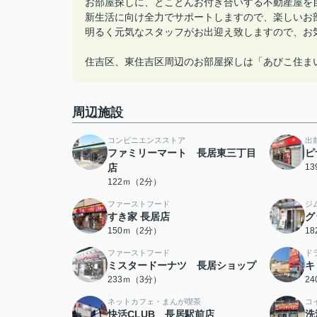
お部屋探しに、とことんお付き合いする不動産屋を
新生活に向け全力でサポートしますので、楽しいお
明るく元気なスタッフがお出迎え致しますので、お
住吉区、東住吉区周辺のお部屋探しは「あびこ住ま
周辺施設
コンビニエンスストア
出
ファミリーマート 長居東三丁目
ピ
店
1
122ｍ（2分）
ファーストフード
ジ
すき家 長居店
グ
150ｍ（2分）
1
ファーストフード
ド
ミスタードーナツ 長居ショップ
キ
233ｍ（3分）
2
ネットカフェ・まんが喫茶
コ
快活CLUB 長居駅前店
洗