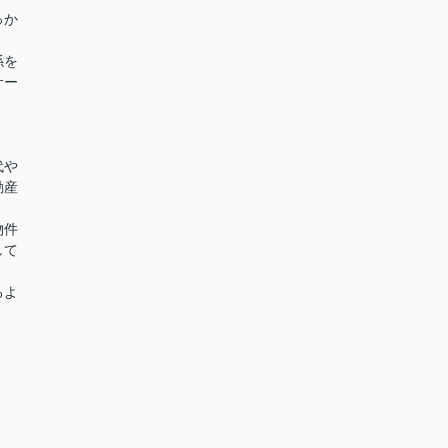
っか
係を
サー
代や
動産
物件
して
るよ