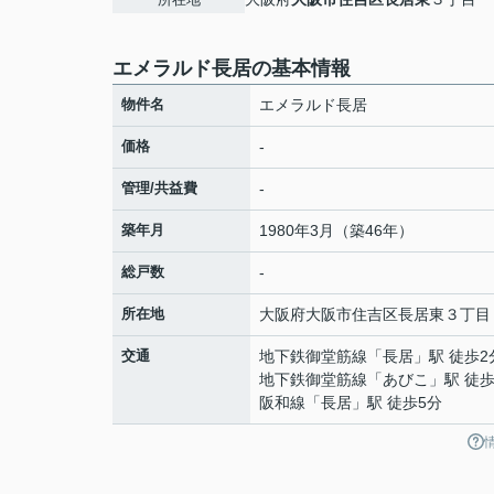
エメラルド長居の基本情報
物件名
エメラルド長居
価格
-
管理/共益費
-
築年月
1980年3月（築46年）
総戸数
-
所在地
大阪府
大阪市住吉区
長居東
３丁目
交通
地下鉄御堂筋線
「
長居
」駅 徒歩2
地下鉄御堂筋線
「
あびこ
」駅 徒歩
阪和線
「
長居
」駅 徒歩5分