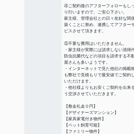
④ご契約後のアフターフォローもし
り行いますので、ご安心下さい。
家主様、管理会社との日々友好な関
築くことに努め、連携してアフター
ビスさせて頂きます。
⑤不要な費用はいただきません。
・家主様が実際には請求しない清掃
防虫抗菌代などの項目を請求する不
屋さんも多いようです。
・インターネットで見た他社の掲載
も弊社で見積もりで最安値でご契約
いただけます。
・他社様よりもお安くご契約を出来
う交渉させていただきます。
【敷金礼金０円】
【デザイナーズマンション】
【家具家電付き物件】
【ペット飼育可能】
【ファミリー物件】