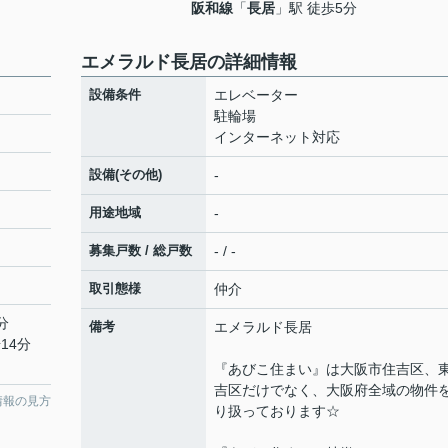
阪和線
「
長居
」駅 徒歩5分
エメラルド長居の詳細情報
設備条件
エレベーター
駐輪場
インターネット対応
設備(その他)
-
用途地域
-
募集戸数 / 総戸数
- / -
取引態様
仲介
分
備考
エメラルド長居
14分
『あびこ住まい』は大阪市住吉区、
吉区だけでなく、大阪府全域の物件
情報の見方
り扱っております☆