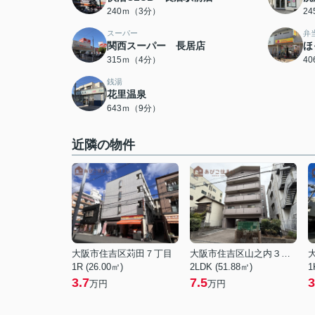
240ｍ（3分）
2
スーパー
弁
関西スーパー 長居店
ほ
315ｍ（4分）
4
銭湯
花里温泉
643ｍ（9分）
近隣の物件
大阪市住吉区苅田７丁目
大阪市住吉区山之内３丁目
1R (26.00㎡)
2LDK (51.88㎡)
1
3.7
7.5
3
万円
万円