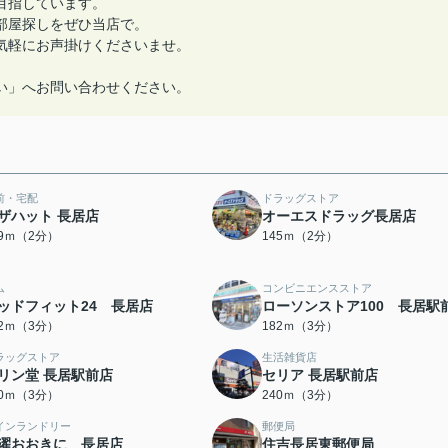
目指しています。
部屋探しをぜひ当店で。
気軽にお声掛けくださいませ。
い」へお問い合わせください。
前・宅配
ドラッグストア
ザハット 長居店
オーエスドラッグ長居店
39ｍ（2分）
145ｍ（2分）
ム
コンビニエンスストア
ッドフィット24 長居店
ローソンストア100 長居駅
82ｍ（3分）
182ｍ（3分）
ラッグストア
生活雑貨店
リン堂 長居駅前店
セリア 長居駅前店
40ｍ（3分）
240ｍ（3分）
インランドリー
郵便局
濯おおきに 長居店
住吉長居東郵便局