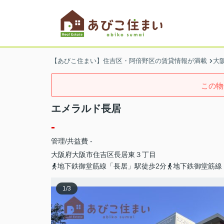
【あびこ住まい】住吉区・阿倍野区の賃貸情報が満載
大
この物
エメラルド長居
-
管理/共益費 -
大阪府
大阪市住吉区
長居東
３丁目
地下鉄御堂筋線「長居」駅徒歩2分
地下鉄御堂筋線
1
/
3