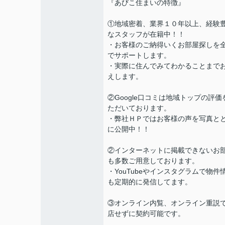
『あびこ住まいの特徴』
①地域密着、業界１０年以上、経験
なスタッフが在籍中！！
・お客様のご納得いくお部屋探しを
でサポートします。
・実際に住んでみてわかることまで
えします。
②Google口コミは地域トップの評価
ただいております。
・弊社ＨＰではお客様の声を写真と
に公開中！！
②インターネットに掲載できないお
も多数ご用意しております。
・YouTubeやインスタグラムで物件
も定期的に発信してます。
③オンライン内覧、オンライン重説
店せずに契約可能です。