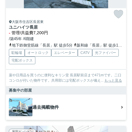
大阪市住吉区長居東
ユニハイツ長居
-
管理/共益費7,200円
/築45年 /6階建
地下鉄御堂筋線「長居」駅 徒歩5分
阪和線「長居」駅 徒歩10分
地
駐輪場
オートロック
エレベーター
CATV
光ファイバー
宅配ボックス
薬や日用品を買うのに便利なキリン堂 長居駅前店まで471mです。二口
コンロが付いた物件です。共用部には宅配ボックスが備え...
もっと見る
募集中の部屋
過去掲載物件
賃貸マンション