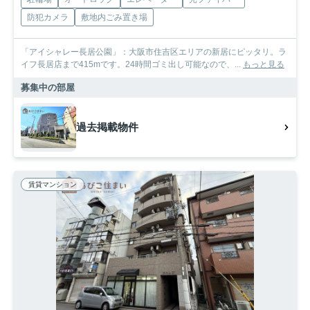
防犯カメラ
敷地内ごみ置き場
「アイシャレー長居公園」：大阪市住吉区エリアの新居にピッタリ。ラ
イフ長居店まで415mです。24時間ゴミ出し可能なので、...
もっと見る
募集中の部屋
過去掲載物件
賃貸マンション