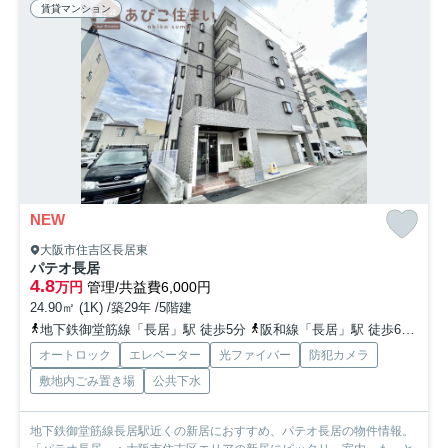
賃貸マンション
NEW
大阪市住吉区長居東
パテオ長居
4.8
万円
管理/共益費6,000円
24.90㎡ (1K) /築29年 /5階建
地下鉄御堂筋線「長居」駅 徒歩5分
阪和線「長居」駅 徒歩6分
地
オートロック
エレベーター
光ファイバー
防犯カメラ
敷地内ごみ置き場
公共下水
地下鉄御堂筋線長居駅近くの新居におすすめ、パテオ長居の物件情報。