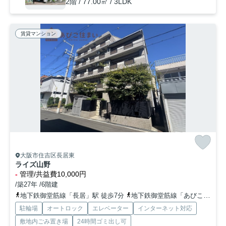
2階 / 77.00㎡ / 3LDK
賃貸マンション
大阪市住吉区長居東
ライズ山野
-
管理/共益費10,000円
/築27年 /6階建
地下鉄御堂筋線「長居」駅 徒歩7分
地下鉄御堂筋線「あびこ」駅 徒歩14分
駐輪場
オートロック
エレベーター
インターネット対応
敷地内ごみ置き場
24時間ゴミ出し可