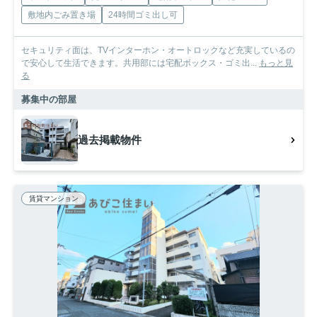
敷地内ごみ置き場
24時間ゴミ出し可
セキュリティ面は、TVインターホン・オートロックなど充実しているの
で安心して生活できます。共用部には宅配ボックス・ゴミ出...
もっと見
る
募集中の部屋
過去掲載物件
賃貸マンション