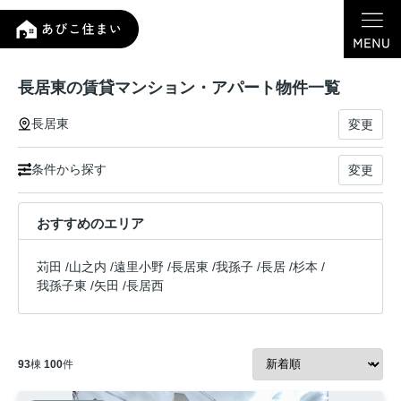
長居東の賃貸マンション・アパート物件一覧
長居東
変更
条件から探す
変更
おすすめのエリア
苅田
/
山之内
/
遠里小野
/
長居東
/
我孫子
/
長居
/
杉本
/
我孫子東
/
矢田
/
長居西
93
棟
100
件