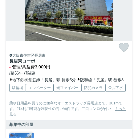
大阪市住吉区長居東
長居東コーポ
-
管理/共益費3,000円
/築56年 /7階建
地下鉄御堂筋線「長居」駅 徒歩5分
阪和線「長居」駅 徒歩8分
地
駐輪場
エレベーター
光ファイバー
防犯カメラ
公共下水
薬や日用品を買うのに便利なオーエスドラッグ長居店まで、301mで
す。2駅利用可能な利便性の高い物件です。二口コンロが付い...
もっと
見る
募集中の部屋