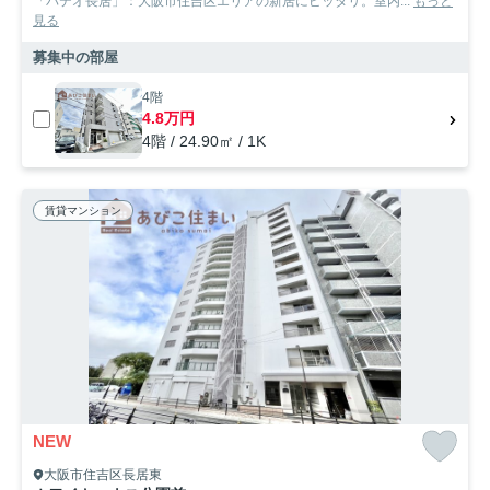
「パテオ長居」：大阪市住吉区エリアの新居にピッタリ。室内...
もっと
見る
募集中の部屋
4階
4.8万円
4階 / 24.90㎡ / 1K
賃貸マンション
NEW
大阪市住吉区長居東