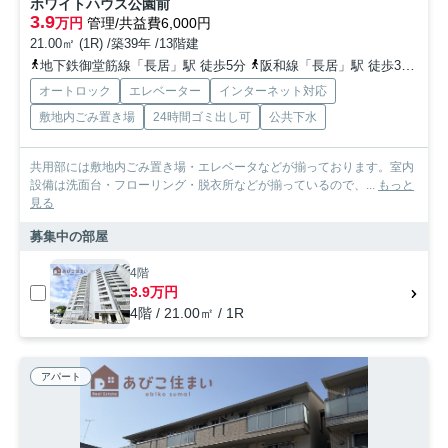
ホワイトハウス公園前
3.9
万円
管理/共益費6,000円
21.00㎡ (1R) /築39年 /13階建
地下鉄御堂筋線「長居」駅 徒歩5分
阪和線「長居」駅 徒歩3分
阪
オートロック
エレベーター
インターネット対応
敷地内ごみ置き場
24時間ゴミ出し可
公共下水
共用部には敷地内ごみ置き場・エレベータなどが揃っております。室内
設備は洗面台・フローリング・脱衣所などが揃っているので、...
もっと
見る
募集中の部屋
4階
3.9万円
4階 / 21.00㎡ / 1R
アパート