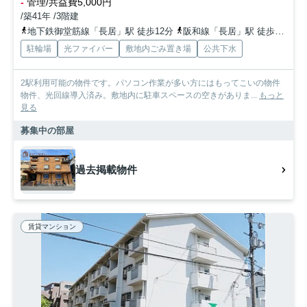
-
管理/共益費5,000円
/築41年 /3階建
地下鉄御堂筋線「長居」駅 徒歩12分
阪和線「長居」駅 徒歩15分
駐輪場
光ファイバー
敷地内ごみ置き場
公共下水
2駅利用可能の物件です。パソコン作業が多い方にはもってこいの物件
物件、光回線導入済み。敷地内に駐車スペースの空きがありま...
もっと
見る
募集中の部屋
過去掲載物件
賃貸マンション