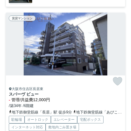
賃貸マンション
大阪市住吉区長居東
スパーヴ ビュー
-
管理/共益費12,000円
/築34年 /6階建
地下鉄御堂筋線「長居」駅 徒歩9分
地下鉄御堂筋線「あびこ」駅 徒歩20分
駐輪場
オートロック
エレベーター
宅配ボックス
インターネット対応
敷地内ごみ置き場