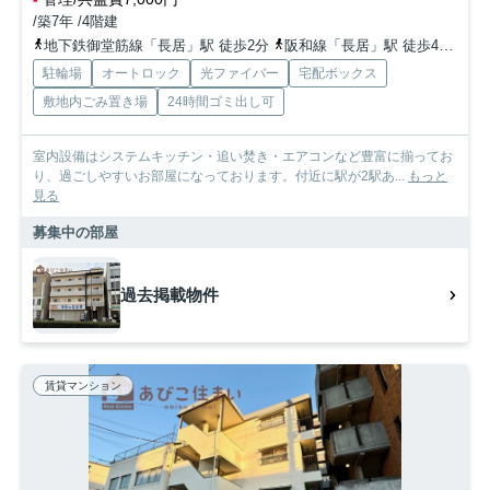
/築7年 /4階建
地下鉄御堂筋線「長居」駅 徒歩2分
阪和線「長居」駅 徒歩4分
地
駐輪場
オートロック
光ファイバー
宅配ボックス
敷地内ごみ置き場
24時間ゴミ出し可
室内設備はシステムキッチン・追い焚き・エアコンなど豊富に揃ってお
り、過ごしやすいお部屋になっております。付近に駅が2駅あ...
もっと
見る
募集中の部屋
過去掲載物件
賃貸マンション