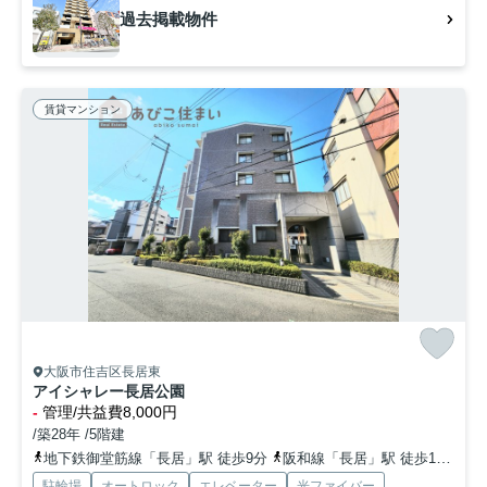
過去掲載物件
賃貸マンション
大阪市住吉区長居東
アイシャレー長居公園
-
管理/共益費8,000円
/築28年 /5階建
地下鉄御堂筋線「長居」駅 徒歩9分
阪和線「長居」駅 徒歩12分
近
駐輪場
オートロック
エレベーター
光ファイバー