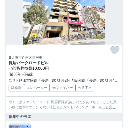
大阪市住吉区長居東
長居パークロードビル
-
管理/共益費10,000円
/築36年 /8階建
地下鉄御堂筋線「長居」駅 徒歩2分
阪和線「長居」駅 徒歩4分
南
駐輪場
エレベーター
光ファイバー
公共下水
近くにはファミリーマート 長居駅西店(徒歩2分)がありちょっとした買
い物に便利です。知らない来訪者が来てもTVインターホ...
もっと見る
募集中の部屋