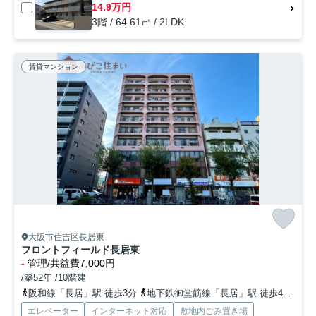
14.9万円
3階 / 64.61㎡ / 2LDK
賃貸マンション
大阪市住吉区長居東
フロントフィールド長居東
-
管理/共益費7,000円
/築52年 /10階建
阪和線「長居」駅 徒歩3分
地下鉄御堂筋線「長居」駅 徒歩4分
地
エレベーター
インターネット対応
敷地内ごみ置き場