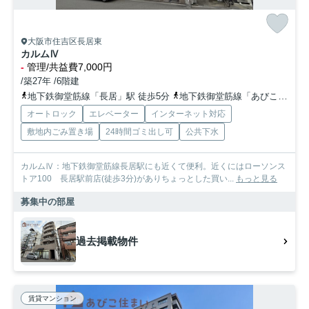
大阪市住吉区長居東
カルムⅣ
-
管理/共益費7,000円
/築27年 /6階建
地下鉄御堂筋線「長居」駅 徒歩5分
地下鉄御堂筋線「あびこ」駅 徒歩14分
オートロック
エレベーター
インターネット対応
敷地内ごみ置き場
24時間ゴミ出し可
公共下水
カルムⅣ：地下鉄御堂筋線長居駅にも近くて便利。近くにはローソンス
トア100 長居駅前店(徒歩3分)がありちょっとした買い...
もっと見る
募集中の部屋
過去掲載物件
賃貸マンション