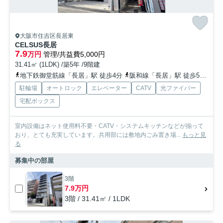
大阪市住吉区長居東
CELSUS長居
7.9
万円
管理/共益費5,000円
31.41㎡ (1LDK) /築5年 /9階建
地下鉄御堂筋線「長居」駅 徒歩4分
阪和線「長居」駅 徒歩5分
地
駐輪場
オートロック
エレベーター
CATV
光ファイバー
宅配ボックス
室内設備はネット使用料不要・CATV・システムキッチンなどが揃って
おり、とても充実しています。共用部には敷地内ごみ置き場...
もっと見
る
募集中の部屋
3階
7.9万円
3階 / 31.41㎡ / 1LDK