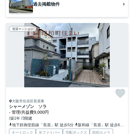
過去掲載物件
賃貸マンション
大阪市住吉区長居東
シャーメゾン ソラ
-
管理/共益費9,000円
/築1年 /3階建
地下鉄御堂筋線「長居」駅 徒歩5分
阪和線「長居」駅 徒歩6分
地
オートロック
光ファイバー
宅配ボックス
防犯カメラ