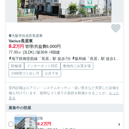
大阪市住吉区長居東
Varius長居東
8.2
万円
管理/共益費6,000円
77.00㎡ (3LDK) /築36年 /4階建
地下鉄御堂筋線「長居」駅 徒歩7分
阪和線「長居」駅 徒歩11分
地
駐輪場
インターネット対応
敷地内ごみ置き場
24時間ゴミ出し可
公共下水
室内設備はエアコン・システムキッチン・追い焚きなど充実した設備を
備え付けています。面倒なゴミ捨ての負担を軽減させることが...
もっと
見る
募集中の部屋
2階
8.2万円