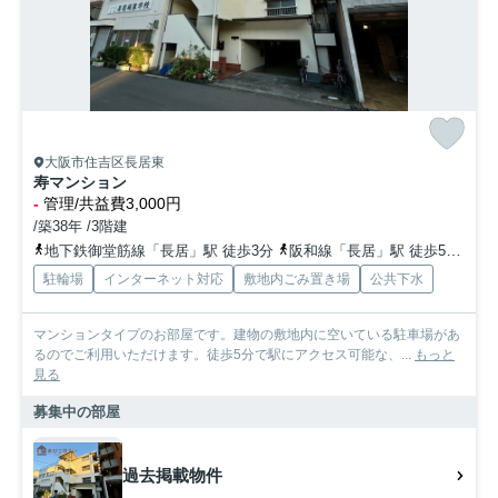
大阪市住吉区長居東
寿マンション
-
管理/共益費3,000円
/築38年 /3階建
地下鉄御堂筋線「長居」駅 徒歩3分
阪和線「長居」駅 徒歩5分
地
駐輪場
インターネット対応
敷地内ごみ置き場
公共下水
マンションタイプのお部屋です。建物の敷地内に空いている駐車場があ
るのでご利用いただけます。徒歩5分で駅にアクセス可能な、...
もっと
見る
募集中の部屋
過去掲載物件