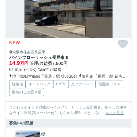
NEW
大阪市住吉区長居東
パインフローリッシュ長居東Ⅱ
14.9
万円
管理/共益費7,500円
64.61㎡ (2LDK) /築5年 /3階建
地下鉄御堂筋線「長居」駅 徒歩10分
阪和線「長居」駅 徒歩12分
駐輪場
オートロック
CATV
光ファイバー
宅配ボックス
敷地内ごみ置き場
こだわりポイント満載のパインフローリッシュ長居東Ⅱ。暮らしに便利
なライフ長居店(スーパー)がこちらから458mのところに...
もっと見る
募集中の部屋
3階