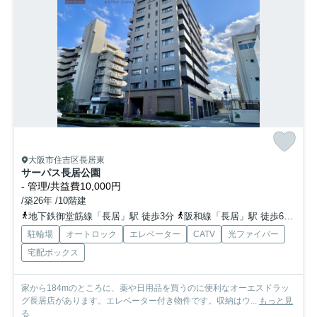
大阪市住吉区長居東
サーパス長居公園
-
管理/共益費10,000円
/築26年 /10階建
地下鉄御堂筋線「長居」駅 徒歩3分
阪和線「長居」駅 徒歩6分
近
駐輪場
オートロック
エレベーター
CATV
光ファイバー
宅配ボックス
家から184mのところに、薬や日用品を買うのに便利なオーエスドラッ
グ長居店があります。エレベーター付き物件です。収納はウ...
もっと見
る