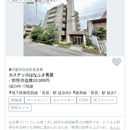
大阪市住吉区長居東
カステッロはなふさ長居
-
管理/共益費10,000円
/築24年 /7階建
地下鉄御堂筋線「長居」駅 徒歩4分
阪和線「長居」駅 徒歩7分
地
駐輪場
オートロック
エレベーター
CATV
光ファイバー
防犯カメラ
お仕事でパソコンを使う方に好評の光回線導入の物件です。たくさん料
理を作る時でも同時に進められるため、料理の効率を上げられ...
もっと