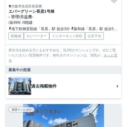
大阪市住吉区長居東
エバーグリーン長居1号棟
-
管理/共益費-
/築49年 /9階建
地下鉄御堂筋線「長居」駅 徒歩3分
阪和線「長居」駅 徒歩5分
地
駐輪場
エレベーター
インターネット対応
公共下水
新生活を始める方にもおすすめな、3LDKのマンションです。ぜひご覧
いただきたい賃貸物件です。南向きのマンションは、湿気が...
もっと見
る
募集中の部屋
過去掲載物件
賃貸マンション