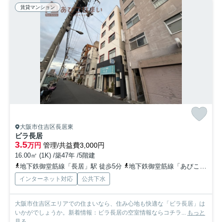
賃貸マンション
大阪市住吉区長居東
ビラ長居
3.5
万円
管理/共益費3,000円
16.00㎡ (1K) /築47年 /5階建
地下鉄御堂筋線「長居」駅 徒歩5分
地下鉄御堂筋線「あびこ」駅 徒歩16分
インターネット対応
公共下水
大阪市住吉区エリアでの住まいなら、住み心地も快適な「ビラ長居」は
いかがでしょうか。新着情報：ビラ長居の空室情報ならコチラ...
もっと
見る