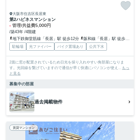
大阪市住吉区長居東
第2ハピネスマンション
-
管理/共益費5,000円
/築43年 /4階建
地下鉄御堂筋線「長居」駅 徒歩12分
阪和線「長居」駅 徒歩15分
駐輪場
光ファイバー
バイク置場あり
公共下水
2面に窓が配置されているため日光を採り入れやすい角部屋になりま
す。光回線を繋げていますので通信が早く快適にパソコンが使え...
もっ
と見る
募集中の部屋
過去掲載物件
賃貸マンション