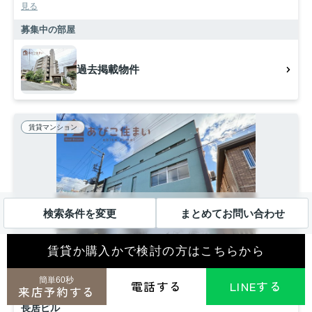
見る
募集中の部屋
過去掲載物件
賃貸マンション
検索条件を変更
まとめてお問い合わせ
賃貸か購入かで検討の方はこちらから
簡単60秒
電話する
LINEする
来店予約する
大阪市住吉区長居東
長居ビル