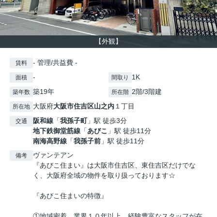
【外観】
- 管理/共益費 -
賃料
-
1K
面積
間取り
築19年
2階/3階建
築年数
所在階
大阪府
大阪市住吉区
山之内
１丁目
所在地
阪和線
「
我孫子町
」駅 徒歩3分
交通
地下鉄御堂筋線
「
あびこ
」駅 徒歩11分
南海高野線
「
我孫子前
」駅 徒歩11分
ヴァンテアン
備考
『あびこ住まい』は大阪市住吉区、東住吉区だけでな
く、大阪府全域の物件を取り扱っております☆
『あびこ住まいの特徴』
①地域密着、業界１０年以上、経験豊富なスタッフが在