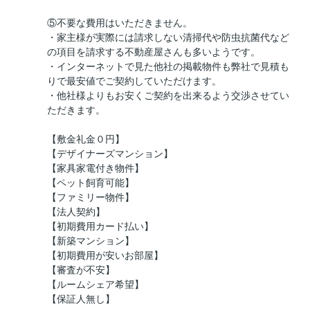
⑤不要な費用はいただきません。
・家主様が実際には請求しない清掃代や防虫抗菌代など
の項目を請求する不動産屋さんも多いようです。
・インターネットで見た他社の掲載物件も弊社で見積も
りで最安値でご契約していただけます。
・他社様よりもお安くご契約を出来るよう交渉させてい
ただきます。
【敷金礼金０円】
【デザイナーズマンション】
【家具家電付き物件】
【ペット飼育可能】
【ファミリー物件】
【法人契約】
【初期費用カード払い】
【新築マンション】
【初期費用が安いお部屋】
【審査が不安】
【ルームシェア希望】
【保証人無し】