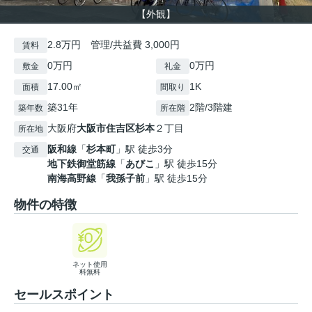
【外観】
2.8万円 管理/共益費 3,000円
賃料
0万円
0万円
敷金
礼金
17.00㎡
1K
面積
間取り
築31年
2階/3階建
築年数
所在階
大阪府
大阪市住吉区
杉本
２丁目
所在地
阪和線
「
杉本町
」駅 徒歩3分
交通
地下鉄御堂筋線
「
あびこ
」駅 徒歩15分
南海高野線
「
我孫子前
」駅 徒歩15分
物件の特徴
ネット使用
料無料
セールスポイント