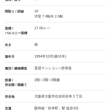
1K
間取り / 詳細
洋室 7.0帖
/
K 2.0帖
17.00㎡ / -
面積 /
バルコニー面積
南
向き
1994年10月(築31年)
築年月
賃貸マンション / 鉄骨造
種別 / 建物構造
2階 / 2階 / 3階建
部屋 /
所在階 / 階建て
大阪府
大阪市住吉区
杉本
２丁目
所在地
阪和線
「
杉本町
」駅 徒歩3分
交通