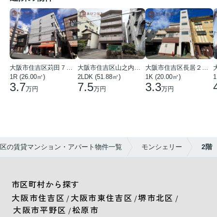
大阪市住吉区苅田７丁目
大阪市住吉区山之内３丁目
大阪市住吉区長居２丁目
1
1R (26.00㎡)
2LDK (51.88㎡)
1K (20.00㎡)
3.7
7.5
3.3
万円
万円
万円
区の賃貸マンション・アパート物件一覧
モンシェリー
2階
市区町村から探す
大阪市住吉区
大阪市東住吉区
堺市北区
/
/
/
大阪市平野区
松原市
/