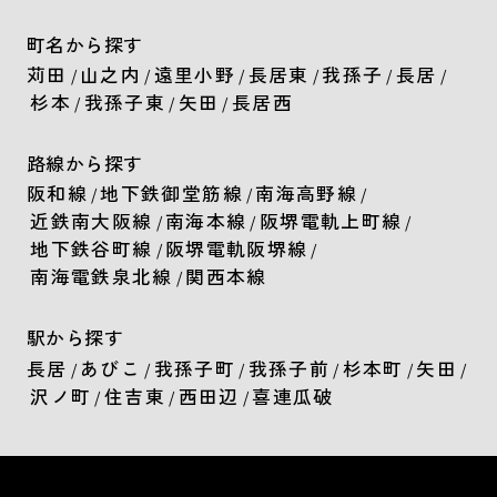
町名から探す
苅田
山之内
遠里小野
長居東
我孫子
長居
/
/
/
/
/
/
杉本
我孫子東
矢田
長居西
/
/
/
路線から探す
阪和線
地下鉄御堂筋線
南海高野線
/
/
/
近鉄南大阪線
南海本線
阪堺電軌上町線
/
/
/
地下鉄谷町線
阪堺電軌阪堺線
/
/
南海電鉄泉北線
関西本線
/
駅から探す
長居
あびこ
我孫子町
我孫子前
杉本町
矢田
/
/
/
/
/
/
沢ノ町
住吉東
西田辺
喜連瓜破
/
/
/