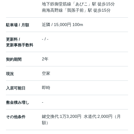
地下鉄御堂筋線
「
あびこ
」駅 徒歩15分
南海高野線
「
我孫子前
」駅 徒歩15分
近隣 / 15,000円 100m
駐車場 / 月額
- / -
更新料 /
更新事務手数料
2年
契約期間
空家
現況
即時
入居可能日
-
敷金積み増し
鍵交換代:1万3,200円 水道代:2,000円（月
その他条件
額）