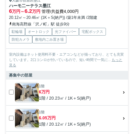
大阪市住吉区墨江
ハーモ二ーテラス墨江
6
6.2
万円～
万円
管理/共益費4,000円
20.12㎡～20.46㎡ (1K＋S(納戸)) /築1年未満 /2階建
南海高野線「沢ノ町」駅 徒歩9分
駐輪場
オートロック
光ファイバー
宅配ボックス
防犯カメラ
敷地内ごみ置き場
室内設備はネット使用料不要・エアコンなどが揃っており、とても充実
しています。2口コンロが付いているので、短い時間で一気に...
もっと
見る
募集中の部屋
1階
6万円
1階 / 20.23㎡ / 1K＋S(納戸)
1階
6.05万円
1階 / 20.12㎡ / 1K＋S(納戸)