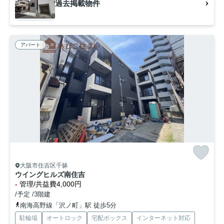
過去掲載物件
アパート
大阪市住吉区千躰
ウイングヒルズ南住吉
-
管理/共益費4,000円
/予定 /3階建
南海高野線「沢ノ町」駅 徒歩5分
駐輪場
オートロック
宅配ボックス
インターネット対応