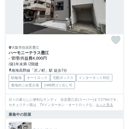
大阪市住吉区墨江
ハーモニーテラス墨江
-
管理/共益費4,000円
/築1年未満 /2階建
南海高野線「沢ノ町」駅 徒歩7分
駐輪場
オートロック
宅配ボックス
インターネット対応
敷地内ごみ置き場
24時間ゴミ出し可
日々の暮らしに便利なサンディ 住吉墨江店(スーパー)まで279mです。
セキュリティ面は、TVインターホン・オートロックな...
もっと見る
募集中の部屋