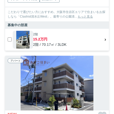
こだわりで選びたい方におすすめ。大阪市住吉区エリアで住まいをお探
しなら「Clashist清水丘West」。最寄りの公園清...
もっと見る
募集中の部屋
2階
15.2万円
2階 / 70.17㎡ / 3LDK
アパート