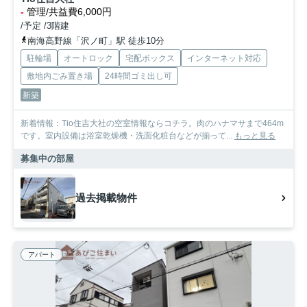
-
管理/共益費6,000円
/予定 /3階建
南海高野線「沢ノ町」駅 徒歩10分
駐輪場
オートロック
宅配ボックス
インターネット対応
敷地内ごみ置き場
24時間ゴミ出し可
新築
新着情報：Tio住吉大社の空室情報ならコチラ。肉のハナマサまで464m
です。室内設備は浴室乾燥機・洗面化粧台などが揃って...
もっと見る
募集中の部屋
過去掲載物件
アパート