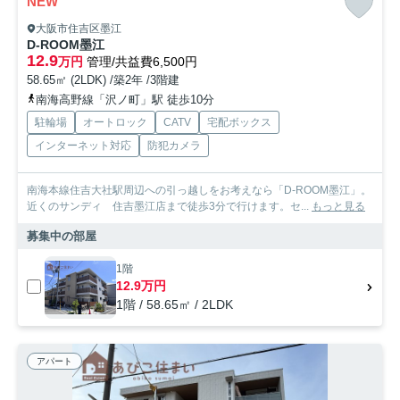
NEW
大阪市住吉区墨江
D-ROOM墨江
12.9
万円
管理/共益費6,500円
58.65㎡ (2LDK) /築2年 /3階建
南海高野線「沢ノ町」駅 徒歩10分
駐輪場
オートロック
CATV
宅配ボックス
インターネット対応
防犯カメラ
南海本線住吉大社駅周辺への引っ越しをお考えなら「D-ROOM墨江」。
近くのサンディ 住吉墨江店まで徒歩3分で行けます。セ...
もっと見る
募集中の部屋
1階
12.9万円
1階 / 58.65㎡ / 2LDK
アパート