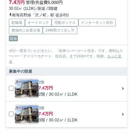
7.4
万円
管理/共益費5,000円
30.02㎡ (1LDK) /新築 /3階建
南海高野線「沢ノ町」駅 徒歩8分
駐輪場
オートロック
宅配ボックス
インターネット対応
敷地内ごみ置き場
24時間ゴミ出し可
新築
ぜひ一度見ていただきたい、「岩伸リバーコート住吉」です。便利なス
ーパー「デイリーカナート 住吉店」まで243mです。収納...
もっと見
る
募集中の部屋
2階
7.4万円
2階 / 30.02㎡ / 1LDK
3階
7.4万円
3階 / 30.02㎡ / 1LDK