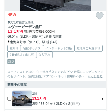
NEW
大阪市住吉区墨江
エヴァーガーデン墨江
13.1
万円
管理/共益費6,000円
66.04㎡ (2LDK＋S(納戸)) /新築 /2階建
南海高野線「沢ノ町」駅 徒歩4分
駐輪場
宅配ボックス
インターネット対応
敷地内ごみ置き場
24時間ゴミ出し可
公共下水
新築
ローソンストア100 住吉清水丘店まで徒歩7分と近場にコンビニがある
のもポイント。室内設備はエアコン・ネット使用料不要・...
もっと見る
募集中の部屋
2階
13.1万円
2階 / 66.04㎡ / 2LDK＋S(納戸)