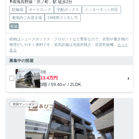
南海高野線「沢ノ町」駅 徒歩2分
駐輪場
オートロック
宅配ボックス
インターネット対応
敷地内ごみ置き場
24時間ゴミ出し可
新築
収納はシューズボックス・クロゼットなど豊富なので、衣類や履き物の
整理がしやすく便利です。室内設備は洗面所独立・浴室乾燥機...
もっと
見る
募集中の部屋
3階
13.4万円
3階 / 59.40㎡ / 2LDK
賃貸マンション