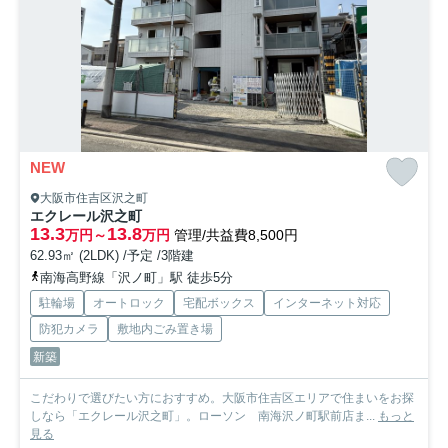
NEW
大阪市住吉区沢之町
エクレール沢之町
13.3
13.8
万円～
万円
管理/共益費8,500円
62.93㎡ (2LDK) /予定 /3階建
南海高野線「沢ノ町」駅 徒歩5分
駐輪場
オートロック
宅配ボックス
インターネット対応
防犯カメラ
敷地内ごみ置き場
新築
こだわりで選びたい方におすすめ。大阪市住吉区エリアで住まいをお探
しなら「エクレール沢之町」。ローソン 南海沢ノ町駅前店ま...
もっと
見る