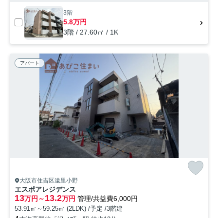
3階
5.8万円
3階 / 27.60㎡ / 1K
アパート
大阪市住吉区遠里小野
エスポアレジデンス
13
13.2
万円～
万円
管理/共益費6,000円
53.91㎡～59.25㎡ (2LDK) /予定 /3階建