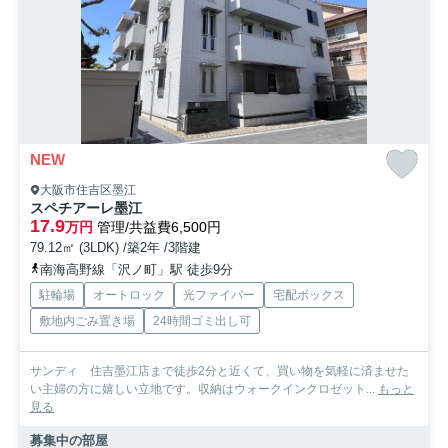
NEW
大阪市住吉区墨江
スペチアーレ墨江
17.9
万円
管理/共益費6,500円
79.12㎡ (3LDK) /築2年 /3階建
南海高野線「沢ノ町」駅 徒歩9分
駐輪場
オートロック
光ファイバー
宅配ボックス
敷地内ごみ置き場
24時間ゴミ出し可
サンディ 住吉墨江店まで徒歩2分と近くて、買い物を気軽に済ませた
い主婦の方に嬉しい立地です。収納はウォークインクロゼット...
もっと
見る
募集中の部屋