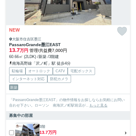
NEW
大阪市住吉区墨江
PassaroGrande墨江EAST
13.7
万円
管理/共益費7,000円
60.66㎡ (2LDK) /新築 /3階建
南海高野線「沢ノ町」駅 徒歩4分
駐輪場
オートロック
CATV
宅配ボックス
インターネット対応
防犯カメラ
新築
「PassaroGrande墨江EAST」の物件情報をお探しならお気軽にお問い
合わせ下さい。ローソン 南海沢ノ町駅前店が...
もっと見る
募集中の部屋
3階
13.7万円