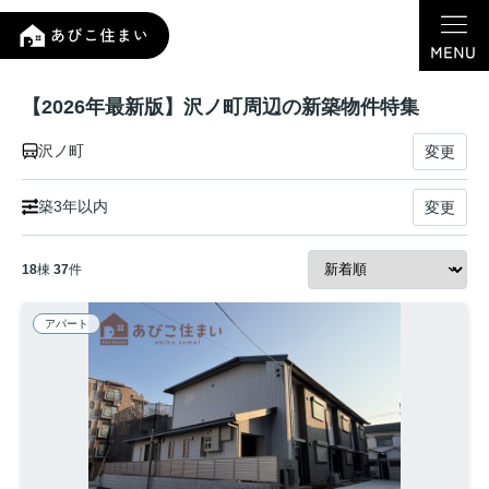
【2026年最新版】沢ノ町周辺の新築物件特集
沢ノ町
変更
築3年以内
変更
18
棟
37
件
アパート