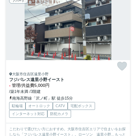
アパート
大阪市住吉区遠里小野
フジパレス遠里小野イースト
-
管理/共益費5,000円
/築1年未満 /3階建
南海高野線「沢ノ町」駅 徒歩15分
駐輪場
オートロック
CATV
宅配ボックス
インターネット対応
防犯カメラ
こだわりで選びたい方におすすめ。大阪市住吉区エリアで住まいをお探
しなら「フジパレス遠里小野イースト」。ローソン 遠里小野...
もっと