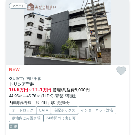
アパート
NEW
大阪市住吉区千躰
トリシア千躰
10.6
11.1
万円～
万円
管理/共益費8,000円
44.95㎡～45.76㎡ (1LDK) /新築 /3階建
南海高野線「沢ノ町」駅 徒歩5分
オートロック
CATV
宅配ボックス
インターネット対応
敷地内ごみ置き場
24時間ゴミ出し可
新築