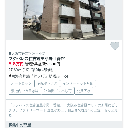
大阪市住吉区遠里小野
フジパレス住吉遠里小野Ⅱ番館
5.8
万円
管理/共益費5,500円
27.60㎡ (1K) /築2年 /3階建
南海高野線「沢ノ町」駅 徒歩15分
オートロック
宅配ボックス
インターネット対応
敷地内ごみ置き場
24時間ゴミ出し可
公共下水
「フジパレス住吉遠里小野Ⅱ番館」：大阪市住吉区エリアの新居にピッ
タリ。ファミリーマート 遠里小野二丁目店まで徒歩5分と近...
もっと見
る
募集中の部屋