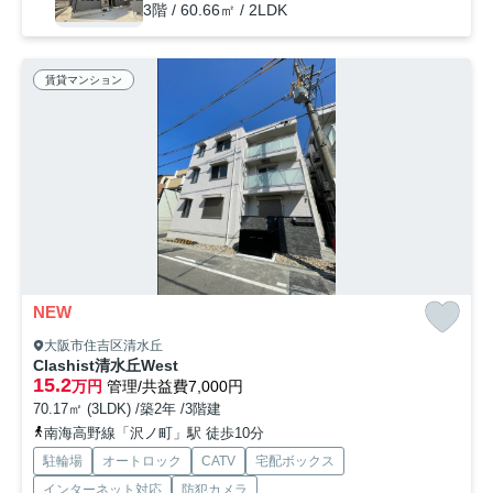
3階 / 60.66㎡ / 2LDK
賃貸マンション
NEW
大阪市住吉区清水丘
Clashist清水丘West
15.2
万円
管理/共益費7,000円
70.17㎡ (3LDK) /築2年 /3階建
南海高野線「沢ノ町」駅 徒歩10分
駐輪場
オートロック
CATV
宅配ボックス
インターネット対応
防犯カメラ