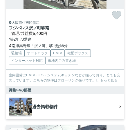
大阪市住吉区墨江
フジパレス沢ノ町駅南
-
管理/共益費5,400円
/築2年 /3階建
南海高野線「沢ノ町」駅 徒歩5分
駐輪場
オートロック
CATV
宅配ボックス
インターネット対応
敷地内ごみ置き場
室内設備はCATV・CS・システムキッチンなどが揃っており、とても充
実しています。こちらの物件はフローリング張りです。I...
もっと見る
募集中の部屋
過去掲載物件