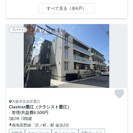
すべて見る（全6戸）
アパート
大阪市住吉区墨江
Clashist墨江（クラシスト墨江）
-
管理/共益費6,500円
/築2年 /3階建
南海高野線「沢ノ町」駅 徒歩2分
駐輪場
オートロック
光ファイバー
宅配ボックス