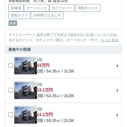
南海高野線「沢ノ町」駅 徒歩12分
駐輪場
オートロック
光ファイバー
宅配ボックス
防犯カメラ
24時間ゴミ出し可
新築
ファミリーマート 遠里小野二丁目店まで徒歩4分と近場にコンビニがあ
るのもポイント。セキュリティ面は、オートロック・TVイ...
もっと見る
募集中の部屋
1階
13万円
1階 / 54.35㎡ / 2LDK
2階
13.1万円
2階 / 54.35㎡ / 2LDK
2階
13.1万円
2階 / 59.25㎡ / 2LDK