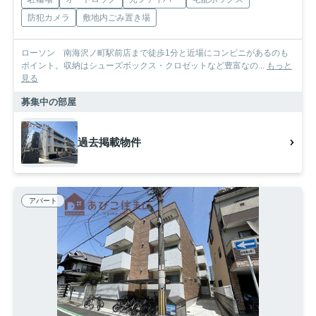
防犯カメラ
敷地内ごみ置き場
ローソン 南海沢ノ町駅前店まで徒歩1分と近場にコンビニがあるのも
ポイント。収納はシューズボックス・クロゼットなど豊富なの...
もっと
見る
募集中の部屋
過去掲載物件
アパート