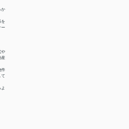
っか
係を
サー
代や
動産
物件
して
るよ