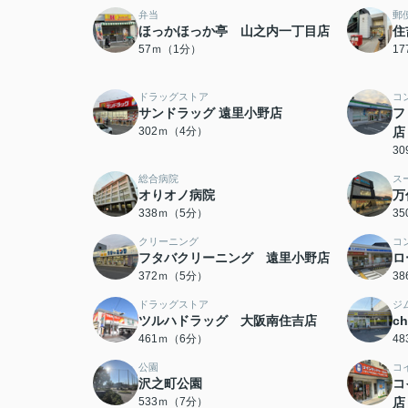
弁当
郵
ほっかほっか亭 山之内一丁目店
住
57ｍ（1分）
1
ドラッグストア
コ
サンドラッグ 遠里小野店
フ
302ｍ（4分）
店
3
総合病院
ス
オりオノ病院
万
338ｍ（5分）
3
クリーニング
コ
フタバクリーニング 遠里小野店
ロ
372ｍ（5分）
3
ドラッグストア
ジ
ツルハドラッグ 大阪南住吉店
c
461ｍ（6分）
4
公園
コ
沢之町公園
コ
533ｍ（7分）
店