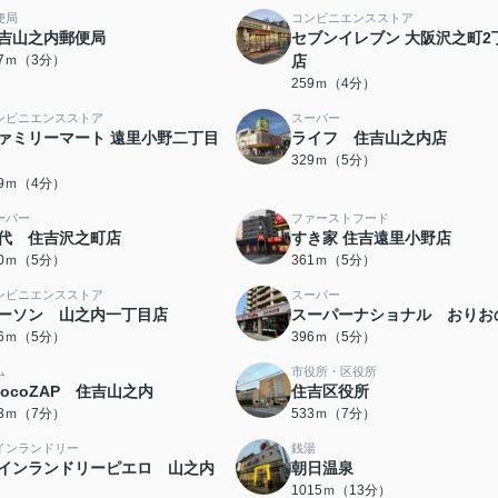
便局
コンビニエンスストア
吉山之内郵便局
セブンイレブン 大阪沢之町2
77ｍ（3分）
店
259ｍ（4分）
ンビニエンスストア
スーパー
ァミリーマート 遠里小野二丁目
ライフ 住吉山之内店
329ｍ（5分）
09ｍ（4分）
ーパー
ファーストフード
代 住吉沢之町店
すき家 住吉遠里小野店
50ｍ（5分）
361ｍ（5分）
ンビニエンスストア
スーパー
ーソン 山之内一丁目店
スーパーナショナル おりお
86ｍ（5分）
396ｍ（5分）
ム
市役所・区役所
hocoZAP 住吉山之内
住吉区役所
83ｍ（7分）
533ｍ（7分）
インランドリー
銭湯
インランドリーピエロ 山之内
朝日温泉
1015ｍ（13分）