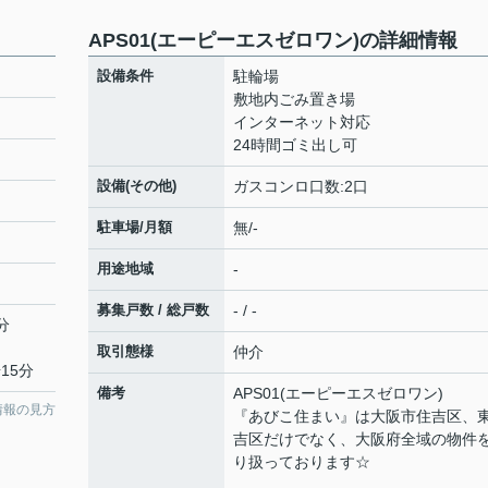
APS01(エーピーエスゼロワン)の詳細情報
設備条件
駐輪場
敷地内ごみ置き場
インターネット対応
24時間ゴミ出し可
設備(その他)
ガスコンロ口数:2口
駐車場/月額
無/-
用途地域
-
募集戸数 / 総戸数
- / -
分
取引態様
仲介
15分
備考
APS01(エーピーエスゼロワン)
情報の見方
『あびこ住まい』は大阪市住吉区、
吉区だけでなく、大阪府全域の物件
り扱っております☆