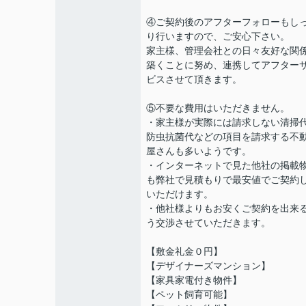
④ご契約後のアフターフォローもし
り行いますので、ご安心下さい。
家主様、管理会社との日々友好な関
築くことに努め、連携してアフター
ビスさせて頂きます。
⑤不要な費用はいただきません。
・家主様が実際には請求しない清掃
防虫抗菌代などの項目を請求する不
屋さんも多いようです。
・インターネットで見た他社の掲載
も弊社で見積もりで最安値でご契約
いただけます。
・他社様よりもお安くご契約を出来
う交渉させていただきます。
【敷金礼金０円】
【デザイナーズマンション】
【家具家電付き物件】
【ペット飼育可能】