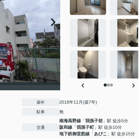
2018年11月(築7年)
築年
無
駐車
南海高野線
「
我孫子前
」駅 徒歩5分
阪和線
「
我孫子町
」駅 徒歩10分
交通
地下鉄御堂筋線
「
あびこ
」駅 徒歩15分