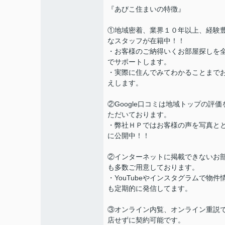
『あびこ住まいの特徴』
①地域密着、業界１０年以上、経験
なスタッフが在籍中！！
・お客様のご納得いくお部屋探しを
でサポートします。
・実際に住んでみてわかることまで
えします。
②Google口コミは地域トップの評価
ただいております。
・弊社ＨＰではお客様の声を写真と
に公開中！！
②インターネットに掲載できないお
も多数ご用意しております。
・YouTubeやインスタグラムで物件
も定期的に発信してます。
③オンライン内覧、オンライン重説
店せずに契約可能です。