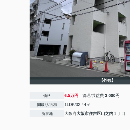
【外観】
6.5万円
管理/共益費
3,000円
価格
1LDK/32.44㎡
間取り/面積
大阪府
大阪市住吉区
山之内
１丁目
所在地