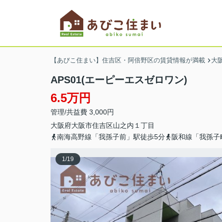
【あびこ住まい】住吉区・阿倍野区の賃貸情報が満載
大
APS01(エーピーエスゼロワン)
6.5万円
管理/共益費 3,000円
大阪府
大阪市住吉区
山之内
１丁目
南海高野線「我孫子前」駅徒歩5分
阪和線「我孫子
1
/
19