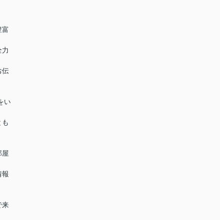
豊富
全力
お伝
をい
とも
部屋
情報
で来