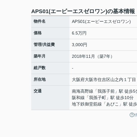
APS01(エーピーエスゼロワン)の基本情報
物件名
APS01(エーピーエスゼロワン)
価格
6.5万円
管理/共益費
3,000円
築年月
2018年11月（築7年）
総戸数
-
所在地
大阪府
大阪市住吉区
山之内
１丁目
交通
南海高野線
「
我孫子前
」駅 徒歩5
阪和線
「
我孫子町
」駅 徒歩10分
地下鉄御堂筋線
「
あびこ
」駅 徒歩