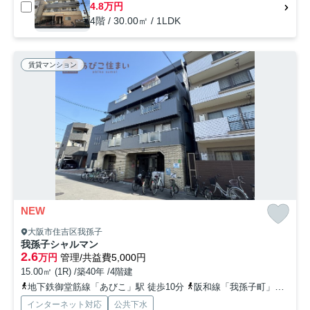
4.8万円
4階 / 30.00㎡ / 1LDK
賃貸マンション
NEW
大阪市住吉区我孫子
我孫子シャルマン
2.6
万円
管理/共益費5,000円
15.00㎡ (1R) /築40年 /4階建
地下鉄御堂筋線「あびこ」駅 徒歩10分
阪和線「我孫子町」駅 徒歩5分
インターネット対応
公共下水