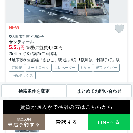
NEW
大阪市住吉区我孫子
サンティール
5.5
万円
管理/共益費4,200円
25.68㎡ (1K) /築25年 /5階建
地下鉄御堂筋線「あびこ」駅 徒歩9分
阪和線「我孫子町」駅 徒歩5分
駐輪場
オートロック
エレベーター
CATV
光ファイバー
宅配ボックス
日々の暮らしに便利な肉のハナマサ(スーパー)まで5分で行けます。共用
検索条件を変更
まとめてお問い合わせ
部には宅配ボックス・ゴミ出し24時間OKなどが備わっ...
もっと見る
募集中の部屋
賃貸か購入かで検討の方はこちらから
4階
簡単60秒
電話する
LINEする
5.5万円
来店予約する
4階 / 25.68㎡ / 1K