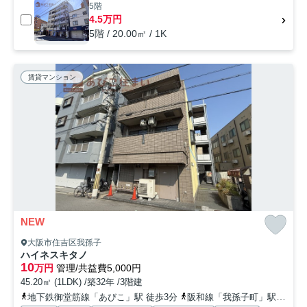
5階
4.5万円
5階 / 20.00㎡ / 1K
賃貸マンション
NEW
大阪市住吉区我孫子
ハイネスキタノ
10
万円
管理/共益費5,000円
45.20㎡ (1LDK) /築32年 /3階建
地下鉄御堂筋線「あびこ」駅 徒歩3分
阪和線「我孫子町」駅 徒歩13分