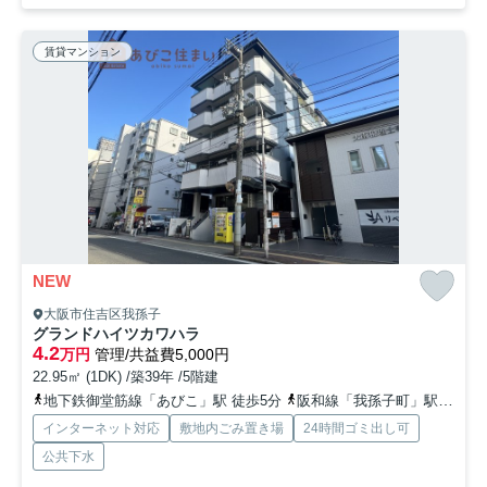
賃貸マンション
NEW
大阪市住吉区我孫子
グランドハイツカワハラ
4.2
万円
管理/共益費5,000円
22.95㎡ (1DK) /築39年 /5階建
地下鉄御堂筋線「あびこ」駅 徒歩5分
阪和線「我孫子町」駅 徒歩5分
インターネット対応
敷地内ごみ置き場
24時間ゴミ出し可
公共下水