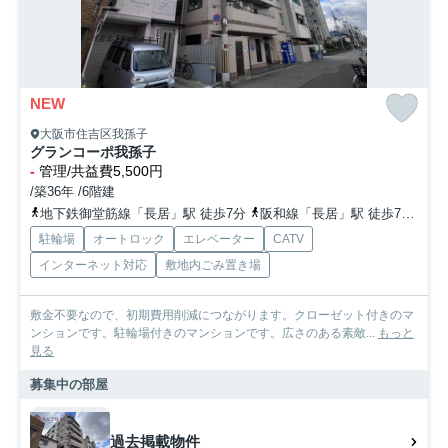
NEW
大阪市住吉区我孫子
グランコーポ我孫子
-
管理/共益費5,500円
/築36年 /6階建
地下鉄御堂筋線「長居」駅 徒歩7分
阪和線「長居」駅 徒歩7分
阪
駐輪場
オートロック
エレベーター
CATV
インターネット対応
敷地内ごみ置き場
敷金不要なので、初期費用削減につながります。クローゼット付きのマ
ンションです。駐輪場付きのマンションです。広さのある素敵...
もっと
見る
募集中の部屋
過去掲載物件