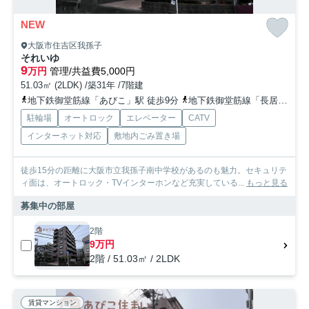
NEW
大阪市住吉区我孫子
それいゆ
9
万円
管理/共益費5,000円
51.03㎡ (2LDK) /築31年 /7階建
地下鉄御堂筋線「あびこ」駅 徒歩9分
地下鉄御堂筋線「長居」駅 徒歩17分
駐輪場
オートロック
エレベーター
CATV
インターネット対応
敷地内ごみ置き場
徒歩15分の距離に大阪市立我孫子南中学校があるのも魅力。セキュリテ
ィ面は、オートロック・TVインターホンなど充実している...
もっと見る
募集中の部屋
2階
9万円
2階 / 51.03㎡ / 2LDK
賃貸マンション