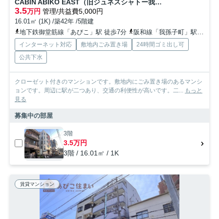
CABIN ABIKO EAST（旧ジュネスシャトー我孫子No.5）
3.5
万円
管理/共益費5,000円
16.01㎡ (1K) /築42年 /5階建
地下鉄御堂筋線「あびこ」駅 徒歩7分
阪和線「我孫子町」駅 徒歩8分
インターネット対応
敷地内ごみ置き場
24時間ゴミ出し可
公共下水
クローゼット付きのマンションです。敷地内にごみ置き場のあるマンシ
ョンです。周辺に駅が二つあり、交通の利便性が高いです。二...
もっと
見る
募集中の部屋
3階
3.5万円
3階 / 16.01㎡ / 1K
賃貸マンション