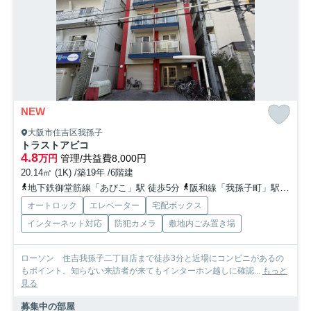
NEW
大阪市住吉区我孫子
トラストアビコ
4.8
万円
管理/共益費8,000円
20.14㎡ (1K) /築19年 /6階建
地下鉄御堂筋線「あびこ」駅 徒歩5分
阪和線「我孫子町」駅 徒歩5分
オートロック
エレベーター
宅配ボックス
インターネット対応
防犯カメラ
敷地内ごみ置き場
ローソン 住吉我孫子二丁目店まで徒歩3分と近場にコンビニがあるの
もポイント。知らない来訪者が来てもインターホン越しに確認...
もっと
見る
募集中の部屋