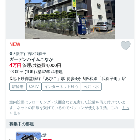
NEW
大阪市住吉区我孫子
ガーデンハイムこなか
4
万円
管理/共益費4,000円
23.00㎡ (1DK) /築42年 /4階建
地下鉄御堂筋線「あびこ」駅 徒歩8分
阪和線「我孫子町」駅 徒歩4分
駐輪場
CATV
インターネット対応
公共下水
室内設備はフローリング・洗面台など充実した設備を備え付けていま
す。ネットの回線を繋げているのでパソコンが使える生活。この...
もっ
と見る
募集中の部屋
2階