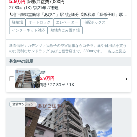
5.9
万円
管理/共益費7,000円
27.80㎡ (1K) /築21年 /7階建
地下鉄御堂筋線「あびこ」駅 徒歩8分
阪和線「我孫子町」駅 徒歩5分
駐輪場
オートロック
エレベーター
宅配ボックス
インターネット対応
敷地内ごみ置き場
新着情報：カデンツァ我孫子の空室情報ならコチラ。薬や日用品を買う
のに便利なサンドラッグ あびこ観音店まで、389mです。...
もっと見る
募集中の部屋
3階
5.9万円
3階 / 27.80㎡ / 1K
賃貸マンション