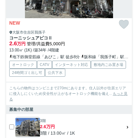
NEW
大阪市住吉区我孫子
コーニッシュアビコⅡ
2.6
万円
管理/共益費5,000円
13.00㎡ (1K) /築34年 /4階建
地下鉄御堂筋線「あびこ」駅 徒歩8分
阪和線「我孫子町」駅 徒歩5分
オートロック
CATV
インターネット対応
敷地内ごみ置き場
24時間ゴミ出し可
公共下水
こちらの物件はコンビニまで270mにあります。住人以外が住居エリア
に侵入しにくいため安全性が上がるオートロック機能を備え...
もっと見
る
募集中の部屋
3階
2.6万円
3階 / 13.00㎡ / 1K