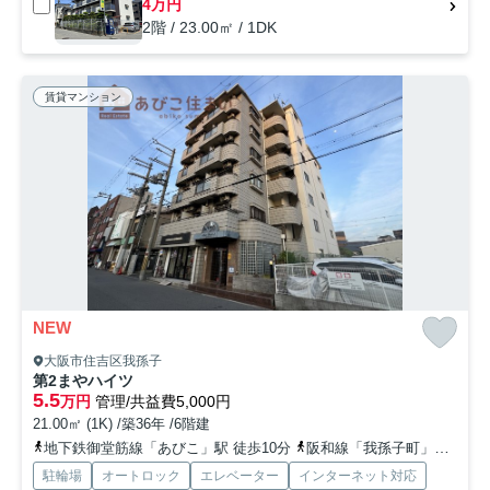
4万円
2階 / 23.00㎡ / 1DK
賃貸マンション
NEW
大阪市住吉区我孫子
第2まやハイツ
5.5
万円
管理/共益費5,000円
21.00㎡ (1K) /築36年 /6階建
地下鉄御堂筋線「あびこ」駅 徒歩10分
阪和線「我孫子町」駅 徒歩3分
駐輪場
オートロック
エレベーター
インターネット対応