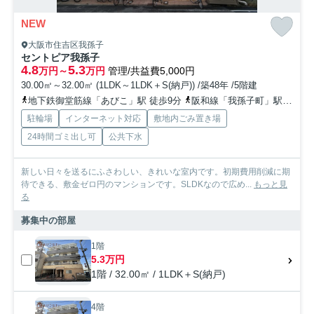
NEW
大阪市住吉区我孫子
セントピア我孫子
4.8
5.3
万円～
万円
管理/共益費5,000円
30.00㎡～32.00㎡ (1LDK～1LDK＋S(納戸)) /築48年 /5階建
地下鉄御堂筋線「あびこ」駅 徒歩9分
阪和線「我孫子町」駅 徒歩5分
駐輪場
インターネット対応
敷地内ごみ置き場
24時間ゴミ出し可
公共下水
新しい日々を送るにふさわしい、きれいな室内です。初期費用削減に期
待できる、敷金ゼロ円のマンションです。SLDKなので広め...
もっと見
る
募集中の部屋
1階
5.3万円
1階 / 32.00㎡ / 1LDK＋S(納戸)
4階