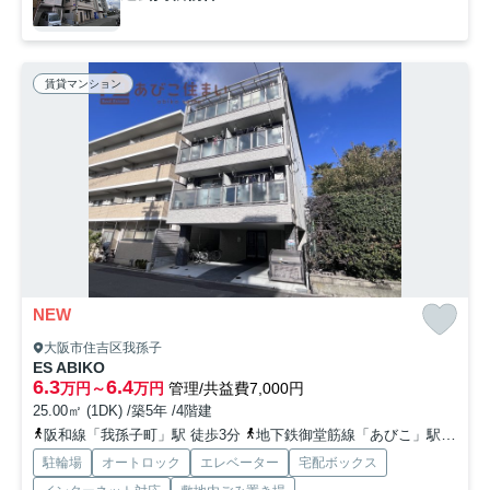
賃貸マンション
NEW
大阪市住吉区我孫子
ES ABIKO
6.3
6.4
万円～
万円
管理/共益費7,000円
25.00㎡ (1DK) /築5年 /4階建
阪和線「我孫子町」駅 徒歩3分
地下鉄御堂筋線「あびこ」駅 徒歩9分
駐輪場
オートロック
エレベーター
宅配ボックス