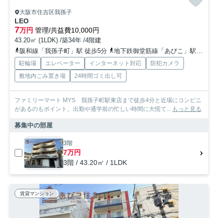
大阪市住吉区我孫子
LEO
7
万円
管理/共益費10,000円
43.20㎡ (1LDK) /築34年 /4階建
阪和線「我孫子町」駅 徒歩5分
地下鉄御堂筋線「あびこ」駅 徒歩10分
駐輪場
エレベーター
インターネット対応
防犯カメラ
敷地内ごみ置き場
24時間ゴミ出し可
ファミリーマート MYS 我孫子町駅東店まで徒歩4分と近場にコンビニ
があるのもポイント。出勤や通学前の忙しい時間に大慌て...
もっと見る
募集中の部屋
3階
7万円
3階 / 43.20㎡ / 1LDK
賃貸マンション