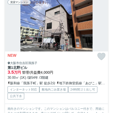
賃貸マンション
NEW
大阪市住吉区我孫子
第1北野ビル
3.5
万円
管理/共益費4,000円
30.00㎡ (1K) /築54年 /3階建
阪和線「我孫子町」駅 徒歩2分
地下鉄御堂筋線「あびこ」駅 徒歩9分
インターネット対応
敷地内ごみ置き場
24時間ゴミ出し可
公共下水
南向きのマンションです。このマンションはバルコニー付きで、用途に