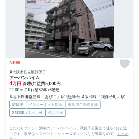
NEW
大阪市住吉区我孫子
アーバンハイム
4
万円
管理/共益費5,000円
22.00㎡ (1K) /築32年 /5階建
地下鉄御堂筋線「あびこ」駅 徒歩5分
阪和線「我孫子町」駅 徒歩5分
駐輪場
インターネット対応
敷地内ごみ置き場
24時間ゴミ出し可
公共下水
こだわりポイント満載のアーバンハイム。我孫子公園まで徒歩6分と近
いです。収納はクロゼット・シューズボックスなど豊富なので...
もっと