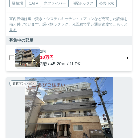
駐輪場
CATV
光ファイバー
宅配ボックス
公共下水
室内設備は追い焚き・システムキッチン・エアコンなど充実した設備を
備え付けています。調べ物ラクラク、光回線で早い通信速度で...
もっと
見る
募集中の部屋
2階
10万円
2階 / 45.20㎡ / 1LDK
賃貸マンション