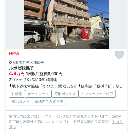
NEW
大阪市住吉区我孫子
ルポゼ我孫子
4.8
万円
管理/共益費6,000円
21.05㎡ (1K) /築13年 /4階建
地下鉄御堂筋線「あびこ」駅 徒歩5分
阪和線「我孫子町」駅 徒歩5分
駐輪場
オートロック
宅配ボックス
インターネット対応
防犯カメラ
敷地内ごみ置き場
室内設備はエアコン・フローリングなど大変充実しております。2駅利
用可能な利便性の高いマンションです。角部屋は隣の生活音が...
もっと
見る