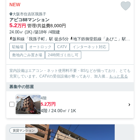
NEW
大阪市住吉区我孫子
アビコ88マンション
5.2
万円
管理/共益費8,000円
24.00㎡ (1K) /築18年 /4階建
阪和線「我孫子町」駅 徒歩5分
地下鉄御堂筋線「あびこ」駅 徒歩8分
駐輪場
オートロック
CATV
インターネット対応
敷地内ごみ置き場
24時間ゴミ出し可
室内設備はエアコン・ネット使用料不要・BSなどが揃っており、とても
充実しています。CATVの受信設備が整ってあり、加入後...
もっと見る
募集中の部屋
4階
5.2万円
4階 / 24.00㎡ / 1K
賃貸マンション