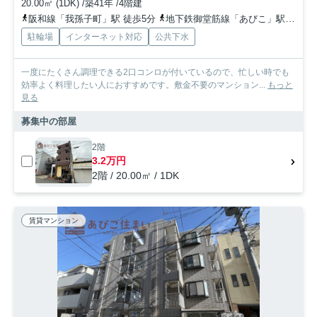
20.00㎡ (1DK) /築41年 /4階建
阪和線「我孫子町」駅 徒歩5分
地下鉄御堂筋線「あびこ」駅 徒歩12分
駐輪場
インターネット対応
公共下水
一度にたくさん調理できる2口コンロが付いているので、忙しい時でも
効率よく料理したい人におすすめです。敷金不要のマンション...
もっと
見る
募集中の部屋
2階
3.2万円
2階 / 20.00㎡ / 1DK
賃貸マンション