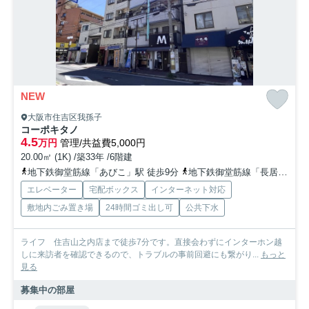
NEW
大阪市住吉区我孫子
コーポキタノ
4.5
万円
管理/共益費5,000円
20.00㎡ (1K) /築33年 /6階建
地下鉄御堂筋線「あびこ」駅 徒歩9分
地下鉄御堂筋線「長居」駅 徒歩17分
エレベーター
宅配ボックス
インターネット対応
敷地内ごみ置き場
24時間ゴミ出し可
公共下水
ライフ 住吉山之内店まで徒歩7分です。直接会わずにインターホン越
しに来訪者を確認できるので、トラブルの事前回避にも繋がり...
もっと
見る
募集中の部屋