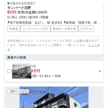
大阪市住吉区我孫子
サンパーク北野
9
万円
管理/共益費5,000円
51.80㎡ (3DK) /築34年 /2階建
地下鉄御堂筋線「あびこ」駅 徒歩8分
阪和線「我孫子町」駅 徒歩6分
駐輪場
インターネット対応
敷地内ごみ置き場
公共下水
室内設備はエアコン・システムキッチンなど充実した設備を備え付けて
います。3DKもあるゆったりとした間取り。一度にたくさん...
もっと見
る
募集中の部屋
1階
9万円
1階 / 51.80㎡ / 3DK
賃貸マンション