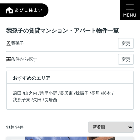
我孫子の賃貸マンション・アパート物件一覧
我孫子
変更
条件から探す
変更
おすすめのエリア
苅田
/
山之内
/
遠里小野
/
長居東
/
我孫子
/
長居
/
杉本
/
我孫子東
/
矢田
/
長居西
91
棟
94
件