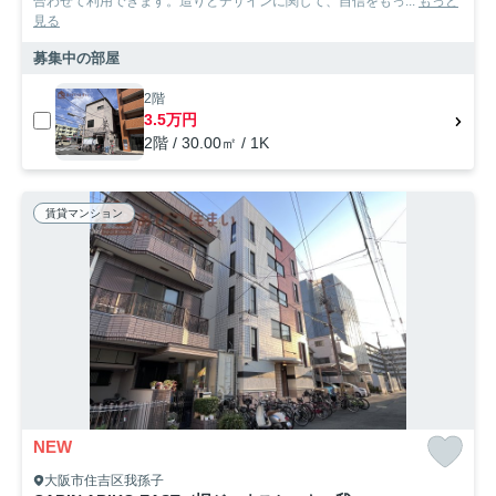
合わせて利用できます。造りとデザインに関して、自信をもっ...
もっと
見る
募集中の部屋
2階
3.5万円
2階 / 30.00㎡ / 1K
賃貸マンション
NEW
大阪市住吉区我孫子