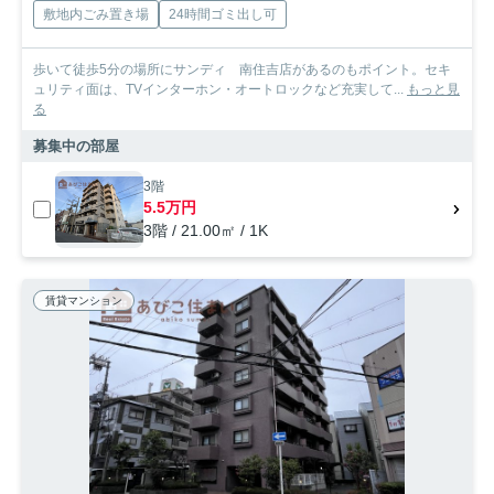
敷地内ごみ置き場
24時間ゴミ出し可
歩いて徒歩5分の場所にサンディ 南住吉店があるのもポイント。セキ
ュリティ面は、TVインターホン・オートロックなど充実して...
もっと見
る
募集中の部屋
3階
5.5万円
3階 / 21.00㎡ / 1K
賃貸マンション