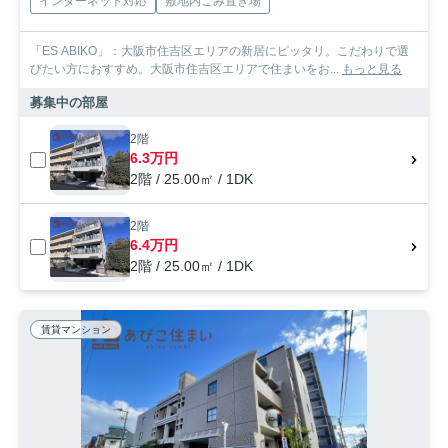
インターネット対応
敷地内ごみ置き場
「ES ABIKO」：大阪市住吉区エリアの新居にピッタリ。こだわりで選
びたい方におすすめ。大阪市住吉区エリアで住まいをお...
もっと見る
募集中の部屋
2階
6.3万円
2階 / 25.00㎡ / 1DK
2階
6.4万円
2階 / 25.00㎡ / 1DK
賃貸マンション