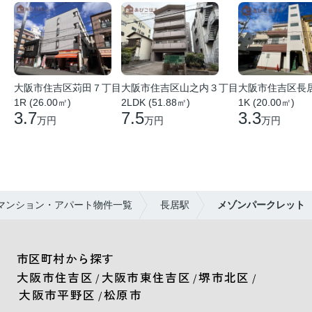
大阪市住吉区苅田７丁目
大阪市住吉区山之内３丁目
大阪市住吉区長
1R (26.00㎡)
2LDK (51.88㎡)
1K (20.00㎡)
3.7
7.5
3.3
万円
万円
万円
マンション・アパート物件一覧
長居駅
メゾンパークレット
市区町村から探す
大阪市住吉区
大阪市東住吉区
堺市北区
/
/
/
大阪市平野区
松原市
/