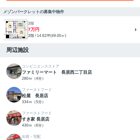
メゾンパークレットの募集中物件
3階
7万円
3階 / 14.82坪(49.00㎡)
周辺施設
コンビニエンスストア
ファミリーマート 長居西二丁目店
280ｍ（4分）
ファーストフード
松屋 長居店
334ｍ（5分）
ファーストフード
すき家 長居店
430ｍ（6分）
出前・宅配