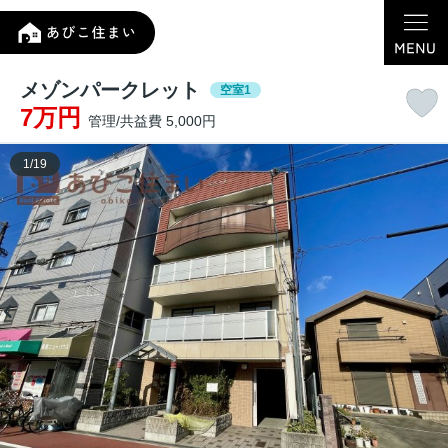
メゾンパークレット
空室1
7万円
管理/共益費 5,000円
1
/
19