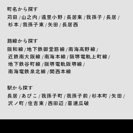
町名から探す
苅田
山之内
遠里小野
長居東
我孫子
長居
/
/
/
/
/
/
杉本
我孫子東
矢田
長居西
/
/
/
路線から探す
阪和線
地下鉄御堂筋線
南海高野線
/
/
/
近鉄南大阪線
南海本線
阪堺電軌上町線
/
/
/
地下鉄谷町線
阪堺電軌阪堺線
/
/
南海電鉄泉北線
関西本線
/
駅から探す
長居
あびこ
我孫子町
我孫子前
杉本町
矢田
/
/
/
/
/
/
沢ノ町
住吉東
西田辺
喜連瓜破
/
/
/