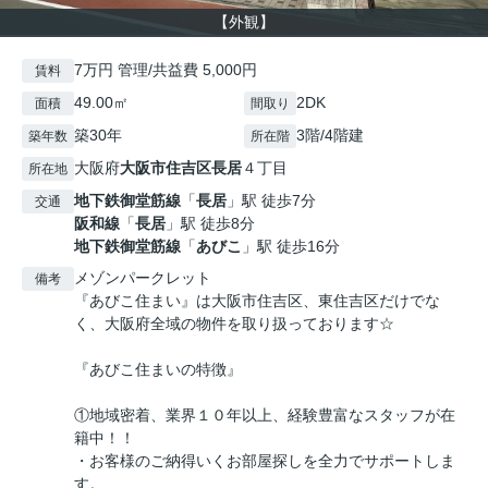
【外観】
7万円 管理/共益費 5,000円
賃料
49.00㎡
2DK
面積
間取り
築30年
3階/4階建
築年数
所在階
大阪府
大阪市住吉区
長居
４丁目
所在地
地下鉄御堂筋線
「
長居
」駅 徒歩7分
交通
阪和線
「
長居
」駅 徒歩8分
地下鉄御堂筋線
「
あびこ
」駅 徒歩16分
メゾンパークレット
備考
『あびこ住まい』は大阪市住吉区、東住吉区だけでな
く、大阪府全域の物件を取り扱っております☆
『あびこ住まいの特徴』
①地域密着、業界１０年以上、経験豊富なスタッフが在
籍中！！
・お客様のご納得いくお部屋探しを全力でサポートしま
す。