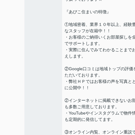
『あびこ住まいの特徴』
①地域密着、業界１０年以上、経験
なスタッフが在籍中！！
・お客様のご納得いくお部屋探しを
でサポートします。
・実際に住んでみてわかることまで
えします。
②Google口コミは地域トップの評価
ただいております。
・弊社ＨＰではお客様の声を写真と
に公開中！！
②インターネットに掲載できないお
も多数ご用意しております。
・YouTubeやインスタグラムで物件
も定期的に発信してます。
③オンライン内覧、オンライン重説