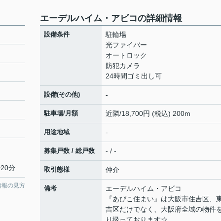
エーデルハイム・アビコの詳細情報
設備条件
駐輪場
光ファイバー
オートロック
防犯カメラ
24時間ゴミ出し可
設備(その他)
-
駐車場/月額
近隣/18,700円 (税込) 200m
用途地域
-
募集戸数 / 総戸数
- / -
20分
取引態様
仲介
情報の見方
備考
エーデルハイム・アビコ
『あびこ住まい』は大阪市住吉区、
吉区だけでなく、大阪府全域の物件
り扱っております☆