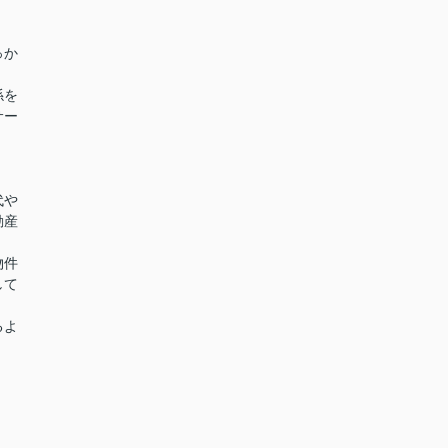
っか
係を
サー
代や
動産
物件
して
るよ