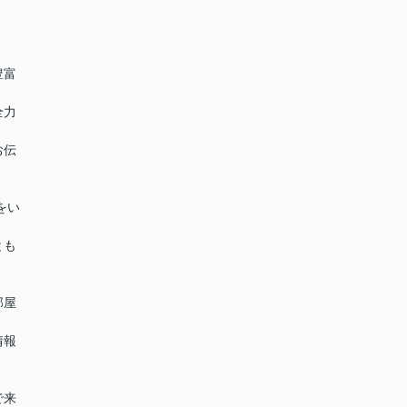
豊富
全力
お伝
をい
とも
部屋
情報
で来