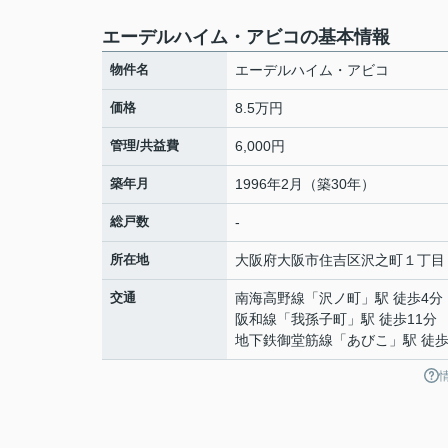
エーデルハイム・アビコの基本情報
物件名
エーデルハイム・アビコ
価格
8.5万円
管理/共益費
6,000円
築年月
1996年2月（築30年）
総戸数
-
所在地
大阪府
大阪市住吉区
沢之町
１丁目
交通
南海高野線
「
沢ノ町
」駅 徒歩4分
阪和線
「
我孫子町
」駅 徒歩11分
地下鉄御堂筋線
「
あびこ
」駅 徒歩