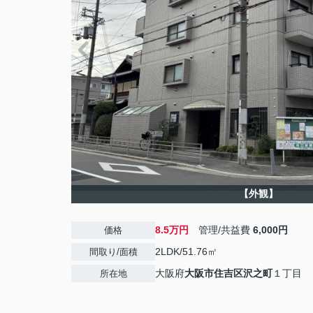
【外観】
8.5万円
管理/共益費
6,000円
価格
2LDK/51.76㎡
間取り/面積
大阪府
大阪市住吉区
沢之町
１丁目
所在地