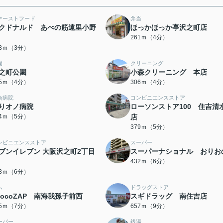
ァーストフード
弁当
クドナルド あべの筋遠里小野
ほっかほっか亭沢之町店
261ｍ（4分）
03ｍ（3分）
園
クリーニング
之町公園
小森クリーニング 本店
65ｍ（4分）
306ｍ（4分）
合病院
コンビニエンスストア
りオノ病院
ローソンストア100 住吉清
34ｍ（5分）
店
379ｍ（5分）
ンビニエンスストア
スーパー
ブンイレブン 大阪沢之町2丁目
スーパーナショナル おりお
432ｍ（6分）
13ｍ（6分）
ム
ドラッグストア
hocoZAP 南海我孫子前西
スギドラッグ 南住吉店
85ｍ（7分）
657ｍ（9分）
ーパー
銭湯