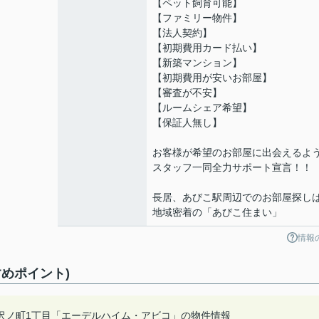
【ペット飼育可能】
【ファミリー物件】
【法人契約】
【初期費用カード払い】
【新築マンション】
【初期費用が安いお部屋】
【審査が不安】
【ルームシェア希望】
【保証人無し】
お客様が希望のお部屋に出会えるよ
スタッフ一同全力サポート宣言！！
長居、あびこ駅周辺でのお部屋探し
地域密着の「あびこ住まい」
情報
めポイント)
沢ノ町1丁目「エーデルハイム・アビコ」の物件情報