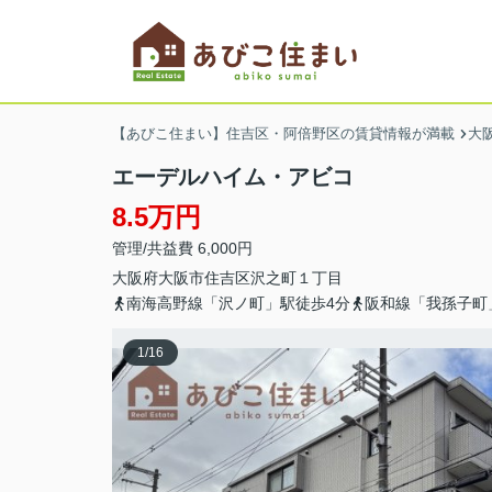
【あびこ住まい】住吉区・阿倍野区の賃貸情報が満載
大
エーデルハイム・アビコ
8.5万円
管理/共益費 6,000円
大阪府
大阪市住吉区
沢之町
１丁目
南海高野線「沢ノ町」駅徒歩4分
阪和線「我孫子町
1
/
16