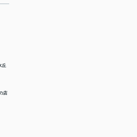
水丘
の店