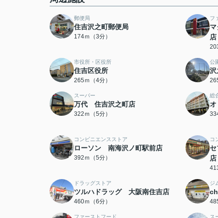
郵便局
フ
住吉沢之町郵便局
マ
174ｍ（3分）
店
2
市役所・区役所
公
住吉区役所
沢
265ｍ（4分）
2
スーパー
総
万代 住吉沢之町店
オ
322ｍ（5分）
3
コンビニエンスストア
コ
ローソン 南海沢ノ町駅前店
セ
392ｍ（5分）
店
4
ドラッグストア
ジ
ツルハドラッグ 大阪南住吉店
c
460ｍ（6分）
4
ファーストフード
ス