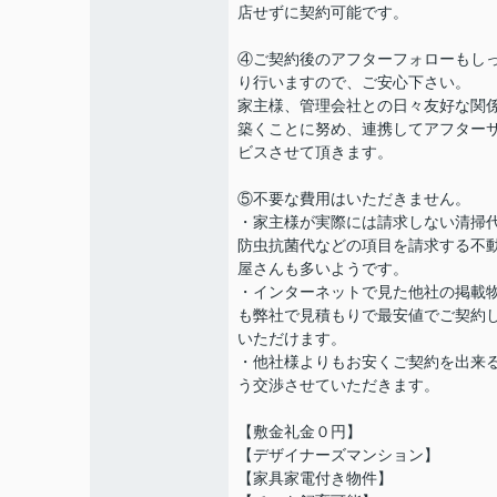
店せずに契約可能です。
④ご契約後のアフターフォローもし
り行いますので、ご安心下さい。
家主様、管理会社との日々友好な関
築くことに努め、連携してアフター
ビスさせて頂きます。
⑤不要な費用はいただきません。
・家主様が実際には請求しない清掃
防虫抗菌代などの項目を請求する不
屋さんも多いようです。
・インターネットで見た他社の掲載
も弊社で見積もりで最安値でご契約
いただけます。
・他社様よりもお安くご契約を出来
う交渉させていただきます。
【敷金礼金０円】
【デザイナーズマンション】
【家具家電付き物件】