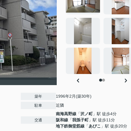
1996年2月(築30年)
築年
近隣
駐車
南海高野線
「
沢ノ町
」駅 徒歩4分
阪和線
「
我孫子町
」駅 徒歩11分
交通
地下鉄御堂筋線
「
あびこ
」駅 徒歩20分