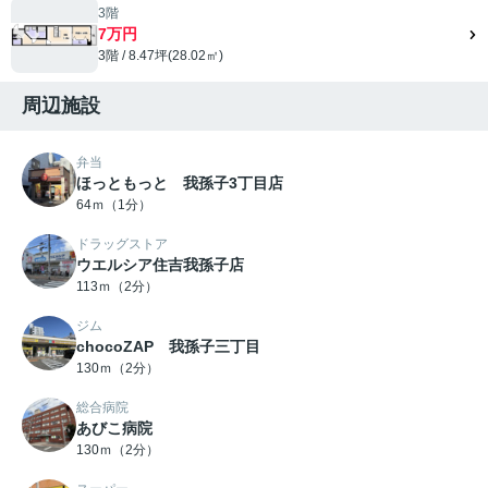
3階
7万円
3階 / 8.47坪(28.02㎡)
周辺施設
弁当
ほっともっと 我孫子3丁目店
64ｍ（1分）
ドラッグストア
ウエルシア住吉我孫子店
113ｍ（2分）
ジム
chocoZAP 我孫子三丁目
130ｍ（2分）
総合病院
あびこ病院
130ｍ（2分）