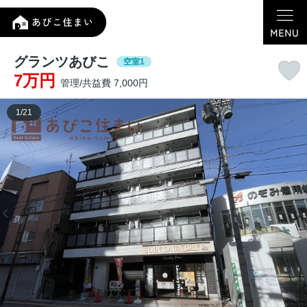
グランツあびこ
空室1
7万円
管理/共益費 7,000円
1
/
21