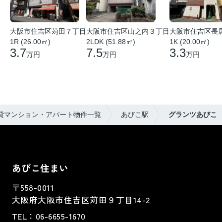
大阪市住吉区苅田７丁目
大阪市住吉区山之内３丁目
大阪市住吉区長
1R (26.00㎡)
2LDK (51.88㎡)
1K (20.00㎡)
3.7
7.5
3.3
万円
万円
万円
貸マンション・アパート物件一覧
あびこ駅
グランツあびこ
あびこ住まい
〒558-0011
大阪府大阪市住吉区苅田９丁目14-2
TEL：
06-6655-1670