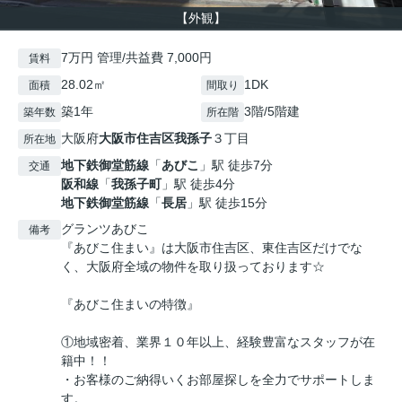
【外観】
7万円 管理/共益費 7,000円
賃料
28.02㎡
1DK
面積
間取り
築1年
3階/5階建
築年数
所在階
大阪府
大阪市住吉区
我孫子
３丁目
所在地
地下鉄御堂筋線
「
あびこ
」駅 徒歩7分
交通
阪和線
「
我孫子町
」駅 徒歩4分
地下鉄御堂筋線
「
長居
」駅 徒歩15分
グランツあびこ
備考
『あびこ住まい』は大阪市住吉区、東住吉区だけでな
く、大阪府全域の物件を取り扱っております☆
『あびこ住まいの特徴』
①地域密着、業界１０年以上、経験豊富なスタッフが在
籍中！！
・お客様のご納得いくお部屋探しを全力でサポートしま
す。