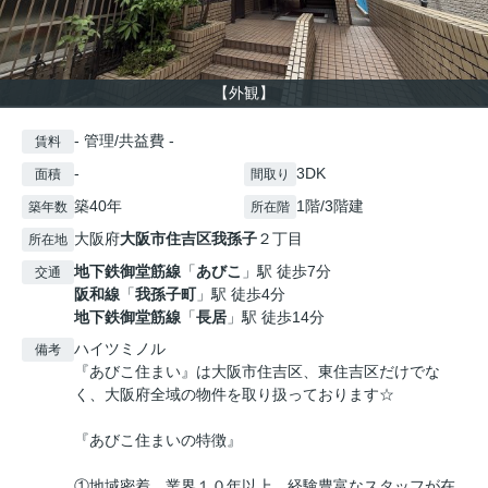
【外観】
- 管理/共益費 -
賃料
-
3DK
面積
間取り
築40年
1階/3階建
築年数
所在階
大阪府
大阪市住吉区
我孫子
２丁目
所在地
地下鉄御堂筋線
「
あびこ
」駅 徒歩7分
交通
阪和線
「
我孫子町
」駅 徒歩4分
地下鉄御堂筋線
「
長居
」駅 徒歩14分
ハイツミノル
備考
『あびこ住まい』は大阪市住吉区、東住吉区だけでな
く、大阪府全域の物件を取り扱っております☆
『あびこ住まいの特徴』
①地域密着、業界１０年以上、経験豊富なスタッフが在