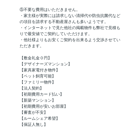
⑤不要な費用はいただきません。
・家主様が実際には請求しない清掃代や防虫抗菌代など
の項目を請求する不動産屋さんも多いようです。
・インターネットで見た他社の掲載物件も弊社で見積も
りで最安値でご契約していただけます。
・他社様よりもお安くご契約を出来るよう交渉させてい
ただきます。
【敷金礼金０円】
【デザイナーズマンション】
【家具家電付き物件】
【ペット飼育可能】
【ファミリー物件】
【法人契約】
【初期費用カード払い】
【新築マンション】
【初期費用が安いお部屋】
【審査が不安】
【ルームシェア希望】
【保証人無し】