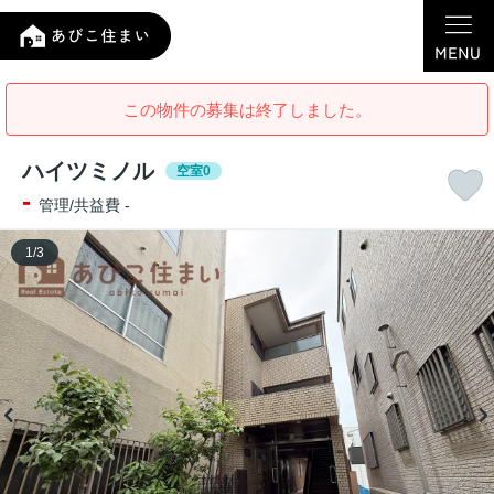
この物件の募集は終了しました。
ハイツミノル
空室0
-
管理/共益費 -
1
/
3