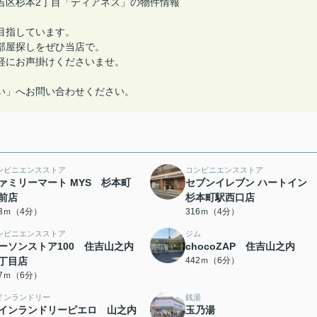
吉区杉本2丁目「ディアネス」の物件情報
目指しています。
部屋探しをぜひ当店で。
軽にお声掛けくださいませ。
い」へお問い合わせください。
ンビニエンスストア
コンビニエンスストア
ァミリーマート MYS 杉本町
セブンイレブン ハートイン 
前店
杉本町駅西口店
13ｍ（4分）
316ｍ（4分）
ンビニエンスストア
ジム
ーソンストア100 住吉山之内
chocoZAP 住吉山之内
丁目店
442ｍ（6分）
37ｍ（6分）
インランドリー
銭湯
インランドリーピエロ 山之内
玉乃湯