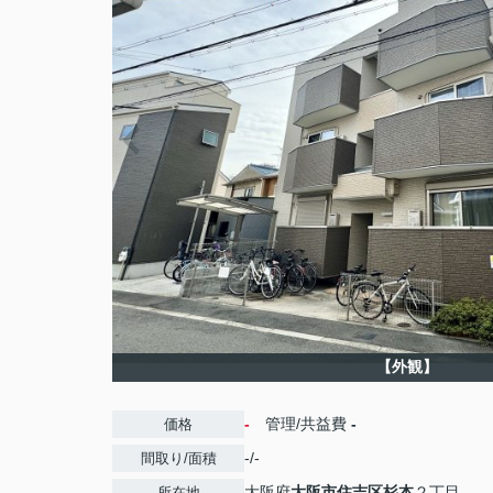
【外観】
-
管理/共益費
-
価格
-/-
間取り/面積
大阪府
大阪市住吉区
杉本
２丁目
所在地