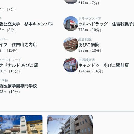
517ｍ（7分）
87ｍ（7分）
学
ドラッグストア
阪公立大学 杉本キャンパス
ツルハドラッグ 住吉我孫子
17ｍ（8分）
778ｍ（10分）
ーパー
総合病院
イフ 住吉山之内店
あびこ病院
28ｍ（11分）
989ｍ（13分）
ァーストフード
生活雑貨店
クドナルド あびこ店
キャンドゥ あびこ駅前店
210ｍ（16分）
1245ｍ（16分）
門学校
西医療学園専門学校
503ｍ（19分）