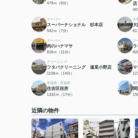
479ｍ（6分）
店
4
スーパー
大
スーパーナショナル 杉本店
大
542ｍ（7分）
6
スーパー
ス
肉のハナマサ
ラ
826ｍ（11分）
8
クリーニング
フ
フタバクリーニング 遠里小野店
マ
1108ｍ（14分）
1
市役所・区役所
専
住吉区役所
関
1332ｍ（17分）
1
近隣の物件