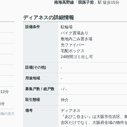
南海高野線
「
我孫子前
」駅 徒歩15分
ディアネスの詳細情報
設備条件
駐輪場
バイク置場あり
敷地内ごみ置き場
光ファイバー
宅配ボックス
24時間ゴミ出し可
設備(その他)
-
用途地域
-
募集戸数 / 総戸数
- / -
12分
取引態様
仲介
5分
備考
ディアネス
情報の見方
『あびこ住まい』は大阪市住吉区、
吉区だけでなく、大阪府全域の物件