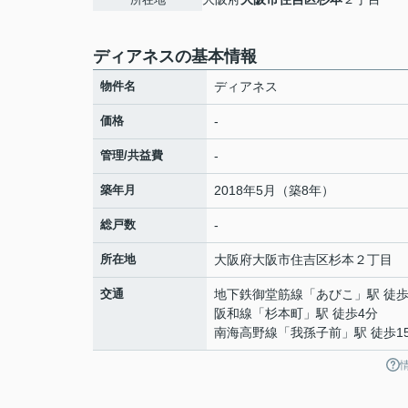
ディアネスの基本情報
物件名
ディアネス
価格
-
管理/共益費
-
築年月
2018年5月（築8年）
総戸数
-
所在地
大阪府
大阪市住吉区
杉本
２丁目
交通
地下鉄御堂筋線
「
あびこ
」駅 徒歩
阪和線
「
杉本町
」駅 徒歩4分
南海高野線
「
我孫子前
」駅 徒歩1