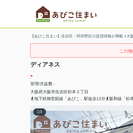
【あびこ住まい】住吉区・阿倍野区の賃貸情報が満載
大
この物
ディアネス
-
管理/共益費 -
大阪府
大阪市住吉区
杉本
２丁目
地下鉄御堂筋線「あびこ」駅徒歩12分
阪和線「杉
1
/
3