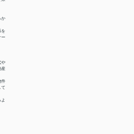
っか
係を
サー
代や
動産
物件
して
るよ