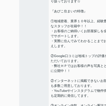
り扱っております☆
『あびこ住まいの特徴』
①地域密着、業界１０年以上、経験
なスタッフが在籍中！！
・お客様のご納得いくお部屋探しを
でサポートします。
・実際に住んでみてわかることまで
えします。
②Google口コミは地域トップの評価
ただいております。
・弊社ＨＰではお客様の声を写真と
に公開中！！
②インターネットに掲載できないお
も多数ご用意しております。
・YouTubeやインスタグラムで物件
も定期的に発信してます。
③オンライン内覧、オンライン重説