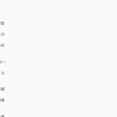
豊富
全力
お伝
をい
とも
部屋
情報
で来