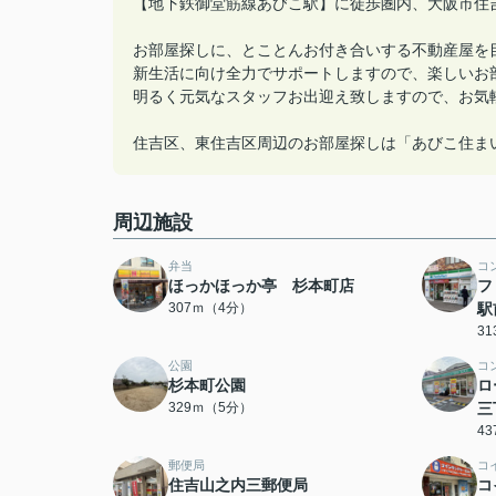
【地下鉄御堂筋線あびこ駅】に徒歩圏内、大阪市住
お部屋探しに、とことんお付き合いする不動産屋を
新生活に向け全力でサポートしますので、楽しいお
明るく元気なスタッフお出迎え致しますので、お気
住吉区、東住吉区周辺のお部屋探しは「あびこ住ま
周辺施設
弁当
コ
ほっかほっか亭 杉本町店
フ
307ｍ（4分）
駅
3
公園
コ
杉本町公園
ロ
329ｍ（5分）
三
4
郵便局
コ
住吉山之内三郵便局
コ