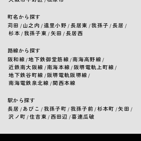
町名から探す
苅田
山之内
遠里小野
長居東
我孫子
長居
/
/
/
/
/
/
杉本
我孫子東
矢田
長居西
/
/
/
路線から探す
阪和線
地下鉄御堂筋線
南海高野線
/
/
/
近鉄南大阪線
南海本線
阪堺電軌上町線
/
/
/
地下鉄谷町線
阪堺電軌阪堺線
/
/
南海電鉄泉北線
関西本線
/
駅から探す
長居
あびこ
我孫子町
我孫子前
杉本町
矢田
/
/
/
/
/
/
沢ノ町
住吉東
西田辺
喜連瓜破
/
/
/