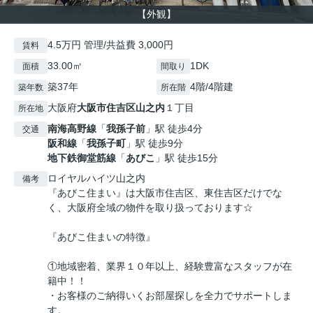
【外観】
4.5万円 管理/共益費 3,000円
賃料
33.00㎡
1DK
面積
間取り
築37年
4階/4階建
築年数
所在階
大阪府
大阪市住吉区
山之内
１丁目
所在地
南海高野線
「
我孫子前
」駅 徒歩4分
交通
阪和線
「
我孫子町
」駅 徒歩9分
地下鉄御堂筋線
「
あびこ
」駅 徒歩15分
ロイヤルハイツ山之内
備考
『あびこ住まい』は大阪市住吉区、東住吉区だけでな
く、大阪府全域の物件を取り扱っております☆
『あびこ住まいの特徴』
①地域密着、業界１０年以上、経験豊富なスタッフが在
籍中！！
・お客様のご納得いくお部屋探しを全力でサポートしま
す。