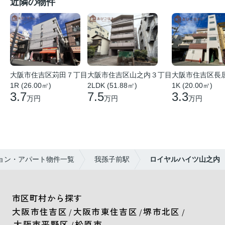
近隣の物件
大阪市住吉区苅田７丁目
大阪市住吉区山之内３丁目
大阪市住吉区長
1R (26.00㎡)
2LDK (51.88㎡)
1K (20.00㎡)
3.7
7.5
3.3
万円
万円
万円
ョン・アパート物件一覧
我孫子前駅
ロイヤルハイツ山之内
市区町村から探す
大阪市住吉区
大阪市東住吉区
堺市北区
/
/
/
大阪市平野区
松原市
/