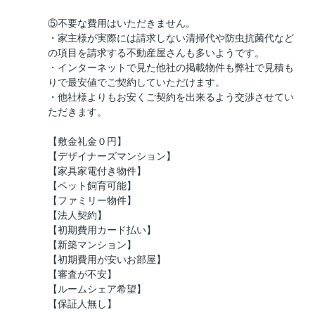
⑤不要な費用はいただきません。
・家主様が実際には請求しない清掃代や防虫抗菌代など
の項目を請求する不動産屋さんも多いようです。
・インターネットで見た他社の掲載物件も弊社で見積も
りで最安値でご契約していただけます。
・他社様よりもお安くご契約を出来るよう交渉させてい
ただきます。
【敷金礼金０円】
【デザイナーズマンション】
【家具家電付き物件】
【ペット飼育可能】
【ファミリー物件】
【法人契約】
【初期費用カード払い】
【新築マンション】
【初期費用が安いお部屋】
【審査が不安】
【ルームシェア希望】
【保証人無し】