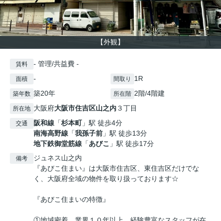
【外観】
- 管理/共益費 -
賃料
-
1R
面積
間取り
築20年
2階/4階建
築年数
所在階
大阪府
大阪市住吉区
山之内
３丁目
所在地
阪和線
「
杉本町
」駅 徒歩4分
交通
南海高野線
「
我孫子前
」駅 徒歩13分
地下鉄御堂筋線
「
あびこ
」駅 徒歩17分
ジュネス山之内
備考
『あびこ住まい』は大阪市住吉区、東住吉区だけでな
く、大阪府全域の物件を取り扱っております☆
『あびこ住まいの特徴』
①地域密着、業界１０年以上、経験豊富なスタッフが在