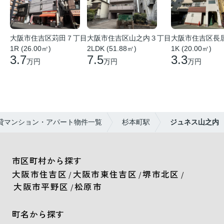
大阪市住吉区苅田７丁目
大阪市住吉区山之内３丁目
大阪市住吉区長
1R (26.00㎡)
2LDK (51.88㎡)
1K (20.00㎡)
3.7
7.5
3.3
万円
万円
万円
貸マンション・アパート物件一覧
杉本町駅
ジュネス山之内
市区町村から探す
大阪市住吉区
大阪市東住吉区
堺市北区
/
/
/
大阪市平野区
松原市
/
町名から探す