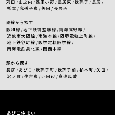
苅田
山之内
遠里小野
長居東
我孫子
長居
/
/
/
/
/
/
杉本
我孫子東
矢田
長居西
/
/
/
路線から探す
阪和線
地下鉄御堂筋線
南海高野線
/
/
/
近鉄南大阪線
南海本線
阪堺電軌上町線
/
/
/
地下鉄谷町線
阪堺電軌阪堺線
/
/
南海電鉄泉北線
関西本線
/
駅から探す
長居
あびこ
我孫子町
我孫子前
杉本町
矢田
/
/
/
/
/
/
沢ノ町
住吉東
西田辺
喜連瓜破
/
/
/
あびこ住まい