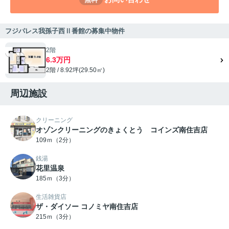
フジパレス我孫子西Ⅱ番館の募集中物件
2階
6.3万円
2階 / 8.92坪(29.50㎡)
周辺施設
クリーニング
オゾンクリーニングのきょくとう コインズ南住吉店
109ｍ（2分）
銭湯
花里温泉
185ｍ（3分）
生活雑貨店
ザ・ダイソー コノミヤ南住吉店
215ｍ（3分）