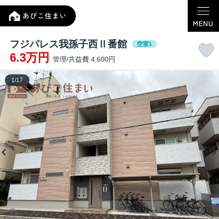
フジパレス我孫子西Ⅱ番館
空室1
6.3万円
管理/共益費 4,600円
1
/
17