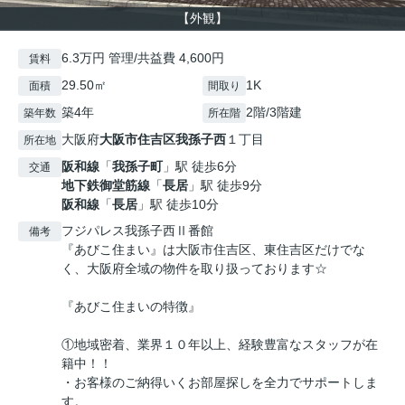
【外観】
6.3万円 管理/共益費 4,600円
賃料
29.50㎡
1K
面積
間取り
築4年
2階/3階建
築年数
所在階
大阪府
大阪市住吉区
我孫子西
１丁目
所在地
阪和線
「
我孫子町
」駅 徒歩6分
交通
地下鉄御堂筋線
「
長居
」駅 徒歩9分
阪和線
「
長居
」駅 徒歩10分
フジパレス我孫子西Ⅱ番館
備考
『あびこ住まい』は大阪市住吉区、東住吉区だけでな
く、大阪府全域の物件を取り扱っております☆
『あびこ住まいの特徴』
①地域密着、業界１０年以上、経験豊富なスタッフが在
籍中！！
・お客様のご納得いくお部屋探しを全力でサポートしま
す。