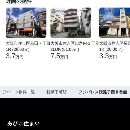
近隣の物件
大阪市住吉区苅田７丁目
大阪市住吉区山之内３丁目
大阪市住吉区長
1R (26.00㎡)
2LDK (51.88㎡)
1K (20.00㎡)
3.7
7.5
3.3
万円
万円
万円
・アパート物件一覧
我孫子町駅
フジパレス我孫子西Ⅱ番館
あびこ住まい