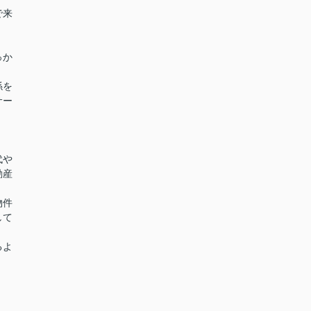
で来
っか
係を
サー
代や
動産
物件
して
るよ