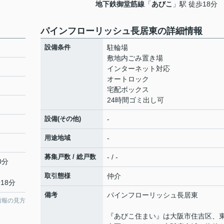
地下鉄御堂筋線
「
あびこ
」駅 徒歩18分
パインフローリッシュ長居東の詳細情報
設備条件
駐輪場
敷地内ごみ置き場
インターネット対応
オートロック
宅配ボックス
24時間ゴミ出し可
設備(その他)
-
用途地域
-
募集戸数 / 総戸数
- / -
0分
取引態様
仲介
18分
備考
パインフローリッシュ長居東
情報の見方
『あびこ住まい』は大阪市住吉区、