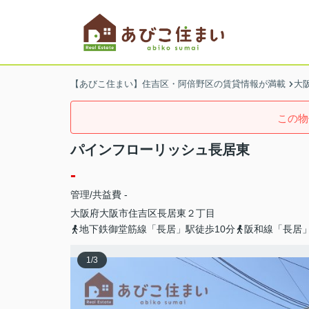
【あびこ住まい】住吉区・阿倍野区の賃貸情報が満載
大
この物
パインフローリッシュ長居東
-
管理/共益費 -
大阪府
大阪市住吉区
長居東
２丁目
地下鉄御堂筋線「長居」駅徒歩10分
阪和線「長居」
1
/
3