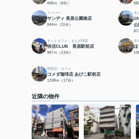
668ｍ（9分）
6
スーパー
生
サンディ 長居公園南店
1
844ｍ（11分）
公
8
ネットカフェ・まんが喫茶
弁
快活CLUB 長居駅前店
ほ
967ｍ（13分）
1
喫茶店・カフェ
コメダ珈琲店 あびこ駅前店
1338ｍ（17分）
近隣の物件