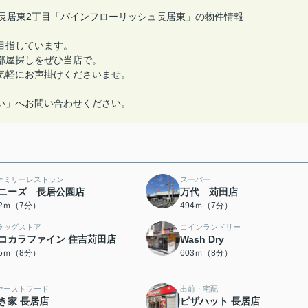
長居東2丁目「パインフローリッシュ長居東」の物件情報
目指しています。
部屋探しをぜひ当店で。
気軽にお声掛けくださいませ。
い」へお問い合わせください。
ァミリーレストラン
スーパー
ニーズ 長居公園店
万代 苅田店
82ｍ（7分）
494ｍ（7分）
ラッグストア
コインランドリー
コカラファイン 住吉苅田店
Wash Dry
85ｍ（8分）
603ｍ（8分）
ァーストフード
出前・宅配
き家 長居店
ピザハット 長居店