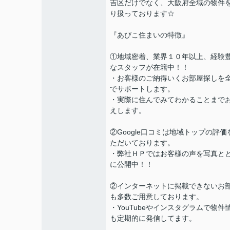
吉区だけでなく、大阪府全域の物件
り扱っております☆
『あびこ住まいの特徴』
①地域密着、業界１０年以上、経験
なスタッフが在籍中！！
・お客様のご納得いくお部屋探しを
でサポートします。
・実際に住んでみてわかることまで
えします。
②Google口コミは地域トップの評価
ただいております。
・弊社ＨＰではお客様の声を写真と
に公開中！！
②インターネットに掲載できないお
も多数ご用意しております。
・YouTubeやインスタグラムで物件
も定期的に発信してます。