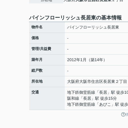
パインフローリッシュ長居東の基本情報
物件名
パインフローリッシュ長居東
価格
-
管理/共益費
-
築年月
2012年1月（築14年）
総戸数
-
所在地
大阪府
大阪市住吉区
長居東
２丁目
交通
地下鉄御堂筋線
「
長居
」駅 徒歩1
阪和線
「
長居
」駅 徒歩15分
地下鉄御堂筋線
「
あびこ
」駅 徒歩