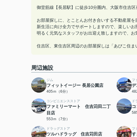
御堂筋線【長居駅】に徒歩10分圏内、大阪市住吉区
お部屋探しに、とことんお付き合いする不動産屋を
新生活に向け全力でサポートしますので、楽しいお
明るく元気なスタッフがお出迎え致しますので、お
住吉区、東住吉区周辺のお部屋探しは「あびこ住ま
周辺施設
ジム
フ
フィットイージー 長居公園店
デ
405ｍ（6分）
4
コンビニエンスストア
ド
ファミリーマート 住吉苅田二丁
コ
目店
5
553ｍ（7分）
ドラッグストア
フ
ツルハドラッグ 住吉苅田店
す