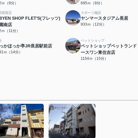
82ｍ（9分）
695ｍ（9分）
活雑貨店
スポーツ施設
00YEN SHOP FLET'S(フレッツ)
ヤンマースタジアム長居
園南店
933ｍ（12分）
72ｍ（11分）
当
ペットショップ
っかほっか亭JR長居駅前店
ペットショップペットランド
081ｍ（14分）
ースワン東住吉店
1154ｍ（15分）