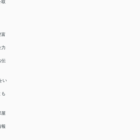
を取
豊富
全力
お伝
をい
とも
部屋
情報