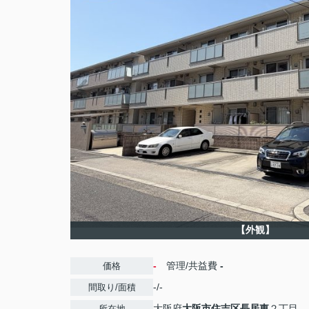
【外観】
-
管理/共益費
-
価格
-/-
間取り/面積
大阪府
大阪市住吉区
長居東
２丁目
所在地