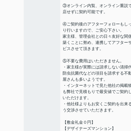
③オンライン内覧、オンライン重説
店せずに契約可能です。
④ご契約後のアフターフォローもし
り行いますので、ご安心下さい。
家主様、管理会社との日々友好な関
築くことに努め、連携してアフター
ビスさせて頂きます。
⑤不要な費用はいただきません。
・家主様が実際には請求しない清掃
防虫抗菌代などの項目を請求する不
屋さんも多いようです。
・インターネットで見た他社の掲載
も弊社で見積もりで最安値でご契約
いただけます。
・他社様よりもお安くご契約を出来
う交渉させていただきます。
【敷金礼金０円】
【デザイナーズマンション】