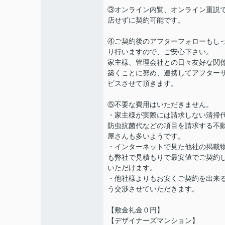
③オンライン内覧、オンライン重説
店せずに契約可能です。
④ご契約後のアフターフォローもし
り行いますので、ご安心下さい。
家主様、管理会社との日々友好な関
築くことに努め、連携してアフター
ビスさせて頂きます。
⑤不要な費用はいただきません。
・家主様が実際には請求しない清掃
防虫抗菌代などの項目を請求する不
屋さんも多いようです。
・インターネットで見た他社の掲載
も弊社で見積もりで最安値でご契約
いただけます。
・他社様よりもお安くご契約を出来
う交渉させていただきます。
【敷金礼金０円】
【デザイナーズマンション】