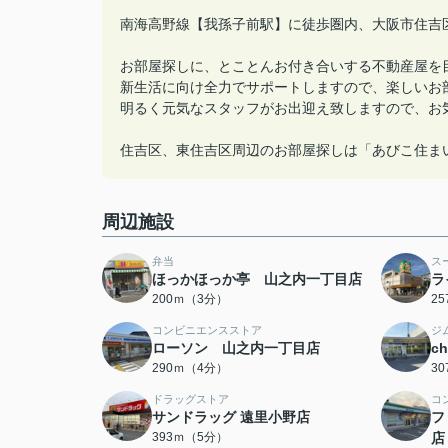
南海高野線【我孫子前駅】に徒歩圏内、大阪市住吉
お部屋探しに、とことんお付き合いする不動産屋を
新生活に向け全力でサポートしますので、楽しいお
明るく元気なスタッフがお出迎え致しますので、お
住吉区、東住吉区周辺のお部屋探しは「あびこ住ま
周辺施設
弁当
ス
ほっかほっか亭 山之内一丁目店
ラ
200ｍ（3分）
2
コンビニエンスストア
ジ
ローソン 山之内一丁目店
c
290ｍ（4分）
3
ドラッグストア
コ
サンドラッグ 遠里小野店
フ
393ｍ（5分）
店