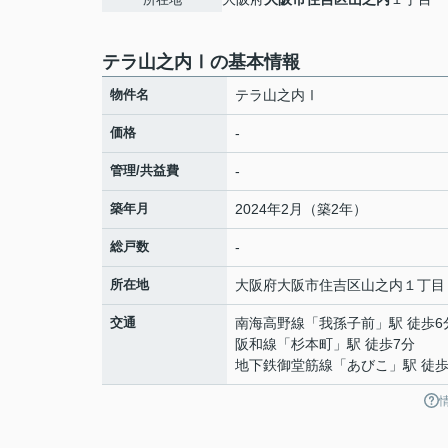
テラ山之内Ⅰの基本情報
物件名
テラ山之内Ⅰ
価格
-
管理/共益費
-
築年月
2024年2月（築2年）
総戸数
-
所在地
大阪府
大阪市住吉区
山之内
１丁目
交通
南海高野線
「
我孫子前
」駅 徒歩6
阪和線
「
杉本町
」駅 徒歩7分
地下鉄御堂筋線
「
あびこ
」駅 徒歩