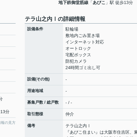
地下鉄御堂筋線
「
あびこ
」駅 徒歩13分
テラ山之内Ⅰの詳細情報
設備条件
駐輪場
敷地内ごみ置き場
インターネット対応
オートロック
宅配ボックス
防犯カメラ
24時間ゴミ出し可
設備(その他)
-
用途地域
-
分
募集戸数 / 総戸数
- / -
13分
取引態様
仲介
情報の見方
備考
テラ山之内Ⅰ
『あびこ住まい』は大阪市住吉区、