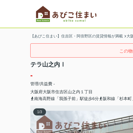
【あびこ住まい】住吉区・阿倍野区の賃貸情報が満載
大
この物
テラ山之内Ⅰ
-
管理/共益費 -
大阪府
大阪市住吉区
山之内
１丁目
南海高野線「我孫子前」駅徒歩6分
阪和線「杉本町
1
/
3