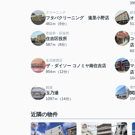
3
クリーニング
総
フタバクリーニング 遠里小野店
オ
461ｍ（6分）
5
市役所・区役所
コ
住吉区役所
コ
587ｍ（8分）
店
6
生活雑貨店
フ
ザ・ダイソー コノミヤ南住吉店
マ
954ｍ（12分）
店
1
銭湯
専
玉乃湯
関
1097ｍ（14分）
1
近隣の物件