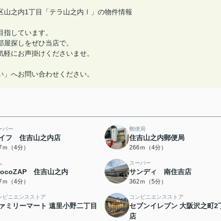
区山之内1丁目「テラ山之内Ⅰ」の物件情報
目指しています。
部屋探しをぜひ当店で。
気軽にお声掛けくださいませ。
い」へお問い合わせください。
ーパー
郵便局
イフ 住吉山之内店
住吉山之内郵便局
57ｍ（4分）
266ｍ（4分）
ム
スーパー
hocoZAP 住吉山之内
サンディ 南住吉店
07ｍ（4分）
362ｍ（5分）
ンビニエンスストア
コンビニエンスストア
ァミリーマート 遠里小野二丁目
セブンイレブン 大阪沢之町2
店