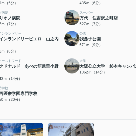
99ｍ（5分）
435ｍ（6分）
合病院
スーパー
りオノ病院
万代 住吉沢之町店
17ｍ（7分）
527ｍ（7分）
インランドリー
公園
インランドリーピエロ 山之内
我孫子公園
671ｍ（9分）
01ｍ（8分）
ァーストフード
大学
クドナルド あべの筋遠里小野
大阪公立大学 杉本キャンパ
1062ｍ（14分）
042ｍ（14分）
門学校
西医療学園専門学校
550ｍ（20分）