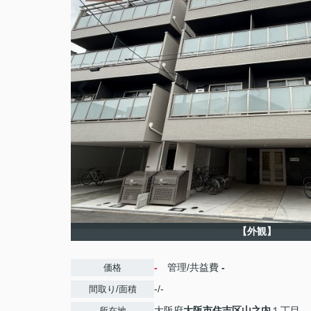
【外観】
-
管理/共益費
-
価格
-/-
間取り/面積
大阪府
大阪市住吉区
山之内
１丁目
所在地