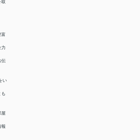
を取
豊富
全力
お伝
をい
とも
部屋
情報