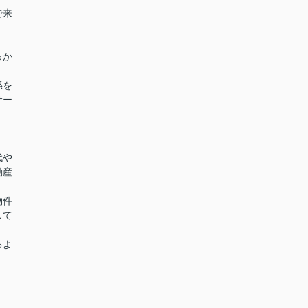
で来
っか
係を
サー
代や
動産
物件
して
るよ