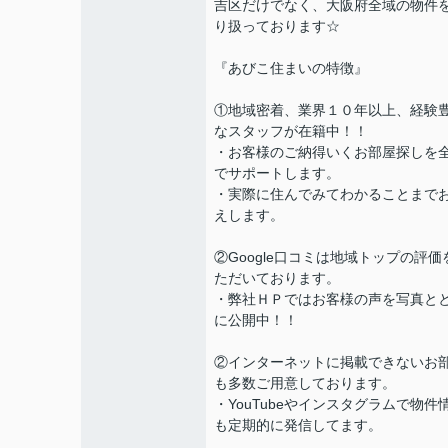
吉区だけでなく、大阪府全域の物件
り扱っております☆
『あびこ住まいの特徴』
①地域密着、業界１０年以上、経験
なスタッフが在籍中！！
・お客様のご納得いくお部屋探しを
でサポートします。
・実際に住んでみてわかることまで
えします。
②Google口コミは地域トップの評価
ただいております。
・弊社ＨＰではお客様の声を写真と
に公開中！！
②インターネットに掲載できないお
も多数ご用意しております。
・YouTubeやインスタグラムで物件
も定期的に発信してます。