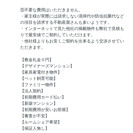
⑤不要な費用はいただきません。
・家主様が実際には請求しない清掃代や防虫抗菌代など
の項目を請求する不動産屋さんも多いようです。
・インターネットで見た他社の掲載物件も弊社で見積も
りで最安値でご契約していただけます。
・他社様よりもお安くご契約を出来るよう交渉させてい
ただきます。
【敷金礼金０円】
【デザイナーズマンション】
【家具家電付き物件】
【ペット飼育可能】
【ファミリー物件】
【法人契約】
【初期費用カード払い】
【新築マンション】
【初期費用が安いお部屋】
【審査が不安】
【ルームシェア希望】
【保証人無し】