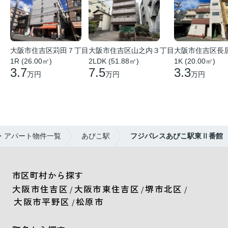
大阪市住吉区苅田７丁目
大阪市住吉区山之内３丁目
大阪市住吉区長
1R (26.00㎡)
2LDK (51.88㎡)
1K (20.00㎡)
3.7
7.5
3.3
万円
万円
万円
・アパート物件一覧
あびこ駅
フジパレスあびこ駅東Ⅱ番館
市区町村から探す
大阪市住吉区
大阪市東住吉区
堺市北区
/
/
/
大阪市平野区
松原市
/