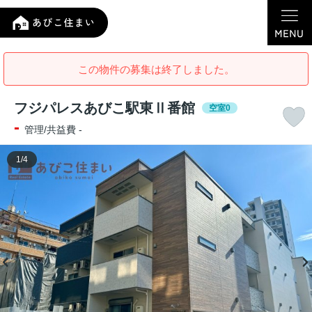
この物件の募集は終了しました。
フジパレスあびこ駅東Ⅱ番館
空室0
-
管理/共益費 -
1
/
4