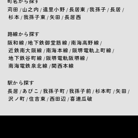
町名から探す
苅田
山之内
遠里小野
長居東
我孫子
長居
/
/
/
/
/
/
杉本
我孫子東
矢田
長居西
/
/
/
路線から探す
阪和線
地下鉄御堂筋線
南海高野線
/
/
/
近鉄南大阪線
南海本線
阪堺電軌上町線
/
/
/
地下鉄谷町線
阪堺電軌阪堺線
/
/
南海電鉄泉北線
関西本線
/
駅から探す
長居
あびこ
我孫子町
我孫子前
杉本町
矢田
/
/
/
/
/
/
沢ノ町
住吉東
西田辺
喜連瓜破
/
/
/