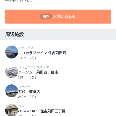
合わせください。
お問い合わせ
無料
周辺施設
ドラッグストア
ココカラファイン 住吉苅田店
130ｍ（2分）
コンビニエンスストア
ローソン 苅田四丁目店
181ｍ（3分）
スーパー
万代 苅田店
240ｍ（3分）
ジム
chocoZAP 住吉苅田三丁目