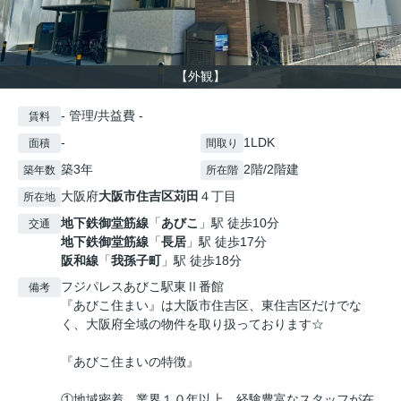
【外観】
- 管理/共益費 -
賃料
-
1LDK
面積
間取り
築3年
2階/2階建
築年数
所在階
大阪府
大阪市住吉区
苅田
４丁目
所在地
地下鉄御堂筋線
「
あびこ
」駅 徒歩10分
交通
地下鉄御堂筋線
「
長居
」駅 徒歩17分
阪和線
「
我孫子町
」駅 徒歩18分
フジパレスあびこ駅東Ⅱ番館
備考
『あびこ住まい』は大阪市住吉区、東住吉区だけでな
く、大阪府全域の物件を取り扱っております☆
『あびこ住まいの特徴』
①地域密着、業界１０年以上、経験豊富なスタッフが在