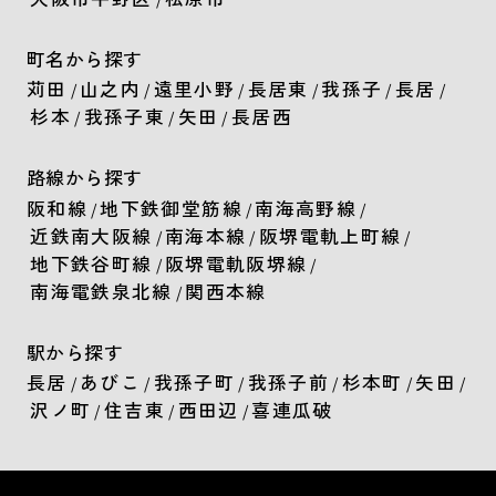
町名から探す
苅田
山之内
遠里小野
長居東
我孫子
長居
/
/
/
/
/
/
杉本
我孫子東
矢田
長居西
/
/
/
路線から探す
阪和線
地下鉄御堂筋線
南海高野線
/
/
/
近鉄南大阪線
南海本線
阪堺電軌上町線
/
/
/
地下鉄谷町線
阪堺電軌阪堺線
/
/
南海電鉄泉北線
関西本線
/
駅から探す
長居
あびこ
我孫子町
我孫子前
杉本町
矢田
/
/
/
/
/
/
沢ノ町
住吉東
西田辺
喜連瓜破
/
/
/