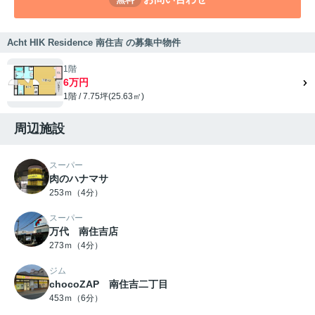
Acht HIK Residence 南住吉 の募集中物件
1階
6万円
1階 / 7.75坪(25.63㎡)
周辺施設
スーパー
肉のハナマサ
253ｍ（4分）
スーパー
万代 南住吉店
273ｍ（4分）
ジム
chocoZAP 南住吉二丁目
453ｍ（6分）