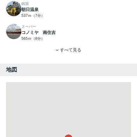
銭湯
朝日温泉
537ｍ（7分）
スーパー
コノミヤ 南住吉
565ｍ（8分）
すべて見る
地図