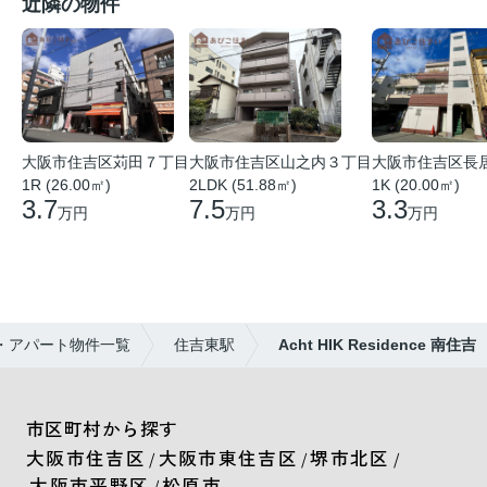
近隣の物件
大阪市住吉区苅田７丁目
大阪市住吉区山之内３丁目
大阪市住吉区長
1R (26.00㎡)
2LDK (51.88㎡)
1K (20.00㎡)
3.7
7.5
3.3
万円
万円
万円
・アパート物件一覧
住吉東駅
Acht HIK Residence 南住吉
市区町村から探す
大阪市住吉区
大阪市東住吉区
堺市北区
/
/
/
大阪市平野区
松原市
/