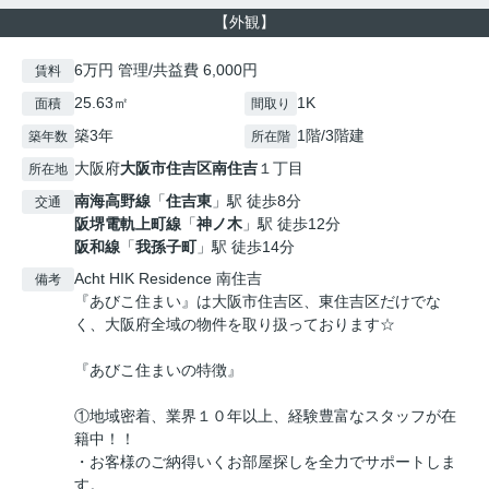
【外観】
6万円 管理/共益費 6,000円
賃料
25.63㎡
1K
面積
間取り
築3年
1階/3階建
築年数
所在階
大阪府
大阪市住吉区
南住吉
１丁目
所在地
南海高野線
「
住吉東
」駅 徒歩8分
交通
阪堺電軌上町線
「
神ノ木
」駅 徒歩12分
阪和線
「
我孫子町
」駅 徒歩14分
Acht HIK Residence 南住吉
備考
『あびこ住まい』は大阪市住吉区、東住吉区だけでな
く、大阪府全域の物件を取り扱っております☆
『あびこ住まいの特徴』
①地域密着、業界１０年以上、経験豊富なスタッフが在
籍中！！
・お客様のご納得いくお部屋探しを全力でサポートしま
す。