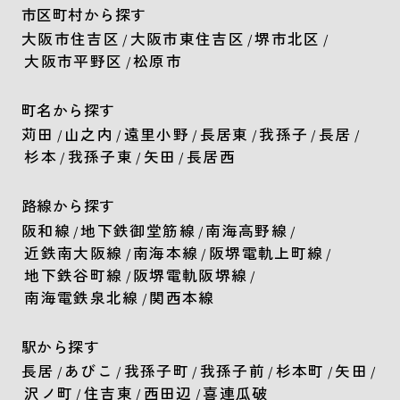
市区町村から探す
大阪市住吉区
大阪市東住吉区
堺市北区
/
/
/
大阪市平野区
松原市
/
町名から探す
苅田
山之内
遠里小野
長居東
我孫子
長居
/
/
/
/
/
/
杉本
我孫子東
矢田
長居西
/
/
/
路線から探す
阪和線
地下鉄御堂筋線
南海高野線
/
/
/
近鉄南大阪線
南海本線
阪堺電軌上町線
/
/
/
地下鉄谷町線
阪堺電軌阪堺線
/
/
南海電鉄泉北線
関西本線
/
駅から探す
長居
あびこ
我孫子町
我孫子前
杉本町
矢田
/
/
/
/
/
/
沢ノ町
住吉東
西田辺
喜連瓜破
/
/
/