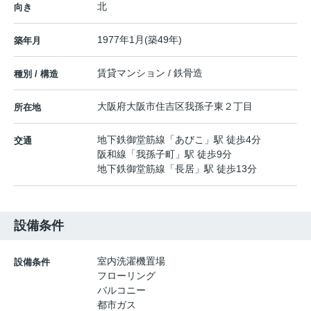
北
向き
1977年1月(築49年)
築年月
賃貸マンション / 鉄骨造
種別 / 構造
大阪府
大阪市住吉区
我孫子東
２丁目
所在地
地下鉄御堂筋線
「
あびこ
」駅 徒歩4分
交通
阪和線
「
我孫子町
」駅 徒歩9分
地下鉄御堂筋線
「
長居
」駅 徒歩13分
設備条件
室内洗濯機置場
設備条件
フローリング
バルコニー
都市ガス