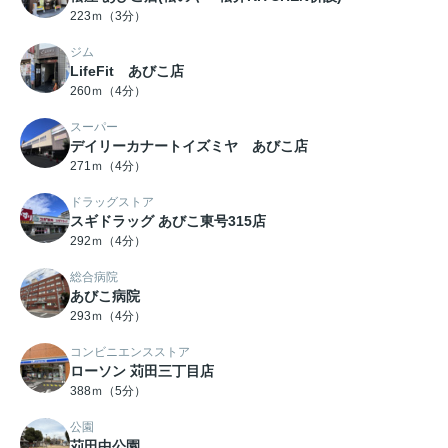
223ｍ（3分）
ジム
LifeFit あびこ店
260ｍ（4分）
スーパー
デイリーカナートイズミヤ あびこ店
271ｍ（4分）
ドラッグストア
スギドラッグ あびこ東号315店
292ｍ（4分）
総合病院
あびこ病院
293ｍ（4分）
コンビニエンスストア
ローソン 苅田三丁目店
388ｍ（5分）
公園
苅田中公園