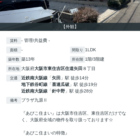
【外観】
- 管理/共益費 -
賃料
-
1LDK
面積
間取り
築13年
1階/3階建
築年数
所在階
大阪府
大阪市東住吉区
住道矢田
８丁目
所在地
近鉄南大阪線
「
矢田
」駅 徒歩14分
交通
地下鉄谷町線
「
喜連瓜破
」駅 徒歩19分
近鉄南大阪線
「
針中野
」駅 徒歩28分
プラザ九源Ⅱ
備考
『あびこ住まい』は大阪市住吉区、東住吉区だけでな
く、大阪府全域の物件を取り扱っております☆
『あびこ住まいの特徴』