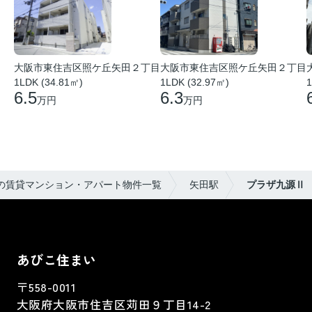
大阪市東住吉区照ケ丘矢田２丁目
大阪市東住吉区照ケ丘矢田２丁目
1LDK (34.81㎡)
1LDK (32.97㎡)
1
6.5
6.3
万円
万円
の賃貸マンション・アパート物件一覧
矢田駅
プラザ九源Ⅱ
あびこ住まい
〒558-0011
大阪府大阪市住吉区苅田９丁目14-2