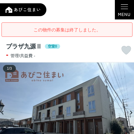
この物件の募集は終了しました。
プラザ九源Ⅱ
空室0
-
管理/共益費 -
1
/
3