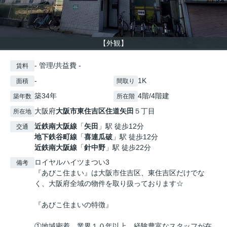
【外観】
- 管理/共益費 -
賃料
-
1K
面積
間取り
築34年
4階/4階建
築年数
所在階
大阪府
大阪市東住吉区
住道矢田
５丁目
所在地
近鉄南大阪線
「
矢田
」駅 徒歩12分
交通
地下鉄谷町線
「
喜連瓜破
」駅 徒歩12分
近鉄南大阪線
「
針中野
」駅 徒歩22分
ロイヤルハイツまつい3
備考
『あびこ住まい』は大阪市住吉区、東住吉区だけでな
く、大阪府全域の物件を取り扱っております☆
『あびこ住まいの特徴』
①地域密着、業界１０年以上、経験豊富なスタッフが在