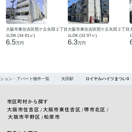
大阪市東住吉区照ケ丘矢田２丁目
大阪市東住吉区照ケ丘矢田２丁目
1LDK (34.81㎡)
1LDK (32.97㎡)
1
6.5
6.3
万円
万円
ション・アパート物件一覧
矢田駅
ロイヤルハイツまつい3
市区町村から探す
大阪市住吉区
大阪市東住吉区
堺市北区
/
/
/
大阪市平野区
松原市
/