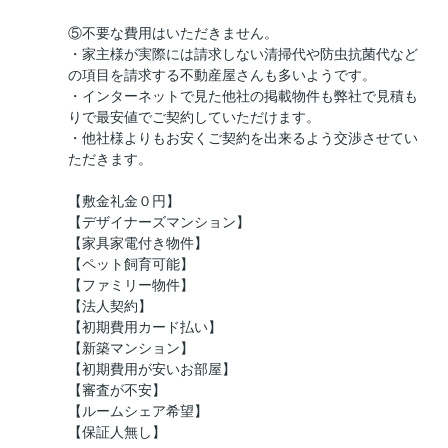
⑤不要な費用はいただきません。
・家主様が実際には請求しない清掃代や防虫抗菌代など
の項目を請求する不動産屋さんも多いようです。
・インターネットで見た他社の掲載物件も弊社で見積も
りで最安値でご契約していただけます。
・他社様よりもお安くご契約を出来るよう交渉させてい
ただきます。
【敷金礼金０円】
【デザイナーズマンション】
【家具家電付き物件】
【ペット飼育可能】
【ファミリー物件】
【法人契約】
【初期費用カード払い】
【新築マンション】
【初期費用が安いお部屋】
【審査が不安】
【ルームシェア希望】
【保証人無し】