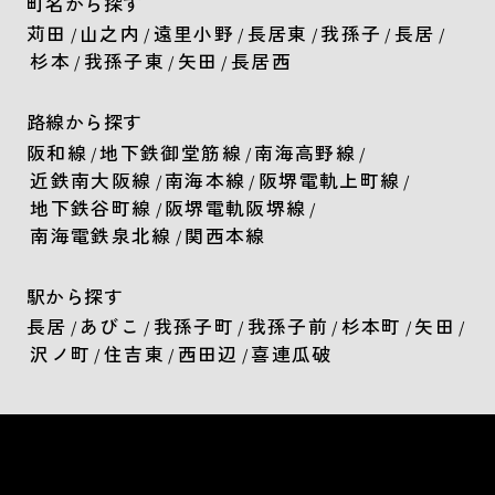
町名から探す
苅田
山之内
遠里小野
長居東
我孫子
長居
/
/
/
/
/
/
杉本
我孫子東
矢田
長居西
/
/
/
路線から探す
阪和線
地下鉄御堂筋線
南海高野線
/
/
/
近鉄南大阪線
南海本線
阪堺電軌上町線
/
/
/
地下鉄谷町線
阪堺電軌阪堺線
/
/
南海電鉄泉北線
関西本線
/
駅から探す
長居
あびこ
我孫子町
我孫子前
杉本町
矢田
/
/
/
/
/
/
沢ノ町
住吉東
西田辺
喜連瓜破
/
/
/