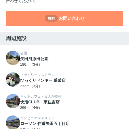
合わせください。
お問い合わせ
無料
周辺施設
公園
矢田河原田公園
186ｍ（3分）
ファミリーレストラン
びっくりドンキー 瓜破店
233ｍ（3分）
ネットカフェ・まんが喫茶
快活CLUB 東住吉店
266ｍ（4分）
コンビニエンスストア
ローソン 住道矢田五丁目店