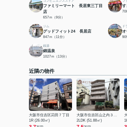
コンビニエンスストア
フ
ファミリーマート 長居東三丁目
す
店
7
657ｍ（9分）
ジム
ド
グッドフィット24 長居店
オ
847ｍ（11分）
9
銭湯
錦温泉
1027ｍ（13分）
近隣の物件
大阪市住吉区苅田７丁目
大阪市住吉区山之内３丁目
1R (26.00㎡)
2LDK (51.88㎡)
1
3.7
7.5
3