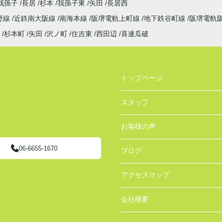
我孫子
長居
杉本
我孫子東
矢田
長居西
野線
近鉄南大阪線
南海本線
阪堺電軌上町線
地下鉄谷町線
阪堺電軌
杉本町
矢田
沢ノ町
住吉東
西田辺
喜連瓜破
トップページ
スタッフ
お客様の声
06-6655-1670
ブログ
アクセスマップ
会社概要