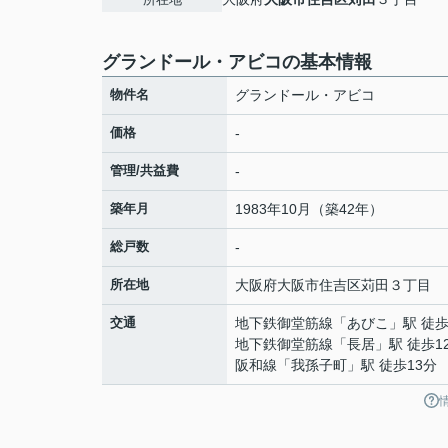
グランドール・アビコの基本情報
物件名
グランドール・アビコ
価格
-
管理/共益費
-
築年月
1983年10月（築42年）
総戸数
-
所在地
大阪府
大阪市住吉区
苅田
３丁目
交通
地下鉄御堂筋線
「
あびこ
」駅 徒歩
地下鉄御堂筋線
「
長居
」駅 徒歩1
阪和線
「
我孫子町
」駅 徒歩13分