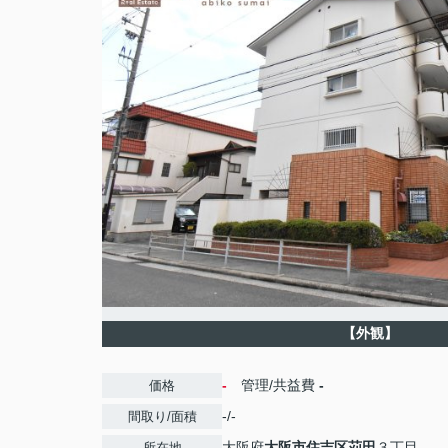
【外観】
-
管理/共益費
-
価格
-/-
間取り/面積
大阪府
大阪市住吉区
苅田
３丁目
所在地