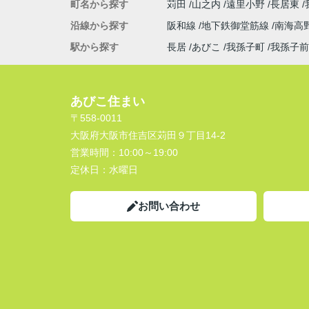
町名から探す
苅田
山之内
遠里小野
長居東
沿線から探す
阪和線
地下鉄御堂筋線
南海高
駅から探す
長居
あびこ
我孫子町
我孫子前
あびこ住まい
〒558-0011
大阪府大阪市住吉区苅田９丁目14-2
営業時間：
10:00～19:00
定休日：
水曜日
お問い合わせ