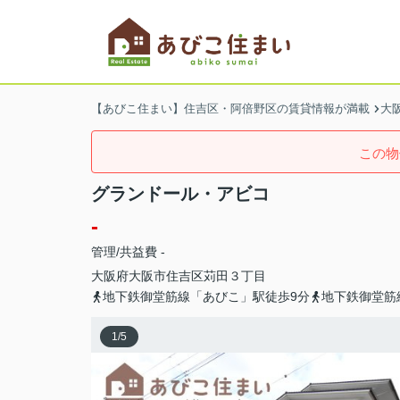
【あびこ住まい】住吉区・阿倍野区の賃貸情報が満載
大
この物
グランドール・アビコ
-
管理/共益費 -
大阪府
大阪市住吉区
苅田
３丁目
地下鉄御堂筋線「あびこ」駅徒歩9分
地下鉄御堂筋
1
/
5