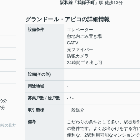
阪和線
「
我孫子町
」駅 徒歩13分
グランドール・アビコの詳細情報
設備条件
エレベーター
敷地内ごみ置き場
CATV
光ファイバー
防犯カメラ
24時間ゴミ出し可
設備(その他)
-
用途地域
-
募集戸数 / 総戸数
- / -
9分
2分
取引態様
一般媒介
備考
こだわりの条件として多い、駅徒歩9
情報の見方
の物件です。よくお出かけをする方
便利な、2駅利用可能なマンションで