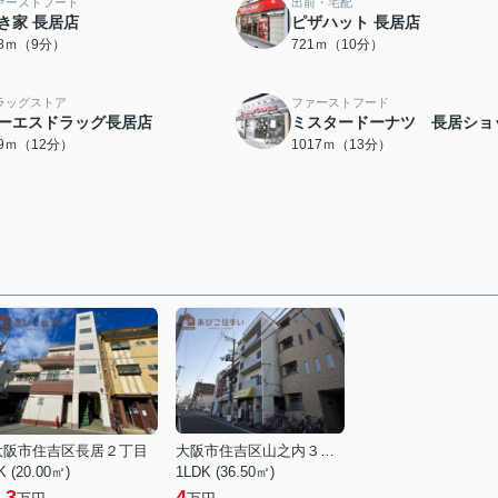
ァーストフード
出前・宅配
き家 長居店
ピザハット 長居店
08ｍ（9分）
721ｍ（10分）
ラッグストア
ファーストフード
ーエスドラッグ長居店
ミスタードーナツ 長居ショ
09ｍ（12分）
1017ｍ（13分）
大阪市住吉区長居２丁目
大阪市住吉区山之内３丁目
K (20.00㎡)
1LDK (36.50㎡)
.3
4