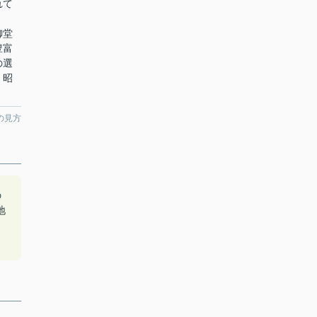
れて
：
御堂
豊富
の選
、昭
の見方
の
地