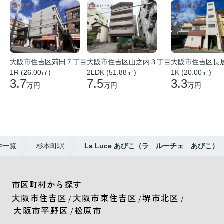
大阪市住吉区苅田７丁目
大阪市住吉区山之内３丁目
大阪市住吉区長
1R (26.00㎡)
2LDK (51.88㎡)
1K (20.00㎡)
3.7
7.5
3.3
万円
万円
万円
件一覧
杉本町駅
La Luce あびこ（ラ ルーチェ あびこ）
市区町村から探す
大阪市住吉区
大阪市東住吉区
堺市北区
/
/
/
大阪市平野区
松原市
/