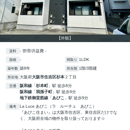
【外観】
- 管理/共益費 -
賃料
-
1LDK
面積
間取り
築8年
1階/3階建
築年数
所在階
大阪府
大阪市住吉区
杉本
２丁目
所在地
阪和線
「
杉本町
」駅 徒歩8分
交通
阪和線
「
我孫子町
」駅 徒歩9分
地下鉄御堂筋線
「
あびこ
」駅 徒歩9分
La Luce あびこ（ラ ルーチェ あびこ）
備考
『あびこ住まい』は大阪市住吉区、東住吉区だけでな
く、大阪府全域の物件を取り扱っております☆