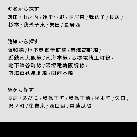
町名から探す
苅田
山之内
遠里小野
長居東
我孫子
長居
/
/
/
/
/
/
杉本
我孫子東
矢田
長居西
/
/
/
路線から探す
阪和線
地下鉄御堂筋線
南海高野線
/
/
/
近鉄南大阪線
南海本線
阪堺電軌上町線
/
/
/
地下鉄谷町線
阪堺電軌阪堺線
/
/
南海電鉄泉北線
関西本線
/
駅から探す
長居
あびこ
我孫子町
我孫子前
杉本町
矢田
/
/
/
/
/
/
沢ノ町
住吉東
西田辺
喜連瓜破
/
/
/