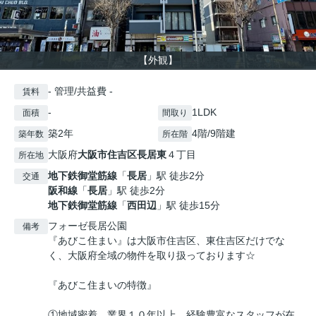
【外観】
- 管理/共益費 -
賃料
-
1LDK
面積
間取り
築2年
4階/9階建
築年数
所在階
大阪府
大阪市住吉区
長居東
４丁目
所在地
地下鉄御堂筋線
「
長居
」駅 徒歩2分
交通
阪和線
「
長居
」駅 徒歩2分
地下鉄御堂筋線
「
西田辺
」駅 徒歩15分
フォーゼ長居公園
備考
『あびこ住まい』は大阪市住吉区、東住吉区だけでな
く、大阪府全域の物件を取り扱っております☆
『あびこ住まいの特徴』
①地域密着、業界１０年以上、経験豊富なスタッフが在