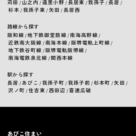
苅田
山之内
遠里小野
長居東
我孫子
長居
/
/
/
/
/
/
杉本
我孫子東
矢田
長居西
/
/
/
路線から探す
阪和線
地下鉄御堂筋線
南海高野線
/
/
/
近鉄南大阪線
南海本線
阪堺電軌上町線
/
/
/
地下鉄谷町線
阪堺電軌阪堺線
/
/
南海電鉄泉北線
関西本線
/
駅から探す
長居
あびこ
我孫子町
我孫子前
杉本町
矢田
/
/
/
/
/
/
沢ノ町
住吉東
西田辺
喜連瓜破
/
/
/
あびこ住まい