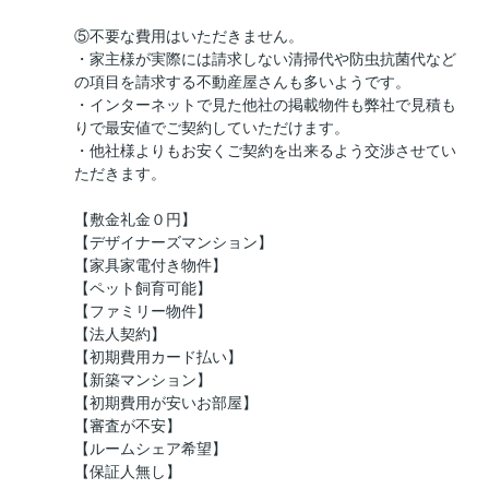
⑤不要な費用はいただきません。
・家主様が実際には請求しない清掃代や防虫抗菌代など
の項目を請求する不動産屋さんも多いようです。
・インターネットで見た他社の掲載物件も弊社で見積も
りで最安値でご契約していただけます。
・他社様よりもお安くご契約を出来るよう交渉させてい
ただきます。
【敷金礼金０円】
【デザイナーズマンション】
【家具家電付き物件】
【ペット飼育可能】
【ファミリー物件】
【法人契約】
【初期費用カード払い】
【新築マンション】
【初期費用が安いお部屋】
【審査が不安】
【ルームシェア希望】
【保証人無し】