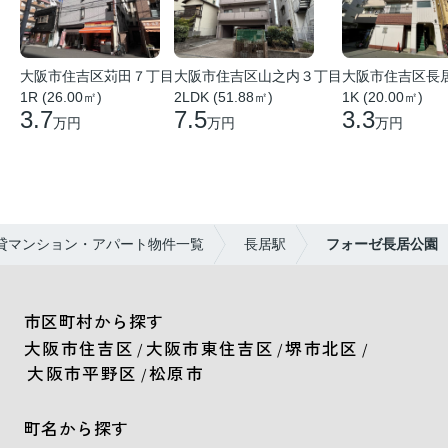
大阪市住吉区苅田７丁目
大阪市住吉区山之内３丁目
大阪市住吉区長
1R (26.00㎡)
2LDK (51.88㎡)
1K (20.00㎡)
3.7
7.5
3.3
万円
万円
万円
貸マンション・アパート物件一覧
長居駅
フォーゼ長居公園
市区町村から探す
大阪市住吉区
大阪市東住吉区
堺市北区
/
/
/
大阪市平野区
松原市
/
町名から探す