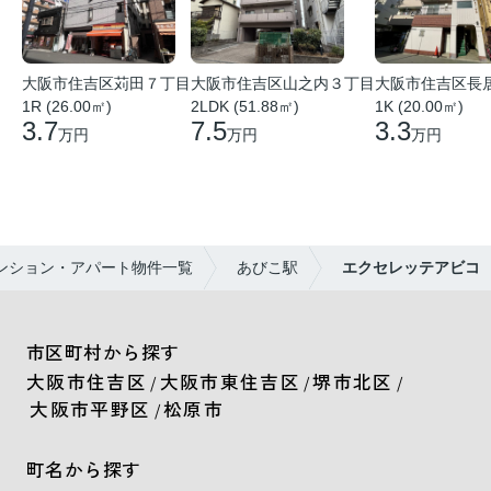
大阪市住吉区苅田７丁目
大阪市住吉区山之内３丁目
大阪市住吉区長
1R (26.00㎡)
2LDK (51.88㎡)
1K (20.00㎡)
3.7
7.5
3.3
万円
万円
万円
ンション・アパート物件一覧
あびこ駅
エクセレッテアビコ
市区町村から探す
大阪市住吉区
大阪市東住吉区
堺市北区
/
/
/
大阪市平野区
松原市
/
町名から探す