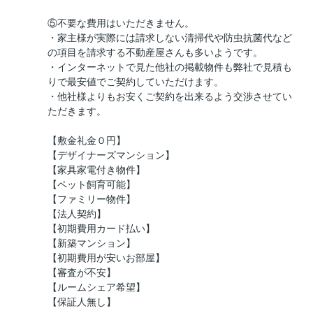
⑤不要な費用はいただきません。
・家主様が実際には請求しない清掃代や防虫抗菌代など
の項目を請求する不動産屋さんも多いようです。
・インターネットで見た他社の掲載物件も弊社で見積も
りで最安値でご契約していただけます。
・他社様よりもお安くご契約を出来るよう交渉させてい
ただきます。
【敷金礼金０円】
【デザイナーズマンション】
【家具家電付き物件】
【ペット飼育可能】
【ファミリー物件】
【法人契約】
【初期費用カード払い】
【新築マンション】
【初期費用が安いお部屋】
【審査が不安】
【ルームシェア希望】
【保証人無し】