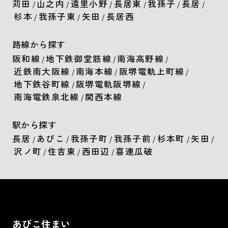
苅田
山之内
遠里小野
長居東
我孫子
長居
/
/
/
/
/
/
杉本
我孫子東
矢田
長居西
/
/
/
路線から探す
阪和線
地下鉄御堂筋線
南海高野線
/
/
/
近鉄南大阪線
南海本線
阪堺電軌上町線
/
/
/
地下鉄谷町線
阪堺電軌阪堺線
/
/
南海電鉄泉北線
関西本線
/
駅から探す
長居
あびこ
我孫子町
我孫子前
杉本町
矢田
/
/
/
/
/
/
沢ノ町
住吉東
西田辺
喜連瓜破
/
/
/
あびこ住まい