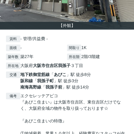
【外観】
- 管理/共益費 -
賃料
-
1K
面積
間取り
築27年
2階/3階建
築年数
所在階
大阪府
大阪市住吉区
我孫子
３丁目
所在地
地下鉄御堂筋線
「
あびこ
」駅 徒歩8分
交通
阪和線
「
我孫子町
」駅 徒歩3分
南海高野線
「
我孫子前
」駅 徒歩14分
エクセレッテアビコ
備考
『あびこ住まい』は大阪市住吉区、東住吉区だけでな
く、大阪府全域の物件を取り扱っております☆
『あびこ住まいの特徴』
①地域密着、業界１０年以上、経験豊富なスタッフが在