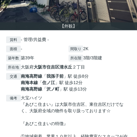
【外観】
- 管理/共益費 -
賃料
-
2K
面積
間取り
築39年
3階/3階建
築年数
所在階
大阪府
大阪市住吉区
清水丘
２丁目
所在地
南海高野線
「
我孫子前
」駅 徒歩8分
交通
南海本線
「
住ノ江
」駅 徒歩12分
南海高野線
「
沢ノ町
」駅 徒歩13分
大宝ハイツ
備考
『あびこ住まい』は大阪市住吉区、東住吉区だけでな
く、大阪府全域の物件を取り扱っております☆
『あびこ住まいの特徴』
①地域密着、業界１０年以上、経験豊富なスタッフが在