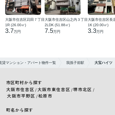
大阪市住吉区苅田７丁目
大阪市住吉区山之内３丁目
大阪市住吉区長
1R (26.00㎡)
2LDK (51.88㎡)
1K (20.00㎡)
3.7
7.5
3.3
万円
万円
万円
賃貸マンション・アパート物件一覧
我孫子前駅
大宝ハイツ
市区町村から探す
大阪市住吉区
大阪市東住吉区
堺市北区
/
/
/
大阪市平野区
松原市
/
町名から探す