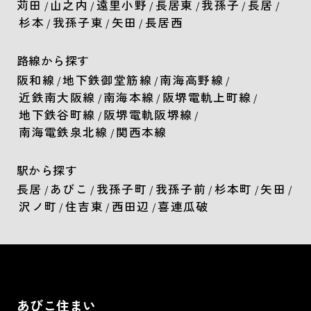
苅田
山之内
遠里小野
長居東
我孫子
長居
/
/
/
/
/
/
杉本
我孫子東
矢田
長居西
/
/
/
路線から探す
阪和線
地下鉄御堂筋線
南海高野線
/
/
/
近鉄南大阪線
南海本線
阪堺電軌上町線
/
/
/
地下鉄谷町線
阪堺電軌阪堺線
/
/
南海電鉄泉北線
関西本線
/
駅から探す
長居
あびこ
我孫子町
我孫子前
杉本町
矢田
/
/
/
/
/
/
沢ノ町
住吉東
西田辺
喜連瓜破
/
/
/
あびこ住まい