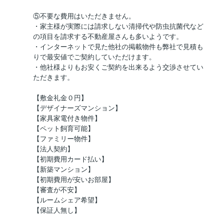
⑤不要な費用はいただきません。
・家主様が実際には請求しない清掃代や防虫抗菌代など
の項目を請求する不動産屋さんも多いようです。
・インターネットで見た他社の掲載物件も弊社で見積も
りで最安値でご契約していただけます。
・他社様よりもお安くご契約を出来るよう交渉させてい
ただきます。
【敷金礼金０円】
【デザイナーズマンション】
【家具家電付き物件】
【ペット飼育可能】
【ファミリー物件】
【法人契約】
【初期費用カード払い】
【新築マンション】
【初期費用が安いお部屋】
【審査が不安】
【ルームシェア希望】
【保証人無し】