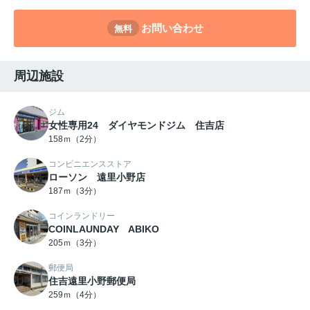
お問い合わせ
無料
周辺施設
ジム
女性専用24 ダイヤモンドジム 住吉店
158ｍ（2分）
コンビニエンスストア
ローソン 遠里小野店
187ｍ（3分）
コインランドリー
COINLAUNDAY ABIKO
205ｍ（3分）
郵便局
住吉遠里小野郵便局
259ｍ（4分）