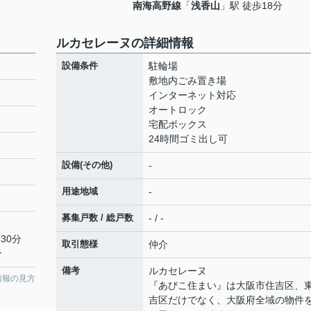
南海高野線
「
浅香山
」駅 徒歩18分
ルカセレーヌの詳細情報
設備条件
駐輪場
敷地内ごみ置き場
インターネット対応
オートロック
宅配ボックス
24時間ゴミ出し可
設備(その他)
-
用途地域
-
募集戸数 / 総戸数
- / -
30分
取引態様
仲介
分
備考
ルカセレーヌ
情報の見方
『あびこ住まい』は大阪市住吉区、
吉区だけでなく、大阪府全域の物件