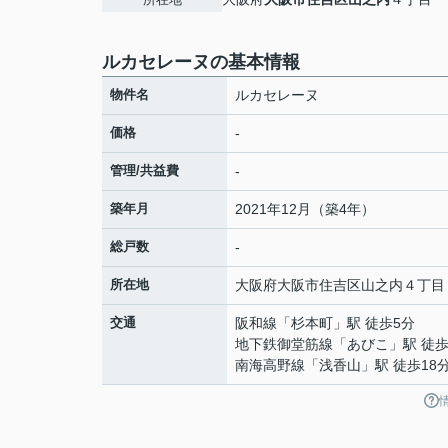
ルカセレーヌの基本情報
物件名
ルカセレーヌ
価格
-
管理/共益費
-
築年月
2021年12月（築4年）
総戸数
-
所在地
大阪府
大阪市住吉区
山之内
４丁目
交通
阪和線
「
杉本町
」駅 徒歩5分
地下鉄御堂筋線
「
あびこ
」駅 徒歩
南海高野線
「
浅香山
」駅 徒歩18