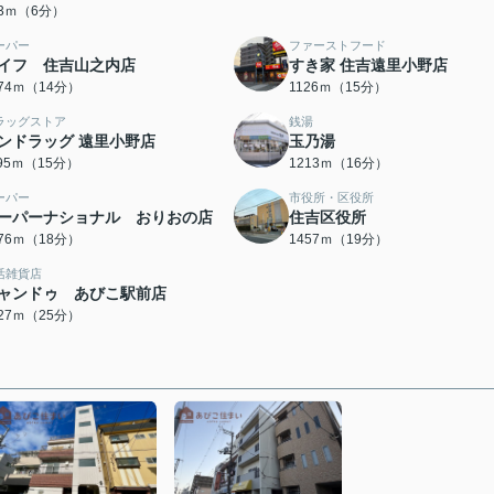
63ｍ（6分）
ーパー
ファーストフード
イフ 住吉山之内店
すき家 住吉遠里小野店
074ｍ（14分）
1126ｍ（15分）
ラッグストア
銭湯
ンドラッグ 遠里小野店
玉乃湯
195ｍ（15分）
1213ｍ（16分）
ーパー
市役所・区役所
ーパーナショナル おりおの店
住吉区役所
376ｍ（18分）
1457ｍ（19分）
活雑貨店
ャンドゥ あびこ駅前店
927ｍ（25分）