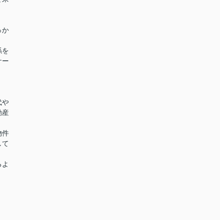
っか
係を
サー
代や
動産
物件
して
るよ