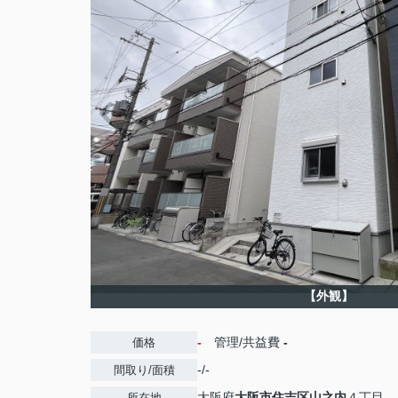
【外観】
-
管理/共益費
-
価格
-/-
間取り/面積
大阪府
大阪市住吉区
山之内
４丁目
所在地