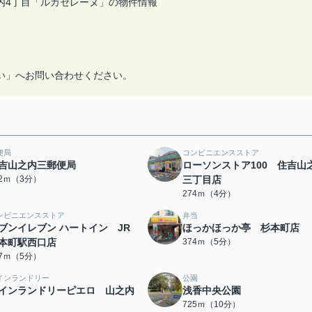
内4丁目「ルカセレーヌ」の物件情報
い」へお問い合わせください。
便局
コンビニエンスストア
吉山之内三郵便局
ローソンストア100 住吉山
02ｍ（3分）
三丁目店
274ｍ（4分）
ンビニエンスストア
弁当
ブンイレブン ハートイン JR
ほっかほっか亭 杉本町店
本町駅西口店
374ｍ（5分）
67ｍ（5分）
インランドリー
公園
インランドリーピエロ 山之内
浅香中央公園
725ｍ（10分）