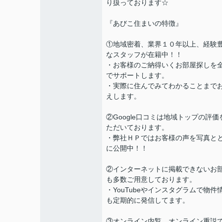
り扱っております☆
『あびこ住まいの特徴』
①地域密着、業界１０年以上、経験
なスタッフが在籍中！！
・お客様のご納得いくお部屋探しを
でサポートします。
・実際に住んでみてわかることまで
えします。
②Google口コミは地域トップの評価
ただいております。
・弊社ＨＰではお客様の声を写真と
に公開中！！
②インターネットに掲載できないお
も多数ご用意しております。
・YouTubeやインスタグラムで物件
も定期的に発信してます。
③オンライン内覧、オンライン重説