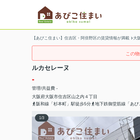
【あびこ住まい】住吉区・阿倍野区の賃貸情報が満載
大
この物
ルカセレーヌ
-
管理/共益費 -
大阪府
大阪市住吉区
山之内
４丁目
阪和線「杉本町」駅徒歩5分
地下鉄御堂筋線「あび
1
/
3