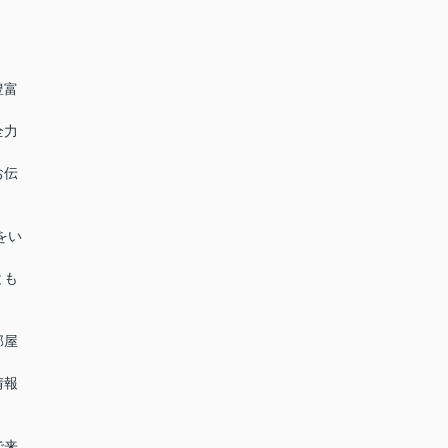
豊富
全力
お伝
をい
とも
部屋
情報
で来