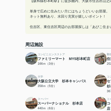
【阪和線杉本町駅】に徒歩圏内、大阪市住吉区山之
単身で広めに住みたい方にはちょうどいいお部屋。
ネット無料あり、水回り充実が嬉しいポイント！
住吉区、東住吉区周辺のお部屋探しは「あびこ住ま
周辺施設
コンビニエンスストア
郵
ファミリーマート MYS杉本町店
住
166ｍ（3分）
2
大学
コ
大阪公立大学 杉本キャンパス
セ
358ｍ（5分）
杉
3
スーパー
コ
スーパーナショナル 杉本店
コ
440ｍ（6分）
店