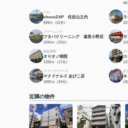
4
ジム
ス
chocoZAP 住吉山之内
ラ
939ｍ（12分）
1
クリーニング
ド
フタバクリーニング 遠里小野店
サ
1160ｍ（15分）
1
総合病院
ス
オりオノ病院
ス
1350ｍ（17分）
1
ファーストフード
生
マクドナルド あびこ店
キ
1892ｍ（24分）
1
近隣の物件