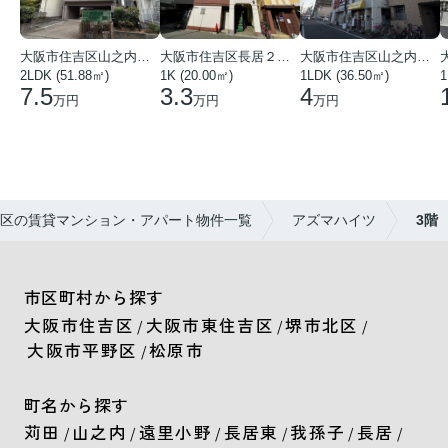
大阪市住吉区山之内３丁目
大阪市住吉区山之内３丁目
大阪市住吉区長居２丁目
1LDK (36.50㎡)
2LDK (51.88㎡)
1K (20.00㎡)
1
4
7.5
3.3
万円
万円
万円
区の賃貸マンション・アパート物件一覧
アズマハイツ
3階
市区町村から探す
大阪市住吉区
大阪市東住吉区
堺市北区
/
/
/
大阪市平野区
松原市
/
町名から探す
苅田
山之内
遠里小野
長居東
我孫子
長居
/
/
/
/
/
/