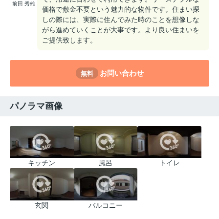
前田 秀雄
価格で敷金不要という魅力的な物件です。住まい探
しの際には、実際に住んでみた時のことを想像しな
がら進めていくことが大事です。より良い住まいを
ご提供致します。
お問い合わせ
無料
パノラマ画像
キッチン
風呂
トイレ
玄関
バルコニー