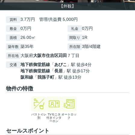
【外観】
3.7万円 管理/共益費 5,000円
賃料
0万円
0万円
敷金
礼金
26.00㎡
1R
面積
間取り
築35年
3階/4階建
築年数
所在階
大阪府
大阪市住吉区
苅田
７丁目
所在地
地下鉄御堂筋線
「
あびこ
」駅 徒歩4分
交通
地下鉄御堂筋線
「
長居
」駅 徒歩17分
阪和線
「
我孫子町
」駅 徒歩13分
物件の特徴
バストイレ
TVモニタ
オートロッ
別
付きインタ
ク
ーホン
セールスポイント