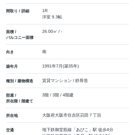
1R
間取り / 詳細
洋室 9.3帖
26.00㎡ / -
面積 /
バルコニー面積
南
向き
1991年7月(築35年)
築年月
賃貸マンション / 鉄骨造
種別 / 建物構造
3階 / 3階 / 4階建
部屋 /
所在階 / 階建て
大阪府
大阪市住吉区
苅田
７丁目
所在地
地下鉄御堂筋線
「
あびこ
」駅 徒歩4分
交通