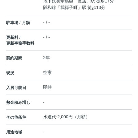
地下鉄御堂筋線
「
長居
」駅 徒歩17分
阪和線
「
我孫子町
」駅 徒歩13分
- / -
駐車場 / 月額
- / -
更新料 /
更新事務手数料
2年
契約期間
空家
現況
即時
入居可能日
-
敷金積み増し
水道代:2,000円（月額）
その他条件
-
用途地域