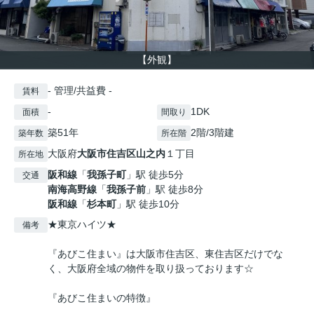
【外観】
- 管理/共益費 -
賃料
-
1DK
面積
間取り
築51年
2階/3階建
築年数
所在階
大阪府
大阪市住吉区
山之内
１丁目
所在地
阪和線
「
我孫子町
」駅 徒歩5分
交通
南海高野線
「
我孫子前
」駅 徒歩8分
阪和線
「
杉本町
」駅 徒歩10分
★東京ハイツ★
備考
『あびこ住まい』は大阪市住吉区、東住吉区だけでな
く、大阪府全域の物件を取り扱っております☆
『あびこ住まいの特徴』