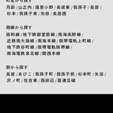
町名から探す
苅田
山之内
遠里小野
長居東
我孫子
長居
/
/
/
/
/
/
杉本
我孫子東
矢田
長居西
/
/
/
路線から探す
阪和線
地下鉄御堂筋線
南海高野線
/
/
/
近鉄南大阪線
南海本線
阪堺電軌上町線
/
/
/
地下鉄谷町線
阪堺電軌阪堺線
/
/
南海電鉄泉北線
関西本線
/
駅から探す
長居
あびこ
我孫子町
我孫子前
杉本町
矢田
/
/
/
/
/
/
沢ノ町
住吉東
西田辺
喜連瓜破
/
/
/