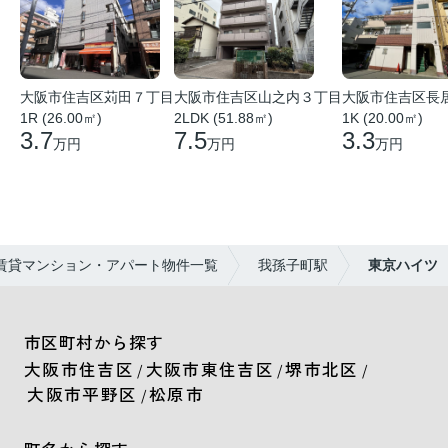
大阪市住吉区苅田７丁目
大阪市住吉区山之内３丁目
大阪市住吉区長
1R (26.00㎡)
2LDK (51.88㎡)
1K (20.00㎡)
3.7
7.5
3.3
万円
万円
万円
賃貸マンション・アパート物件一覧
我孫子町駅
東京ハイツ
市区町村から探す
大阪市住吉区
大阪市東住吉区
堺市北区
/
/
/
大阪市平野区
松原市
/