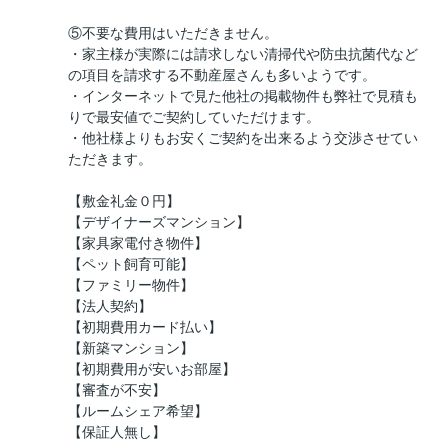
⑤不要な費用はいただきません。
・家主様が実際には請求しない清掃代や防虫抗菌代など
の項目を請求する不動産屋さんも多いようです。
・インターネットで見た他社の掲載物件も弊社で見積も
りで最安値でご契約していただけます。
・他社様よりもお安くご契約を出来るよう交渉させてい
ただきます。
【敷金礼金０円】
【デザイナーズマンション】
【家具家電付き物件】
【ペット飼育可能】
【ファミリー物件】
【法人契約】
【初期費用カード払い】
【新築マンション】
【初期費用が安いお部屋】
【審査が不安】
【ルームシェア希望】
【保証人無し】