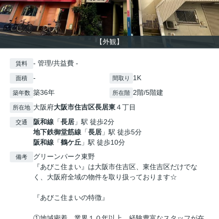
【外観】
- 管理/共益費 -
賃料
-
1K
面積
間取り
築36年
2階/5階建
築年数
所在階
大阪府
大阪市住吉区
長居東
４丁目
所在地
阪和線
「
長居
」駅 徒歩2分
交通
地下鉄御堂筋線
「
長居
」駅 徒歩5分
阪和線
「
鶴ケ丘
」駅 徒歩10分
グリーンパーク東野
備考
『あびこ住まい』は大阪市住吉区、東住吉区だけでな
く、大阪府全域の物件を取り扱っております☆
『あびこ住まいの特徴』
①地域密着、業界１０年以上、経験豊富なスタッフが在