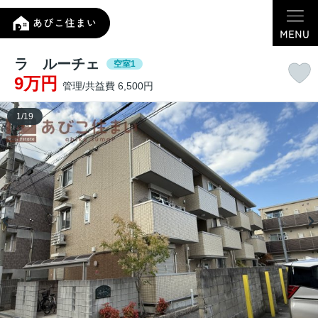
ラ ルーチェ
空室1
9万円
管理/共益費 6,500円
1
/
19