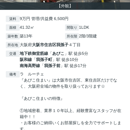
【外観】
9万円 管理/共益費 6,500円
賃料
41.32㎡
1LDK
面積
間取り
築13年
2階/3階建
築年数
所在階
大阪府
大阪市住吉区
我孫子
４丁目
所在地
地下鉄御堂筋線
「
あびこ
」駅 徒歩5分
交通
阪和線
「
我孫子町
」駅 徒歩10分
南海高野線
「
我孫子前
」駅 徒歩17分
ラ ルーチェ
備考
『あびこ住まい』は大阪市住吉区、東住吉区だけでな
く、大阪府全域の物件を取り扱っております☆
『あびこ住まいの特徴』
①地域密着、業界１０年以上、経験豊富なスタッフが在
籍中！！
・お客様のご納得いくお部屋探しを全力でサポートしま
す。