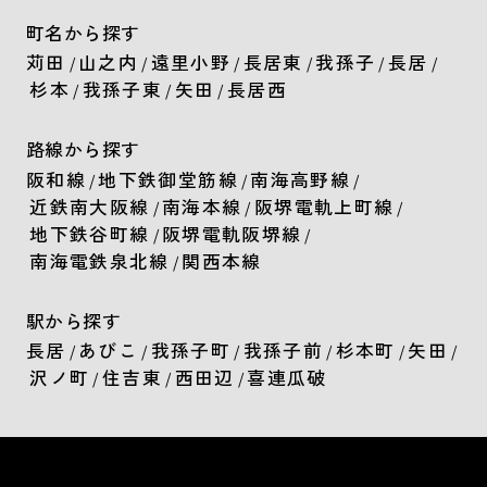
町名から探す
苅田
山之内
遠里小野
長居東
我孫子
長居
/
/
/
/
/
/
杉本
我孫子東
矢田
長居西
/
/
/
路線から探す
阪和線
地下鉄御堂筋線
南海高野線
/
/
/
近鉄南大阪線
南海本線
阪堺電軌上町線
/
/
/
地下鉄谷町線
阪堺電軌阪堺線
/
/
南海電鉄泉北線
関西本線
/
駅から探す
長居
あびこ
我孫子町
我孫子前
杉本町
矢田
/
/
/
/
/
/
沢ノ町
住吉東
西田辺
喜連瓜破
/
/
/