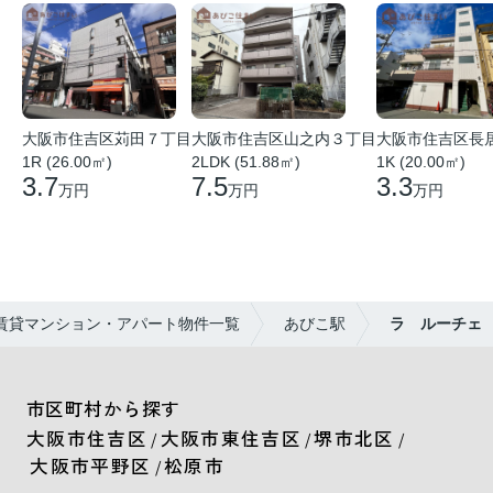
大阪市住吉区苅田７丁目
大阪市住吉区山之内３丁目
大阪市住吉区長
1R (26.00㎡)
2LDK (51.88㎡)
1K (20.00㎡)
3.7
7.5
3.3
万円
万円
万円
賃貸マンション・アパート物件一覧
あびこ駅
ラ ルーチェ
市区町村から探す
大阪市住吉区
大阪市東住吉区
堺市北区
/
/
/
大阪市平野区
松原市
/