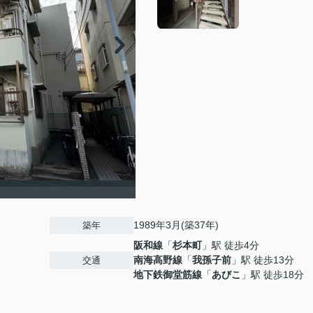
1989年3月(築37年)
築年
阪和線
「
杉本町
」駅 徒歩4分
南海高野線
「
我孫子前
」駅 徒歩13分
交通
地下鉄御堂筋線
「
あびこ
」駅 徒歩18分