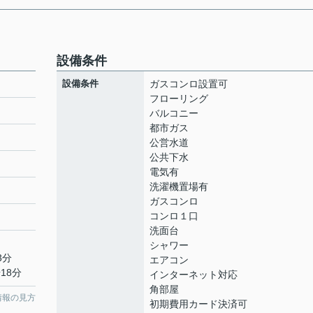
設備条件
設備条件
ガスコンロ設置可
フローリング
バルコニー
都市ガス
ト
公営水道
公共下水
電気有
洗濯機置場有
ガスコンロ
コンロ１口
洗面台
シャワー
3分
エアコン
18分
インターネット対応
角部屋
情報の見方
初期費用カード決済可