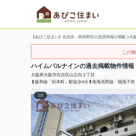
【あびこ住まい】住吉区・阿倍野区の賃貸情報が満載
大
この物
ハイムパルナインの過去掲載物件情報
大阪府
大阪市住吉区
山之内
３丁目
阪和線「杉本町」駅徒歩4分
南海高野線「我孫子前
1
/
3