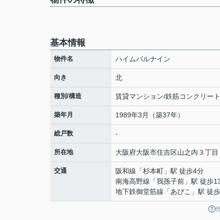
基本情報
物件名
ハイムパルナイン
向き
北
種別/構造
賃貸マンション/鉄筋コンクリー
築年月
1989年3月（築37年）
総戸数
-
所在地
大阪府
大阪市住吉区
山之内
３丁目
交通
阪和線
「
杉本町
」駅 徒歩4分
南海高野線
「
我孫子前
」駅 徒歩1
地下鉄御堂筋線
「
あびこ
」駅 徒歩