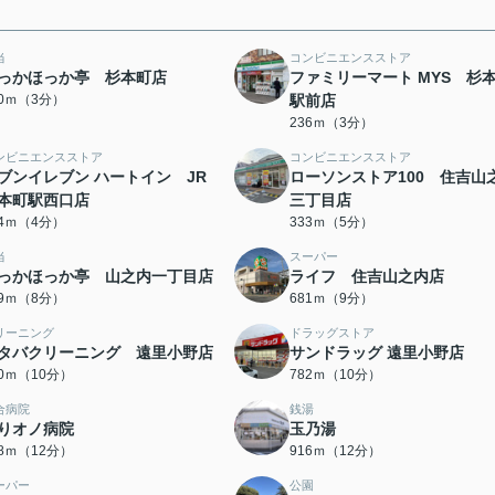
当
コンビニエンスストア
っかほっか亭 杉本町店
ファミリーマート MYS 杉
30ｍ（3分）
駅前店
236ｍ（3分）
ンビニエンスストア
コンビニエンスストア
ブンイレブン ハートイン JR
ローソンストア100 住吉山
本町駅西口店
三丁目店
84ｍ（4分）
333ｍ（5分）
当
スーパー
っかほっか亭 山之内一丁目店
ライフ 住吉山之内店
89ｍ（8分）
681ｍ（9分）
リーニング
ドラッグストア
タバクリーニング 遠里小野店
サンドラッグ 遠里小野店
40ｍ（10分）
782ｍ（10分）
合病院
銭湯
りオノ病院
玉乃湯
08ｍ（12分）
916ｍ（12分）
ーパー
公園