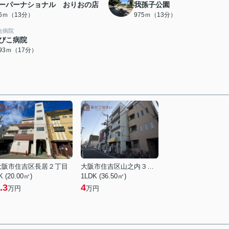
ーパーナショナル おりおの店
我孫子公園
66ｍ（13分）
975ｍ（13分）
合病院
びこ病院
293ｍ（17分）
大阪市住吉区長居２丁目
大阪市住吉区山之内３丁目
K (20.00㎡)
1LDK (36.50㎡)
.3
4
万円
万円