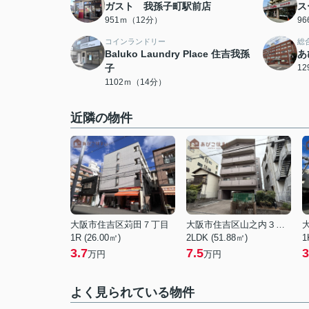
ガスト 我孫子町駅前店
ス
951ｍ（12分）
9
コインランドリー
総
Baluko Laundry Place 住吉我孫
あ
子
1
1102ｍ（14分）
近隣の物件
大阪市住吉区苅田７丁目
大阪市住吉区山之内３丁目
1R (26.00㎡)
2LDK (51.88㎡)
1
3.7
7.5
3
万円
万円
よく見られている物件