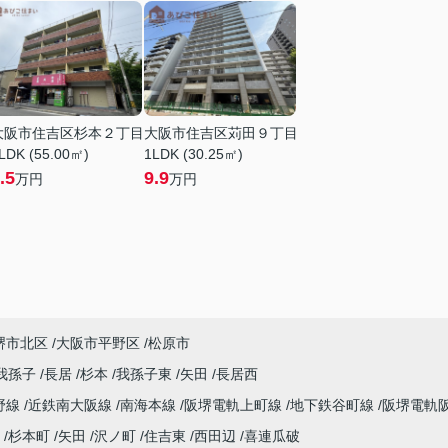
大阪市住吉区杉本２丁目
大阪市住吉区苅田９丁目
LDK (55.00㎡)
1LDK (30.25㎡)
.5
9.9
万円
万円
堺市北区
大阪市平野区
松原市
我孫子
長居
杉本
我孫子東
矢田
長居西
野線
近鉄南大阪線
南海本線
阪堺電軌上町線
地下鉄谷町線
阪堺電軌
杉本町
矢田
沢ノ町
住吉東
西田辺
喜連瓜破