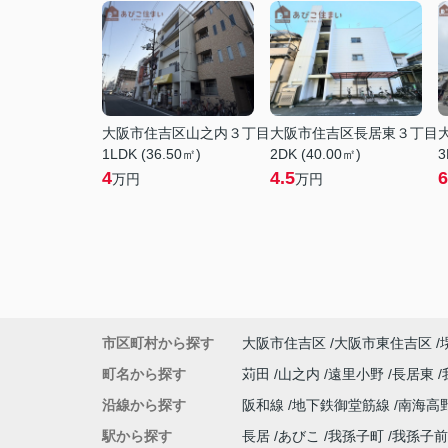
大阪市住吉区山之内３丁目
大阪市住吉区長居東３丁目
1LDK (36.50㎡)
2DK (40.00㎡)
3
4
4.5
6
万円
万円
市区町村から探す
大阪市住吉区
大阪市東住吉区
町名から探す
苅田
山之内
遠里小野
長居東
沿線から探す
阪和線
地下鉄御堂筋線
南海高
駅から探す
長居
あびこ
我孫子町
我孫子前