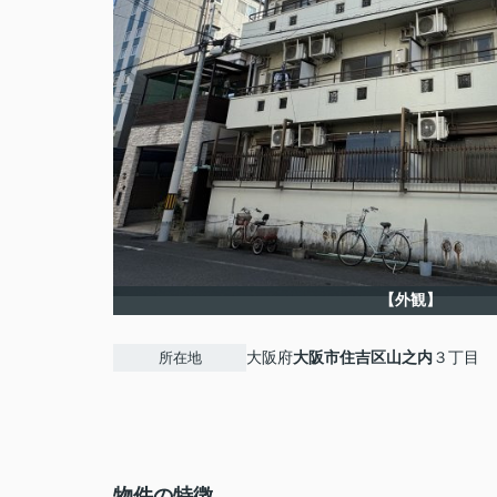
【外観】
大阪府
大阪市住吉区
山之内
３丁目
所在地
物件の特徴