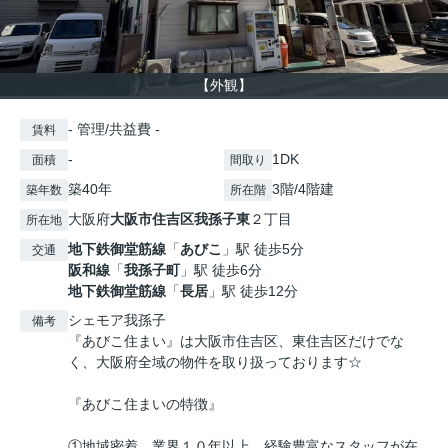
【外観】
- 管理/共益費 -
賃料
-
1DK
面積
間取り
築40年
3階/4階建
築年数
所在階
大阪府
大阪市住吉区
我孫子東
２丁目
所在地
地下鉄御堂筋線
「
あびこ
」駅 徒歩5分
交通
阪和線
「
我孫子町
」駅 徒歩6分
地下鉄御堂筋線
「
長居
」駅 徒歩12分
シェモア我孫子
備考
『あびこ住まい』は大阪市住吉区、東住吉区だけでな
く、大阪府全域の物件を取り扱っております☆
『あびこ住まいの特徴』
①地域密着、業界１０年以上、経験豊富なスタッフが在