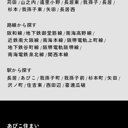
苅田
山之内
遠里小野
長居東
我孫子
長居
/
/
/
/
/
/
杉本
我孫子東
矢田
長居西
/
/
/
路線から探す
阪和線
地下鉄御堂筋線
南海高野線
/
/
/
近鉄南大阪線
南海本線
阪堺電軌上町線
/
/
/
地下鉄谷町線
阪堺電軌阪堺線
/
/
南海電鉄泉北線
関西本線
/
駅から探す
長居
あびこ
我孫子町
我孫子前
杉本町
矢田
/
/
/
/
/
/
沢ノ町
住吉東
西田辺
喜連瓜破
/
/
/
あびこ住まい