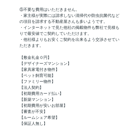
⑤不要な費用はいただきません。
・家主様が実際には請求しない清掃代や防虫抗菌代など
の項目を請求する不動産屋さんも多いようです。
・インターネットで見た他社の掲載物件も弊社で見積も
りで最安値でご契約していただけます。
・他社様よりもお安くご契約を出来るよう交渉させてい
ただきます。
【敷金礼金０円】
【デザイナーズマンション】
【家具家電付き物件】
【ペット飼育可能】
【ファミリー物件】
【法人契約】
【初期費用カード払い】
【新築マンション】
【初期費用が安いお部屋】
【審査が不安】
【ルームシェア希望】
【保証人無し】