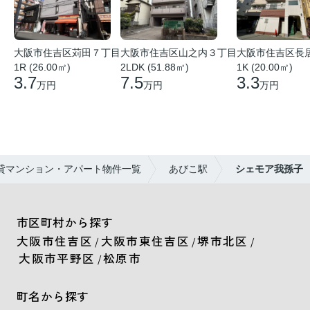
大阪市住吉区苅田７丁目
大阪市住吉区山之内３丁目
大阪市住吉区長
1R (26.00㎡)
2LDK (51.88㎡)
1K (20.00㎡)
3.7
7.5
3.3
万円
万円
万円
貸マンション・アパート物件一覧
あびこ駅
シェモア我孫子
市区町村から探す
大阪市住吉区
大阪市東住吉区
堺市北区
/
/
/
大阪市平野区
松原市
/
町名から探す