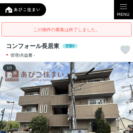
この物件の募集は終了しました。
コンフォール長居東
空室0
-
管理/共益費 -
1
/
3