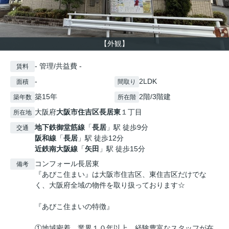
【外観】
- 管理/共益費 -
賃料
-
2LDK
面積
間取り
築15年
2階/3階建
築年数
所在階
大阪府
大阪市住吉区
長居東
１丁目
所在地
地下鉄御堂筋線
「
長居
」駅 徒歩9分
交通
阪和線
「
長居
」駅 徒歩12分
近鉄南大阪線
「
矢田
」駅 徒歩15分
コンフォール長居東
備考
『あびこ住まい』は大阪市住吉区、東住吉区だけでな
く、大阪府全域の物件を取り扱っております☆
『あびこ住まいの特徴』
①地域密着、業界１０年以上、経験豊富なスタッフが在