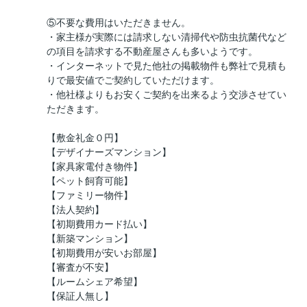
⑤不要な費用はいただきません。
・家主様が実際には請求しない清掃代や防虫抗菌代など
の項目を請求する不動産屋さんも多いようです。
・インターネットで見た他社の掲載物件も弊社で見積も
りで最安値でご契約していただけます。
・他社様よりもお安くご契約を出来るよう交渉させてい
ただきます。
【敷金礼金０円】
【デザイナーズマンション】
【家具家電付き物件】
【ペット飼育可能】
【ファミリー物件】
【法人契約】
【初期費用カード払い】
【新築マンション】
【初期費用が安いお部屋】
【審査が不安】
【ルームシェア希望】
【保証人無し】