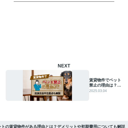
NEXT
賃貸物件でペット
禁止の理由は？交
渉方法や注意点も
2025.03.04
解説
ントの賃貸物件がある理由とは？デメリットや初期費用についても解説