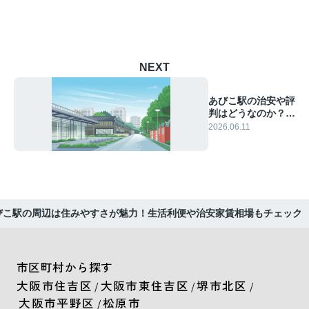
NEXT
あびこ駅の治安や評
判はどうなのか？住
みやすさや交通の利
2026.06.11
便性も紹介
びこ駅の周辺は住みやすさが魅力！生活利便や治安家賃相場もチェック
市区町村から探す
大阪市住吉区
大阪市東住吉区
堺市北区
/
/
/
大阪市平野区
松原市
/