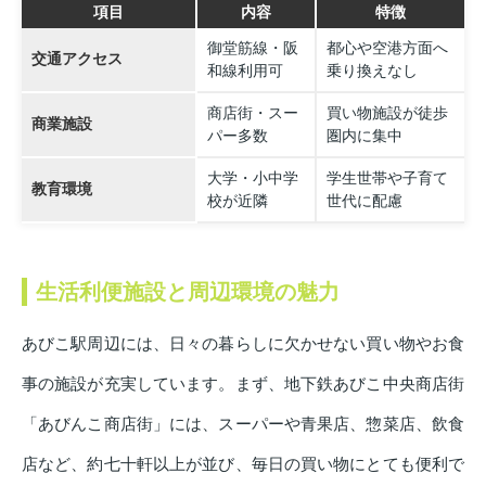
項目
内容
特徴
御堂筋線・阪
都心や空港方面へ
交通アクセス
和線利用可
乗り換えなし
商店街・スー
買い物施設が徒歩
商業施設
パー多数
圏内に集中
大学・小中学
学生世帯や子育て
教育環境
校が近隣
世代に配慮
生活利便施設と周辺環境の魅力
あびこ駅周辺には、日々の暮らしに欠かせない買い物やお食
事の施設が充実しています。まず、地下鉄あびこ中央商店街
「あびんこ商店街」には、スーパーや青果店、惣菜店、飲食
店など、約七十軒以上が並び、毎日の買い物にとても便利で