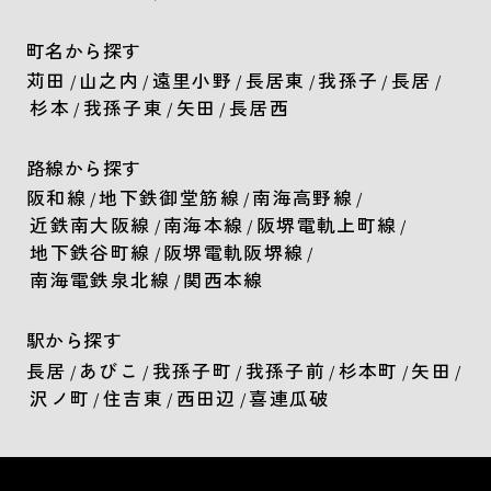
町名から探す
苅田
山之内
遠里小野
長居東
我孫子
長居
/
/
/
/
/
/
杉本
我孫子東
矢田
長居西
/
/
/
路線から探す
阪和線
地下鉄御堂筋線
南海高野線
/
/
/
近鉄南大阪線
南海本線
阪堺電軌上町線
/
/
/
地下鉄谷町線
阪堺電軌阪堺線
/
/
南海電鉄泉北線
関西本線
/
駅から探す
長居
あびこ
我孫子町
我孫子前
杉本町
矢田
/
/
/
/
/
/
沢ノ町
住吉東
西田辺
喜連瓜破
/
/
/