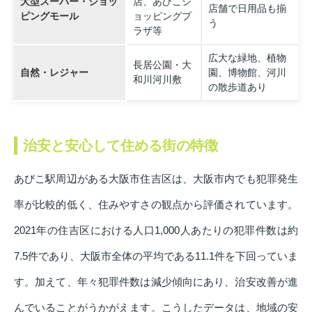
大型スーパー・ショッ
店、あびこシ
店舗で日用品も揃
ピングモール
ョッピングプ
う
ラザ等
広大な緑地、植物
長居公園・大
自然・レジャー
園、博物館、河川
和川河川敷
の散歩道あり
治安と安心して住める街の特徴
あびこ駅周辺がある大阪市住吉区は、大阪市内でも犯罪発生
率が比較的低く、住みやすさの観点から評価されています。
2021年の住吉区における人口1,000人あたりの犯罪件数は約
7.5件であり、大阪市全体の平均である11.1件を下回っていま
す。加えて、年々犯罪件数は減少傾向にあり、治安改善が進
んでいることがうかがえます。こうしたデータは、地域の安