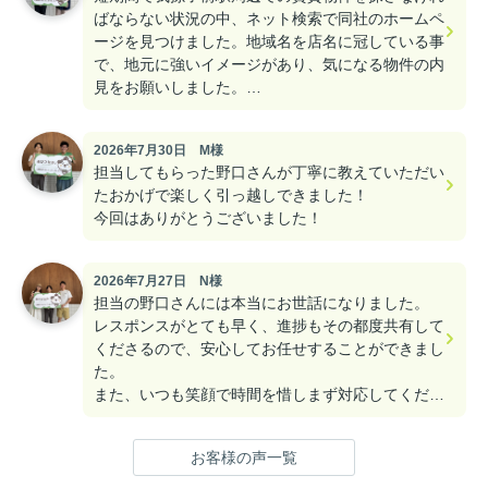
ばならない状況の中、ネット検索で同社のホームペ
ージを見つけました。地域名を店名に冠している事
で、地元に強いイメージがあり、気になる物件の内
見をお願いしました。
ご担当の菊池さんは、20代の若くて爽やかな男
2026年7月30日 M様
前、不動産業界のイメージを覆す誠実なナイスガイ
担当してもらった野口さんが丁寧に教えていただい
でした。
たおかげで楽しく引っ越しできました！
予約日に合わせて、しっかりと条件に合う物件にあ
今回はありがとうございました！
る程度の目星をつけていて下さり、物件探しもスム
ーズに行う事が出来ました。
2026年7月27日 N様
私は日本生まれではありますが「外国籍」なため、
担当の野口さんには本当にお世話になりました。
経験的に不動産の賃貸契約を断られるケースが多か
レスポンスがとても早く、進捗もその都度共有して
ったのですが、その点もキチンと把握されており、
くださるので、安心してお任せすることができまし
契約上の瑕疵もなく、職場も近い築浅のキレイな物
た。
件に巡り会う事が出来ました。
また、いつも笑顔で時間を惜しまず対応してくださ
る、とても信頼できる方でした。
また近隣に引越しをする際には、お願いしたいと思
野口さんが頑張ってくださったお陰で、結果的に当
います。有難う御座いました。
お客様の声一覧
初の希望にできる限り近い物件に住むことができ、
本当に感謝しています！