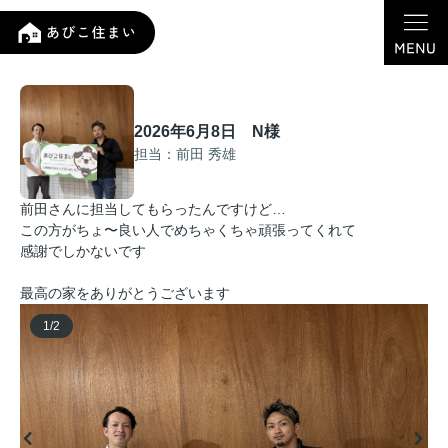
2026年6月8日 N様
担当：前田 秀雄
前田さんに担当してもらったんですけど…
この方がちょ〜良い人でめちゃくちゃ頑張ってくれて
感謝でしかないです
最高の家をありがとうございます
1
/
2