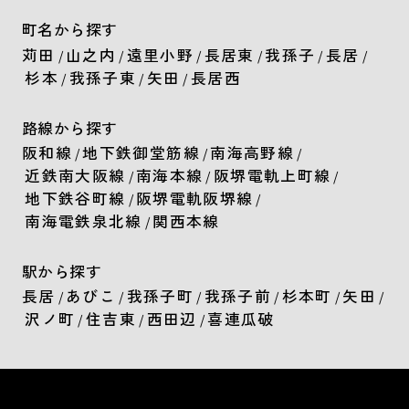
町名から探す
苅田
山之内
遠里小野
長居東
我孫子
長居
/
/
/
/
/
/
杉本
我孫子東
矢田
長居西
/
/
/
路線から探す
阪和線
地下鉄御堂筋線
南海高野線
/
/
/
近鉄南大阪線
南海本線
阪堺電軌上町線
/
/
/
地下鉄谷町線
阪堺電軌阪堺線
/
/
南海電鉄泉北線
関西本線
/
駅から探す
長居
あびこ
我孫子町
我孫子前
杉本町
矢田
/
/
/
/
/
/
沢ノ町
住吉東
西田辺
喜連瓜破
/
/
/